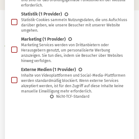
und sind für das ordnungsgemäße Funktionieren der Website
erforderlich.
Statistik
(1 Provider)
Statistik-Cookies sammeln Nutzungsdaten, die uns Aufschluss
darüber geben, wie unsere Besucher mit unserer Website
In
umgehen.
In Sammlung speichern
Sammlung
Marketing
(1 Provider)
W
Marketing Services werden von Drittanbietern oder
speichern
usstest du, dass man mit normalem
Herausgebern genutzt, um personalisierte Werbung
anzuzeigen. Sie tun dies, indem sie Besucher über Websites
Essig, auch als Tafelessig oder
hinweg verfolgen.
Haushaltsessig bekannt, unzählige
Externe Medien
(1 Provider)
Reinigungsmittel, Pflegeprodukte und andere
Inhalte von Videoplattformen und Social-Media-Plattformen
werden standardmäßig blockiert. Wenn externe Services
Drogerieerzeugnisse einfach und preiswert
akzeptiert werden, ist für den Zugriff auf diese Inhalte keine
manuelle Einwilligung mehr erforderlich.
substituieren kann? Das spart nicht nur eine
Nicht-TCF-Standard
Menge Geld, sondern schont ganz nebenbei auch
die Umwelt. Denn im Gegensatz zu den meisten
industriell gefertigten Haushalts- und
Pflegeprodukten wird Essig rein biologisch
gewonnen.