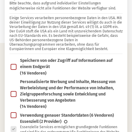
Bitte beachte, dass aufgrund individueller Einstellungen
HAUSHALT
957
12
möglicherweise nicht alle Funktionen der Website verfügbar sind.
55 KOMMENTARE
Einige Services verarbeiten personenbezogene Daten in den USA. Mit
deiner Einwilligung zur Nutzung dieser Services willigst du auch in die
Verarbeitung der Daten in den USA gemäß Art. 49 (1) lit. a GDPR ein.
Maximilian Knap
Der EuGH stuft die USA als ein Land mit unzureichendem Datenschutz
nach EU-Standards ein. Es besteht beispielsweise die Gefahr, dass
US-Behörden personenbezogene Daten in
Überwachungsprogrammen verarbeiten, ohne dass für
Europäerinnen und Europäer eine Klagemöglichkeit besteht.
Im Folgenden findest du eine Liste der Zwecke des IAB T
Inhaltsverzeichnis
Speichern von oder Zugriff auf Informationen auf
einem Endgerät
Essig oder Essigessenz?
(16 Vendoren)
Personalisierte Werbung und Inhalte, Messung von
Essig im Haushalt
Werbeleistung und der Performance von Inhalten,
Essig in der Körperpflege
Zielgruppenforschung sowie Entwicklung und
Verbesserung von Angeboten
Essig für die Gesundheit
(14 Vendoren)
Essig als Küchenhelfer
Verwendung genauer Standortdaten
(6 Vendoren)
Sonstige Anwendungen
Es folgt eine Liste der Service-Gruppen, für die eine Ein
Essenziell
(2 Provider)
Essenzielle Services ermöglichen grundlegende Funktionen