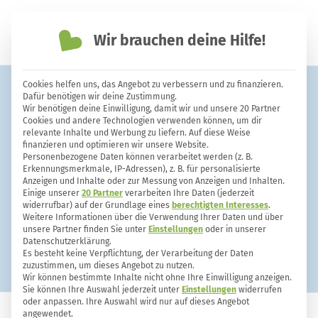
Wir brauchen deine Hilfe!
einfach nachhaltiger leben
Cookies helfen uns, das Angebot zu verbessern und zu finanzieren.
35 Tricks – Wie Essig zahlreiche
Dafür benötigen wir deine Zustimmung.
Wir benötigen deine Einwilligung, damit wir und unsere 20 Partner
teure Drogerieprodukte spielend
Cookies und andere Technologien verwenden können, um dir
relevante Inhalte und Werbung zu liefern. Auf diese Weise
ersetzt
finanzieren und optimieren wir unsere Website.
Personenbezogene Daten können verarbeitet werden (z. B.
Erkennungsmerkmale, IP-Adressen), z. B. für personalisierte
Anzeigen und Inhalte oder zur Messung von Anzeigen und Inhalten.
Einige unserer
20 Partner
verarbeiten Ihre Daten (jederzeit
widerrufbar) auf der Grundlage eines
berechtigten Interesses
.
Weitere Informationen über die Verwendung Ihrer Daten und über
unsere Partner finden Sie unter
Einstellungen
oder in unserer
Datenschutzerklärung.
Es besteht keine Verpflichtung, der Verarbeitung der Daten
zuzustimmen, um dieses Angebot zu nutzen.
Wir können bestimmte Inhalte nicht ohne Ihre Einwilligung anzeigen.
Sie können Ihre Auswahl jederzeit unter
Einstellungen
widerrufen
oder anpassen. Ihre Auswahl wird nur auf dieses Angebot
angewendet.