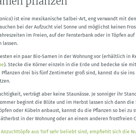
amen pflanzen
panica
) ist eine mexikanische Salbei-Art, eng verwandt mit d
auchen bei der Aufzucht viel Sonne und möglichst keinen Frost
hreszeiten im Freien, auf der Fensterbank oder in Töpfen auf
 lassen.
esten ein paar Bio-Samen in der Wohnung vor (erhältlich in R
ne
). Stecke die Körner einzeln in die Erde und bedecke sie mi
Pflanzen drei bis fünf Zentimeter groß sind, kannst du sie ins 
tzen.
chtigkeit, verträgt aber keine Staunässe. Je sonniger ihr Stan
sommer beginnt die Blüte und im Herbst lassen sich dann die
öpfen oder Kübeln anbaust, kannst du die Pflanzen so bei zu s
ätherbst in der Wohnung oder an einem anderen frostfreien O
n
Anzuchttöpfe aus Torf sehr beliebt sind, empfiehlt sich die N