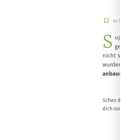
In
In Sammlun
Sammlung
S
speichern
uperfoods
gesunden V
nicht sicher, 
wurden. Da bie
anbauen
kanns
Schau dir gern 
dich zusammeng