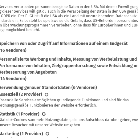
Services verarbeiten personenbezogene Daten in den USA. Mit deiner Einwilligung
 dieser Services willigst du auch in die Verarbeitung der Daten in den USA gemäß
. a GDPR ein. Der EuGH stuft die USA als ein Land mit unzureichendem Datenschutz
ndards ein. Es besteht beispielsweise die Gefahr, dass US-Behörden personenb
in Überwachungsprogrammen verarbeiten, ohne dass für Europäerinnen und Eu
agemöglichkeit besteht.
lgenden findest du eine Liste der Zwecke des IAB Transparenc
Speichern von oder Zugriff auf Informationen auf einem Endgerät
(16 Vendoren)
Personalisierte Werbung und Inhalte, Messung von Werbeleistung und
Performance von Inhalten, Zielgruppenforschung sowie Entwicklung u
Verbesserung von Angeboten
(14 Vendoren)
Verwendung genauer Standortdaten
(6 Vendoren)
lgt eine Liste der Service-Gruppen, für die eine Einwilligung 
Essenziell
(2 Provider)
Essenzielle Services ermöglichen grundlegende Funktionen und sind für das
ordnungsgemäße Funktionieren der Website erforderlich.
Statistik
(1 Provider)
Statistik-Cookies sammeln Nutzungsdaten, die uns Aufschluss darüber geben, wie
unsere Besucher mit unserer Website umgehen.
Marketing
(1 Provider)