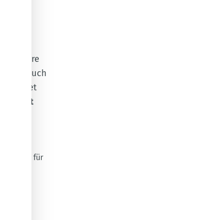
und andere
ler ist auch
verwendet
s selbst
ere Infos für