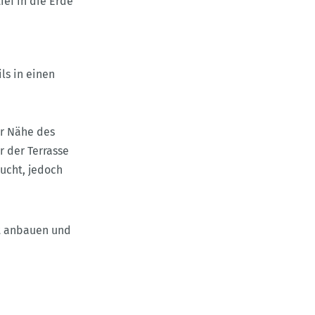
ef in die Erde
ls in einen
er Nähe des
 der Terrasse
ucht, jedoch