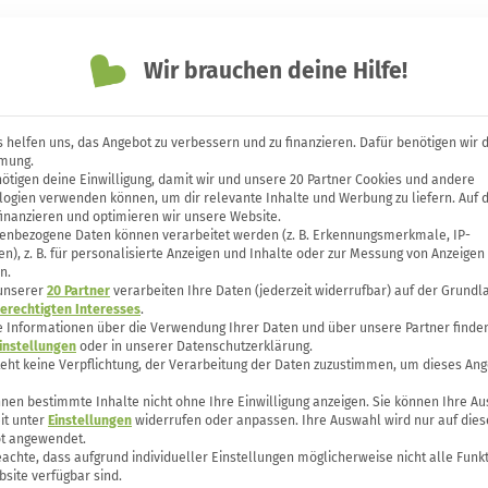
Themen
Unsere Bücher
Forum
Wir brauchen deine Hilfe!
 helfen uns, das Angebot zu verbessern und zu finanzieren. Dafür benötigen wir 
mung.
ötigen deine Einwilligung, damit wir und unsere 20 Partner Cookies und andere
anbauen: Goji-Beeren, Chi
logien verwenden können, um dir relevante Inhalte und Werbung zu liefern. Auf 
finanzieren und optimieren wir unsere Website.
enbezogene Daten können verarbeitet werden (z. B. Erkennungsmerkmale, IP-
n), z. B. für personalisierte Anzeigen und Inhalte oder zur Messung von Anzeigen
n.
 unserer
20 Partner
verarbeiten Ihre Daten (jederzeit widerrufbar) auf der Grundl
erechtigten Interesses
.
e Informationen über die Verwendung Ihrer Daten und über unsere Partner finden
instellungen
oder in unserer Datenschutzerklärung.
teht keine Verpflichtung, der Verarbeitung der Daten zuzustimmen, um dieses Ang
nen bestimmte Inhalte nicht ohne Ihre Einwilligung anzeigen. Sie können Ihre A
it unter
Einstellungen
widerrufen oder anpassen. Ihre Auswahl wird nur auf dies
t angewendet.
eachte, dass aufgrund individueller Einstellungen möglicherweise nicht alle Funk
site verfügbar sind.