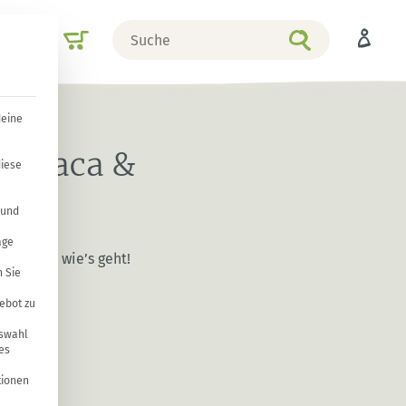
Suche
Shop
nach
deine
a, Maca &
diese
 und
age
 Sie
ebot zu
uswahl
es
tionen