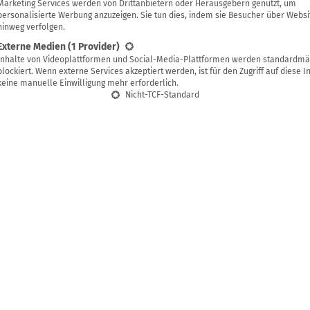
smarticular Team
Marketing Services werden von Drittanbietern oder Herausgebern genutzt, um
personalisierte Werbung anzuzeigen. Sie tun dies, indem sie Besucher über Websi
hinweg verfolgen.
Externe Medien
(1 Provider)
Inhalte von Videoplattformen und Social-Media-Plattformen werden standardmä
blockiert. Wenn externe Services akzeptiert werden, ist für den Zugriff auf diese I
keine manuelle Einwilligung mehr erforderlich.
Nicht-TCF-Standard
verzeichnis
lanzen
pflanzen
pflanzen
uma und Galgant selber ziehen
nzen
 zu weitgereisten Superfoods