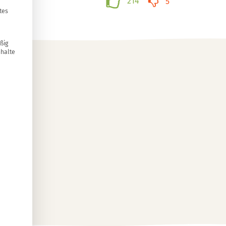
214
5
tes
ßig
nhalte