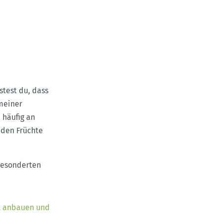
test du, dass
meiner
 häufig an
nden Früchte
 gesonderten