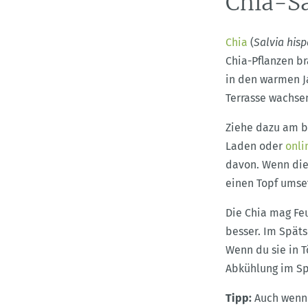
Chia-S
Chia
(
Salvia his
Chia-Pflanzen br
in den warmen Ja
Terrasse wachsen
Ziehe dazu am b
Laden oder
onli
davon. Wenn die 
einen Topf umse
Die Chia mag Feu
besser. Im Spät
Wenn du sie in T
Abkühlung im Sp
Tipp:
Auch wen