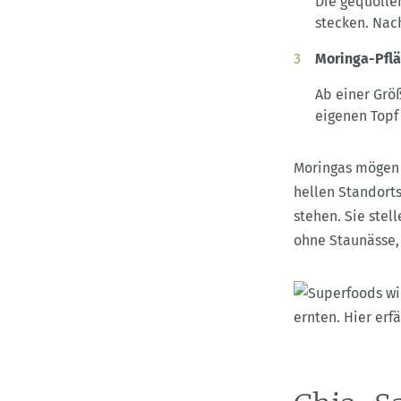
Die gequolle
stecken. Nac
Moringa-Pflä
Ab einer Grö
eigenen Topf
Moringas mögen 
hellen Standort
stehen. Sie stel
ohne Staunässe, 