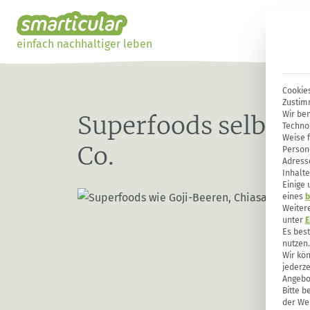
einfach nachhaltiger leben
Cookies
Zustim
Wir ben
Superfoods selbst 
Techno
Weise 
Co.
Person
Adresse
Inhalte
Einige
eines
b
Weiter
unter
E
Es bes
nutzen.
Wir kön
jederze
Angebo
Bitte b
der Web