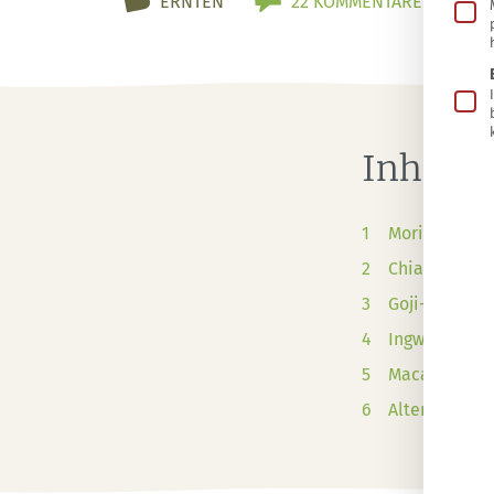
ERNTEN
22 KOMMENTARE
Inhalts
Moringa anpf
Chia-Samen 
Goji-Beeren 
Ingwer, Kurk
Maca anpfla
Alternativen