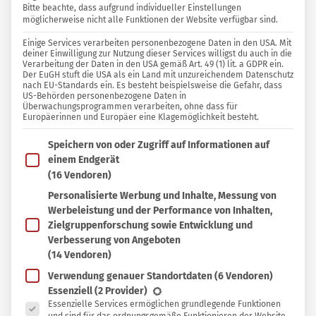
Bitte beachte, dass aufgrund individueller Einstellungen
möglicherweise nicht alle Funktionen der Website verfügbar sind.
1 KOMMENTAR
Einige Services verarbeiten personenbezogene Daten in den USA. Mit
smarticular Team
deiner Einwilligung zur Nutzung dieser Services willigst du auch in die
Verarbeitung der Daten in den USA gemäß Art. 49 (1) lit. a GDPR ein.
Der EuGH stuft die USA als ein Land mit unzureichendem Datenschutz
nach EU-Standards ein. Es besteht beispielsweise die Gefahr, dass
In
In Sammlung speichern
US-Behörden personenbezogene Daten in
Sammlung
Überwachungsprogrammen verarbeiten, ohne dass für
Europäerinnen und Europäer eine Klagemöglichkeit besteht.
H
speichern
ast Du schon vom Superbaum Moringa
Im Folgenden findest du eine Liste der Zwecke des IAB T
Speichern von oder Zugriff auf Informationen auf
gehört? Der indische Wunderbaum Moringa
einem Endgerät
oleifera, seit über fünftausend Jahren als eine
(16 Vendoren)
der nährstoffreichsten Pflanzen der Welt verehrt,
Personalisierte Werbung und Inhalte, Messung von
Werbeleistung und der Performance von Inhalten,
hält nun auch in unserer Hemisphäre
Zielgruppenforschung sowie Entwicklung und
spektakulären Einzug.
Verbesserung von Angeboten
(14 Vendoren)
Verwendung genauer Standortdaten
(6 Vendoren)
Es folgt eine Liste der Service-Gruppen, für die eine Ein
Essenziell
(2 Provider)
Nicht nur die hellgrünen Blätter, auch die
Essenzielle Services ermöglichen grundlegende Funktionen
trommelschlägelartigen Schoten inklusive der Samen