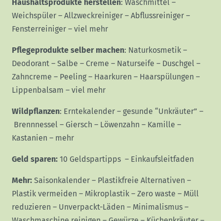
Haushaltsprodukte herstellen
:
Waschmittel
–
Weichspüler
–
Allzweckreiniger
–
Abflussreiniger
–
Fensterreiniger
–
viel mehr
Pflegeprodukte selber machen
:
Naturkosmetik
–
Deodorant
–
Salbe
–
Creme
–
Naturseife
–
Duschgel
–
Zahncreme
–
Peeling
–
Haarkuren
–
Haarspülungen
–
Lippenbalsam
–
viel mehr
Wildpflanzen
:
Erntekalender
–
gesunde “Unkräuter”
–
Brennnessel
–
Giersch
–
Löwenzahn
–
Kamille
–
Kastanien
–
mehr
Geld sparen:
10 Geldspartipps
–
Einkaufsleitfaden
Mehr:
Saisonkalender
–
Plastikfreie Alternativen
–
Plastik vermeiden
–
Mikroplastik
–
Zero waste
–
Müll
reduzieren
–
Unverpackt-Läden
–
Minimalismus
–
Waschmaschine reinigen
–
Gewürze
–
Küchenkräuter
–