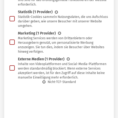
und sind für das ordnungsgemäße Funktionieren der Website
erforderlich.
und die weißlichen Blüten haben in der indischen Küche
Statistik
(1 Provider)
und in der traditionellen Medizin einen festen Platz. Seit
Statistik-Cookies sammeln Nutzungsdaten, die uns Aufschluss
einigen Jahren ist er auch in westlichen Kulturen
als
darüber geben, wie unsere Besucher mit unserer Website
umgehen.
Superfood bekannt
.
Marketing
(1 Provider)
Marketing Services werden von Drittanbietern oder
Herausgebern genutzt, um personalisierte Werbung
anzuzeigen. Sie tun dies, indem sie Besucher über Websites
Inhaltsstoffe des Moringa
hinweg verfolgen.
Externe Medien
(1 Provider)
Der Meerrettichbaum, wie er auch genannt wird, ist ein
Inhalte von Videoplattformen und Social-Media-Plattformen
wahrer Quell an phantastischen Inhaltsstoffen:
werden standardmäßig blockiert. Wenn externe Services
akzeptiert werden, ist für den Zugriff auf diese Inhalte keine
Vitamine A, B, C, E und Folsäure
manuelle Einwilligung mehr erforderlich.
Nicht-TCF-Standard
Wertvolles grünes Protein
Omega 3, 6 und 9 Fettsäuren
Eisen, Zink, Magnesium, Kalium und Kalzium
46 verschiedene Antioxidantien