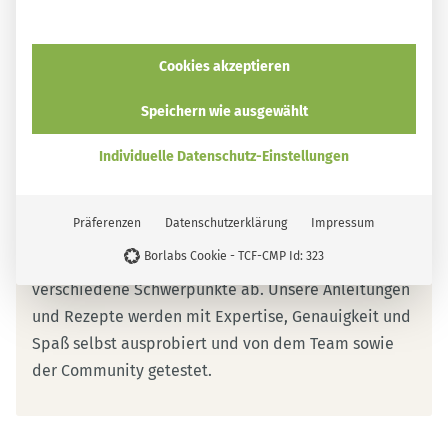
klappt es
Cookies akzeptieren
Über mich
Speichern wie ausgewählt
smarticular Team
Individuelle Datenschutz-Einstellungen
Unser Redaktionsteam besteht aus Autoren und
Autorinnen, die von der Idee, mehr Nachhaltigkeit in
Präferenzen
Datenschutzerklärung
Impressum
den Alltag zu bringen, total überzeugt sind. Die
Borlabs Cookie - TCF-CMP Id: 323
bunte Mischung aus Kompetenzen deckt
verschiedene Schwerpunkte ab. Unsere Anleitungen
und Rezepte werden mit Expertise, Genauigkeit und
Spaß selbst ausprobiert und von dem Team sowie
der Community getestet.