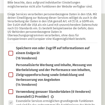
Bitte beachte, dass aufgrund individueller Einstellungen
möglicherweise nicht alle Funktionen der Website verfügbar sind.
Einige Services verarbeiten personenbezogene Daten in den USA. Mit
deiner Einwilligung zur Nutzung dieser Services willigst du auch in die
Verarbeitung der Daten in den USA gemäß Art. 49 (1) lit. a GDPR ein.
Der EuGH stuft die USA als ein Land mit unzureichendem Datenschutz
nach EU-Standards ein. Es besteht beispielsweise die Gefahr, dass
US-Behörden personenbezogene Daten in
Überwachungsprogrammen verarbeiten, ohne dass für
Europäerinnen und Europäer eine Klagemöglichkeit besteht.
Im Folgenden findest du eine Liste der Zwecke des IAB T
Speichern von oder Zugriff auf Informationen auf
Marco
einem Endgerät
Wildkräuter-Sammelkalender: Kräuter,
(16 Vendoren)
Bäume, Obst & mehr
Personalisierte Werbung und Inhalte, Messung von
Werbeleistung und der Performance von Inhalten,
Zielgruppenforschung sowie Entwicklung und
Verbesserung von Angeboten
(14 Vendoren)
Verwendung genauer Standortdaten
(6 Vendoren)
Es folgt eine Liste der Service-Gruppen, für die eine Ein
Essenziell
(2 Provider)
Essenzielle Services ermöglichen grundlegende Funktionen