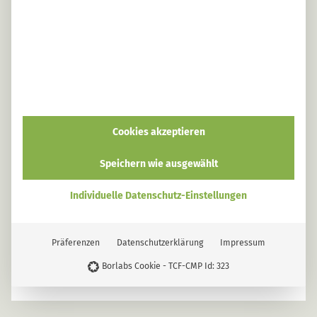
Cookies akzeptieren
Speichern wie ausgewählt
Individuelle Datenschutz-Einstellungen
Linda Frech
Präferenzen
Datenschutzerklärung
Impressum
Zieräpfel, Wildäpfel und unreife Äpfel
verwerten statt wegwerfen
Borlabs Cookie - TCF-CMP Id: 323