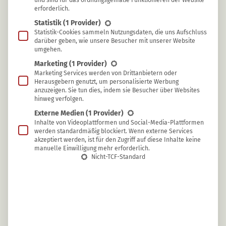
und sind für das ordnungsgemäße Funktionieren der Website
erforderlich.
Statistik
(1 Provider)
Statistik-Cookies sammeln Nutzungsdaten, die uns Aufschluss
darüber geben, wie unsere Besucher mit unserer Website
umgehen.
Marketing
(1 Provider)
Marketing Services werden von Drittanbietern oder
Sylvia Jahns
Herausgebern genutzt, um personalisierte Werbung
anzuzeigen. Sie tun dies, indem sie Besucher über Websites
hinweg verfolgen.
Rhabarber ernten: Mit diesen Tipps fällt die
Externe Medien
(1 Provider)
Ernte besonders üppig aus
Inhalte von Videoplattformen und Social-Media-Plattformen
werden standardmäßig blockiert. Wenn externe Services
akzeptiert werden, ist für den Zugriff auf diese Inhalte keine
manuelle Einwilligung mehr erforderlich.
Nicht-TCF-Standard