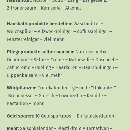
Hausmittel
:
Natron
–
Soda
–
Essig
–
Essigessenz
–
Zitronensäure
–
Kernseife
–
Alkohol
Haushaltsprodukte herstellen
:
Waschmittel
–
Weichspüler
–
Allzweckreiniger
–
Abflussreiniger
–
Fensterreiniger
–
viel mehr
Pflegeprodukte selber machen
:
Naturkosmetik
–
Deodorant
–
Salbe
–
Creme
–
Naturseife
–
Duschgel
–
Zahncreme
–
Peeling
–
Haarkuren
–
Haarspülungen
–
Lippenbalsam
–
viel mehr
Wildpflanzen
:
Erntekalender
–
gesunde “Unkräuter”
–
Brennnessel
–
Giersch
–
Löwenzahn
–
Kamille
–
Kastanien
–
mehr
Geld sparen:
10 Geldspartipps
–
Einkaufsleitfaden
Mehr:
Saisonkalender
–
Plastikfreie Alternativen
–