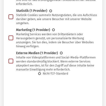
und sind für das ordnungsgemäße Funktionieren der Website
erforderlich.
Statistik
(1 Provider)
Das Geld kannst du dir aber sparen, denn viele einfache,
Statistik-Cookies sammeln Nutzungsdaten, die uns Aufschluss
preiswerte und vor allem reisetaugliche Gerichte lassen
darüber geben, wie unsere Besucher mit unserer Website
umgehen.
sich in Minuten in einem einzigen Topf oder sogar ganz
Marketing
(1 Provider)
ohne Kocher zaubern. Die folgenden Tipps sind zwar für
Marketing Services werden von Drittanbietern oder
die schnelle Camping-Küche gedacht, sie funktionieren
Herausgebern genutzt, um personalisierte Werbung
anzuzeigen. Sie tun dies, indem sie Besucher über Websites
aber genauso gut im Büro oder zu Hause!
hinweg verfolgen.
Externe Medien
(1 Provider)
Inhalte von Videoplattformen und Social-Media-Plattformen
werden standardmäßig blockiert. Wenn externe Services
1. Sommer und Herbst decken den Tisch
akzeptiert werden, ist für den Zugriff auf diese Inhalte keine
der Natur reich
manuelle Einwilligung mehr erforderlich.
Nicht-TCF-Standard
Wenn dein Urlaub in die Erntesaison fällt, kannst du
deine Mahlzeiten durch frisches Obst von Bäumen und
Sträuchern bereichern, die fast überall an Wegrändern
und anderen öffentlich zugänglichen Stellen wachsen. Im