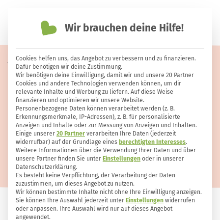
Wir brauchen deine Hilfe!
einfach nachhaltiger leben
Cookies helfen uns, das Angebot zu verbessern und zu finanzieren.
Vergiss Dosen-Ravioli – 10 Tipps
Dafür benötigen wir deine Zustimmung.
Wir benötigen deine Einwilligung, damit wir und unsere 20 Partner
für gesundes Camping-Essen
Cookies und andere Technologien verwenden können, um dir
relevante Inhalte und Werbung zu liefern. Auf diese Weise
finanzieren und optimieren wir unsere Website.
Personenbezogene Daten können verarbeitet werden (z. B.
Erkennungsmerkmale, IP-Adressen), z. B. für personalisierte
Anzeigen und Inhalte oder zur Messung von Anzeigen und Inhalten.
Einige unserer
20 Partner
verarbeiten Ihre Daten (jederzeit
widerrufbar) auf der Grundlage eines
berechtigten Interesses
.
Weitere Informationen über die Verwendung Ihrer Daten und über
unsere Partner finden Sie unter
Einstellungen
oder in unserer
Datenschutzerklärung.
Es besteht keine Verpflichtung, der Verarbeitung der Daten
zuzustimmen, um dieses Angebot zu nutzen.
Wir können bestimmte Inhalte nicht ohne Ihre Einwilligung anzeigen.
Sie können Ihre Auswahl jederzeit unter
Einstellungen
widerrufen
oder anpassen. Ihre Auswahl wird nur auf dieses Angebot
ERNÄHRUNG
140
13
angewendet.