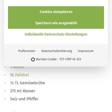
Rezept für rote Linsen
Cookies akzeptieren
Speichern wie ausgewählt
Individuelle Datenschutz-Einstellungen
Für zwei Personen brauchst du:
Präferenzen
Datenschutzerklärung
Impressum
125 g rote Linsen
Borlabs Cookie - TCF-CMP Id: 323
1
Möhre
½
Zwiebel
½ TL Gemüsebrühe
375 ml Wasser
Salz und Pfeffer