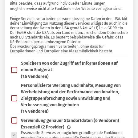
Bitte beachte, dass aufgrund individueller Einstellungen
möglicherweise nicht alle Funktionen der Website verfügbar sind.
8 KOMMENTARE
Einige Services verarbeiten personenbezogene Daten in den USA. Mit
Margarete
deiner Einwilligung zur Nutzung dieser Services willigst du auch in die
Verarbeitung der Daten in den USA gemäß Art. 49 (1) lit. a GDPR ein.
Der EuGH stuft die USA als ein Land mit unzureichendem Datenschutz
nach EU-Standards ein. Es besteht beispielsweise die Gefahr, dass
In
In Sammlung speichern
US-Behörden personenbezogene Daten in
Sammlung
Überwachungsprogrammen verarbeiten, ohne dass für
Europäerinnen und Europäer eine Klagemöglichkeit besteht.
I
speichern
n der Jahreszeit der Camping- oder Wander-
Im Folgenden findest du eine Liste der Zwecke des IAB T
Speichern von oder Zugriff auf Informationen auf
Urlaube stellt sich immer wieder die Frage:
einem Endgerät
Was gibt’s unterwegs zu essen, so ganz ohne
(16 Vendoren)
Kühlschrank und Herd? Wenn es gesund,
Personalisierte Werbung und Inhalte, Messung von
Werbeleistung und der Performance von Inhalten,
abwechslungsreich und vor allem lecker sein soll,
Zielgruppenforschung sowie Entwicklung und
dann scheiden Dosen-Ravioli aus. Im Handel gibt
Verbesserung von Angeboten
es jede Menge Camping-Essen, die jedoch
(14 Vendoren)
portionsweise verpackt und zu stolzen Preisen
Verwendung genauer Standortdaten
(6 Vendoren)
Es folgt eine Liste der Service-Gruppen, für die eine Ein
Essenziell
(2 Provider)
daher kommen.
Essenzielle Services ermöglichen grundlegende Funktionen