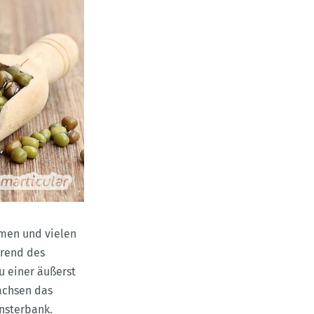
amen und vielen
hrend des
u einer äußerst
achsen das
ensterbank.