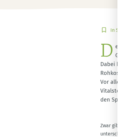
In
In Sammlun
Sammlung
D
speichern
er Begri
Grünzeu
Dabei hat eine
Rohkost kann 
Vor allem ist 
Vitalstoffe er
den Speiseplan
Zwar gibt es seh
unterscheiden, d