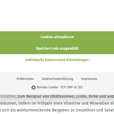
raus zu machen oder gleich seine gesamte Ernährung auf Rohk
 Mühe kann man viele frische, möglichst unverarbeitete Pflan
sezettel integrieren, was vor allem bei der Beherzigung der
mide
sehr hilfreich sein kann.
Alltag am besten gelingt und was allgemein bei Rohkost-Ernäh
Cookies akzeptieren
rfährst du in diesem Beitrag.
Speichern wie ausgewählt
Individuelle Datenschutz-Einstellungen
uter und Baumblätter für de
heit
Präferenzen
Datenschutzerklärung
Impressum
Borlabs Cookie - TCF-CMP Id: 323
mblätter
, zum Beispiel von Obstbäumen, Linde, Birke und an
bäumen, liefern im Frühjahr viele Vitamine und Mineralien di
en sich als wohlschmeckende Beigaben zu Smoothies und Salat