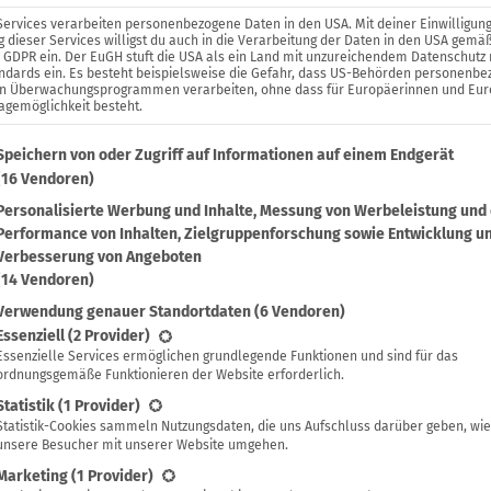
Services verarbeiten personenbezogene Daten in den USA. Mit deiner Einwilligung
 dieser Services willigst du auch in die Verarbeitung der Daten in den USA gemäß
. a GDPR ein. Der EuGH stuft die USA als ein Land mit unzureichendem Datenschutz
ndards ein. Es besteht beispielsweise die Gefahr, dass US-Behörden personenb
in Überwachungsprogrammen verarbeiten, ohne dass für Europäerinnen und Eu
agemöglichkeit besteht.
lgenden findest du eine Liste der Zwecke des IAB Transparenc
Speichern von oder Zugriff auf Informationen auf einem Endgerät
(16 Vendoren)
Personalisierte Werbung und Inhalte, Messung von Werbeleistung und
Performance von Inhalten, Zielgruppenforschung sowie Entwicklung u
Verbesserung von Angeboten
(14 Vendoren)
Verwendung genauer Standortdaten
(6 Vendoren)
lgt eine Liste der Service-Gruppen, für die eine Einwilligung 
Essenziell
(2 Provider)
Essenzielle Services ermöglichen grundlegende Funktionen und sind für das
ordnungsgemäße Funktionieren der Website erforderlich.
Statistik
(1 Provider)
Statistik-Cookies sammeln Nutzungsdaten, die uns Aufschluss darüber geben, wie
unsere Besucher mit unserer Website umgehen.
Marketing
(1 Provider)