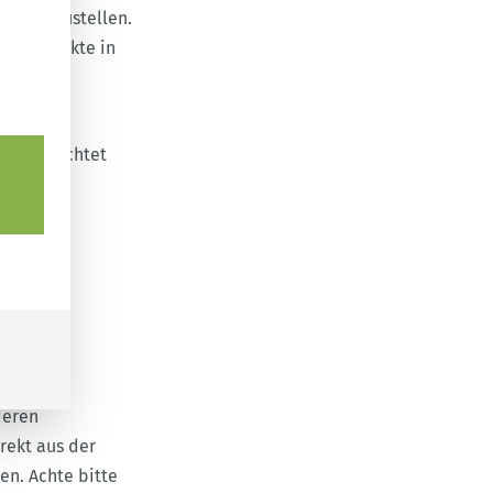
ost umzustellen.
zenprodukte in
veganen
rung beachtet
ine
deren
rekt aus der
en. Achte bitte