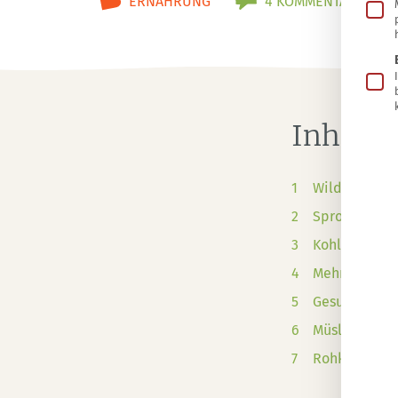
ERNÄHRUNG
4 KOMMENTARE
Inhalts
Wildkräuter 
Sprossen als
Kohl roh ess
Mehr frisches
Gesunde, bun
Müsli, Müsli-
Rohkost ist 