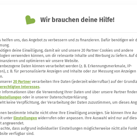
Themen
Unsere Bücher
Forum
Wir brauchen deine Hilfe!
 helfen uns, das Angebot zu verbessern und zu finanzieren. Dafür benötigen wir 
mung.
ötigen deine Einwilligung, damit wir und unsere 20 Partner Cookies und andere
st in den Speiseplan inte
logien verwenden können, um dir relevante Inhalte und Werbung zu liefern. Auf 
finanzieren und optimieren wir unsere Website.
enbezogene Daten können verarbeitet werden (z. B. Erkennungsmerkmale, IP-
n), z. B. für personalisierte Anzeigen und Inhalte oder zur Messung von Anzeigen
n.
 unserer
20 Partner
verarbeiten Ihre Daten (jederzeit widerrufbar) auf der Grundl
erechtigten Interesses
.
e Informationen über die Verwendung Ihrer Daten und über unsere Partner finden
instellungen
oder in unserer Datenschutzerklärung.
teht keine Verpflichtung, der Verarbeitung der Daten zuzustimmen, um dieses Ang
nen bestimmte Inhalte nicht ohne Ihre Einwilligung anzeigen. Sie können Ihre A
it unter
Einstellungen
widerrufen oder anpassen. Ihre Auswahl wird nur auf dies
t angewendet.
eachte, dass aufgrund individueller Einstellungen möglicherweise nicht alle Funk
site verfügbar sind.