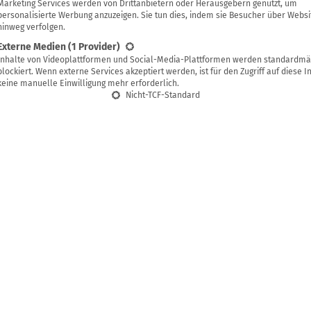
Heike
Marketing Services werden von Drittanbietern oder Herausgebern genutzt, um
personalisierte Werbung anzuzeigen. Sie tun dies, indem sie Besucher über Websi
hinweg verfolgen.
Externe Medien
(1 Provider)
Inhalte von Videoplattformen und Social-Media-Plattformen werden standardmä
blockiert. Wenn externe Services akzeptiert werden, ist für den Zugriff auf diese I
keine manuelle Einwilligung mehr erforderlich.
Nicht-TCF-Standard
verzeichnis
und Baumblätter für deine Gesundheit
 gesunde Vitalstoffspender selber ziehen
en oder fermentieren
 Obst und frische Salate
te Frucht- und Gemüse-Smoothies
Drinks und Frischkornbrei als Energiespender
nicht immer besser: die Mischung macht’s