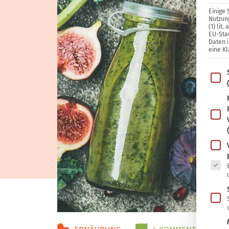
Einige 
Nutzung
(1) lit
EU-Sta
Daten 
eine Kl
Im Fo
Es fo