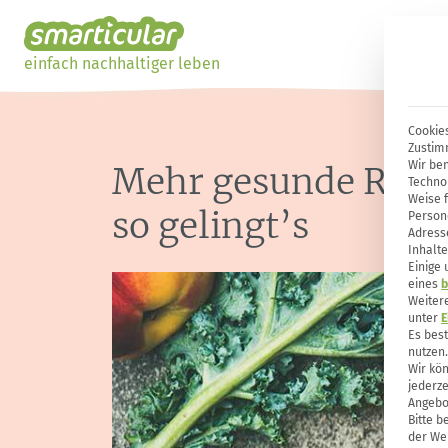
einfach nachhaltiger leben
Cookies
Zustim
Wir ben
Mehr gesunde Rohko
Techno
Weise 
so gelingt’s
Person
Adresse
Inhalte
Einige
eines
b
Weiter
unter
E
Es bes
nutzen.
Wir kön
jederze
Angebo
Bitte b
der Web