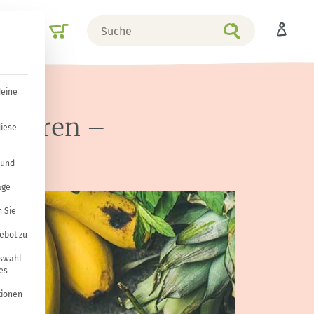
Suche
Shop
nach
deine
grieren –
diese
 und
age
 Sie
ebot zu
uswahl
es
tionen