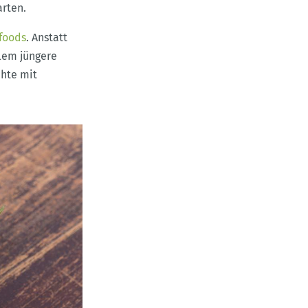
arten.
foods
. Anstatt
llem jüngere
chte mit