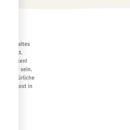
lauter kaltes
schmeckt.
 zu bieten!
aschend sein.
mehr natürliche
ehr Rohkost in
isen
tig, eine