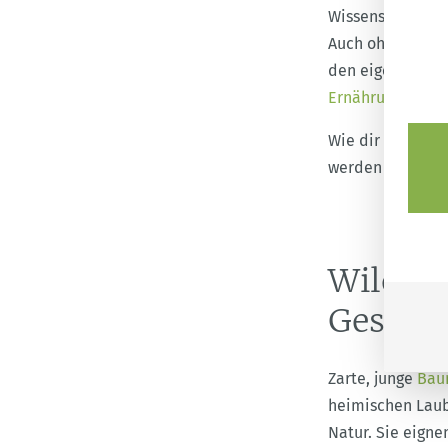
Wissenschaft da
Auch ohne große
den eigenen Spei
Ernährungspyra
Wie dir das im 
werden sollte, e
Wildkrä
Gesund
Zarte, junge
Bau
heimischen Laub
Natur. Sie eign