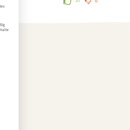
31
0
tes
ßig
nhalte