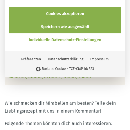
Eingemacht & zugedreht
smarticular Verlag
Cookies akzeptieren
Speichern wie ausgewählt
Individuelle Datenschutz-Einstellungen
80 Rezepte und Ideen zum Einkochen, Trocknen,
Fermentieren & Co.
Mehr Details zum Buch
Präferenzen
Datenschutzerklärung
Impressum
Erhältlich im Buchhandel und bei:
smarticular Shop
Borlabs Cookie - TCF-CMP Id: 323
Amazon
Kindle
ecolibri
Tolino
Thalia*
Wie schmecken dir Mirabellen am besten? Teile dein
Lieblingsrezept mit uns in einem Kommentar!
Folgende Themen könnten dich auch interessieren: