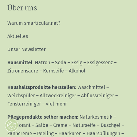
Über uns
Warum smarticular.net?
Aktuelles
Unser Newsletter
Hausmittel
:
Natron
–
Soda
–
Essig
–
Essigessenz
–
Zitronensäure
–
Kernseife
–
Alkohol
Haushaltsprodukte herstellen
:
Waschmittel
–
Weichspüler
–
Allzweckreiniger
–
Abflussreiniger
–
Fensterreiniger
–
viel mehr
Pflegeprodukte selber machen
:
Naturkosmetik
–
Deodorant
–
Salbe
–
Creme
–
Naturseife
–
Duschgel
–
Zahncreme
–
Peeling
–
Haarkuren
–
Haarspülungen
–