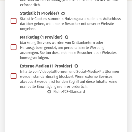
und sind für das ordnungsgemäße Funktionieren der Website
erforderlich.
Statistik
(1 Provider)
In
Statistik-Cookies sammeln Nutzungsdaten, die uns Aufschluss
In Sammlung speichern
darüber geben, wie unsere Besucher mit unserer Website
Sammlung
umgehen.
F
speichern
ür Liebhaber von Obstsorten, die im
Marketing
(1 Provider)
Marketing Services werden von Drittanbietern oder
Supermarkt nicht alltäglich anzutreffen sind,
Herausgebern genutzt, um personalisierte Werbung
anzuzeigen. Sie tun dies, indem sie Besucher über Websites
ist der Spätsommer die schönste Jahreszeit:
hinweg verfolgen.
neben Stachelbeeren, Maulbeeren und alten
Externe Medien
(1 Provider)
Apfelsorten sind in Gärten und an Wegen jetzt
Inhalte von Videoplattformen und Social-Media-Plattformen
werden standardmäßig blockiert. Wenn externe Services
Mirabellen reif. Doch leider sind sie nur kurze Zeit
akzeptiert werden, ist für den Zugriff auf diese Inhalte keine
manuelle Einwilligung mehr erforderlich.
verfügbar – aber dann in rauen Mengen! Um den
Nicht-TCF-Standard
Genuss auf das ganze Jahr auszudehnen, kannst
du das Steinobst vielfältig verarbeiten und
haltbar machen. Die besten Rezepte für
Mirabellen findest du in diesem Beitrag.