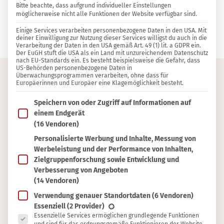
Bitte beachte, dass aufgrund individueller Einstellungen
möglicherweise nicht alle Funktionen der Website verfügbar sind.
7 KOMMENTARE
Einige Services verarbeiten personenbezogene Daten in den USA. Mit
Annette Frenzel
deiner Einwilligung zur Nutzung dieser Services willigst du auch in die
Verarbeitung der Daten in den USA gemäß Art. 49 (1) lit. a GDPR ein.
Der EuGH stuft die USA als ein Land mit unzureichendem Datenschutz
nach EU-Standards ein. Es besteht beispielsweise die Gefahr, dass
US-Behörden personenbezogene Daten in
Überwachungsprogrammen verarbeiten, ohne dass für
Europäerinnen und Europäer eine Klagemöglichkeit besteht.
Inhaltsverzeichnis
Im Folgenden findest du eine Liste der Zwecke des IAB T
Speichern von oder Zugriff auf Informationen auf
Fruchtige Mirabellenmarmelade
einem Endgerät
(16 Vendoren)
Herzhafter Mirabellensenf
Personalisierte Werbung und Inhalte, Messung von
Süßes Mirabellenmus
Werbeleistung und der Performance von Inhalten,
Mirabellenkuchen nach Lothringer Art
Zielgruppenforschung sowie Entwicklung und
Verbesserung von Angeboten
Mirabellen als Kompott einkochen
(14 Vendoren)
Die Mirabelle – bewundernswert!
Verwendung genauer Standortdaten
(6 Vendoren)
Es folgt eine Liste der Service-Gruppen, für die eine Ein
Essenziell
(2 Provider)
Essenzielle Services ermöglichen grundlegende Funktionen