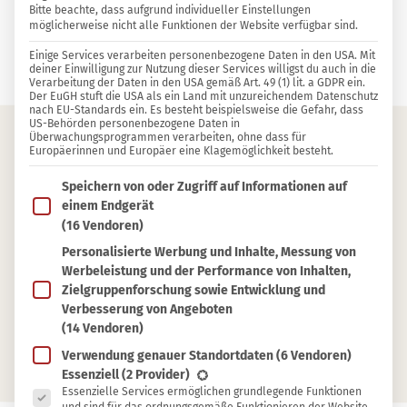
Bitte beachte, dass aufgrund individueller Einstellungen
möglicherweise nicht alle Funktionen der Website verfügbar sind.
7 KOMMENTARE
Einige Services verarbeiten personenbezogene Daten in den USA. Mit
Rita Helene
deiner Einwilligung zur Nutzung dieser Services willigst du auch in die
Verarbeitung der Daten in den USA gemäß Art. 49 (1) lit. a GDPR ein.
Der EuGH stuft die USA als ein Land mit unzureichendem Datenschutz
nach EU-Standards ein. Es besteht beispielsweise die Gefahr, dass
US-Behörden personenbezogene Daten in
Überwachungsprogrammen verarbeiten, ohne dass für
Europäerinnen und Europäer eine Klagemöglichkeit besteht.
Inhaltsverzeichnis
Im Folgenden findest du eine Liste der Zwecke des IAB T
Speichern von oder Zugriff auf Informationen auf
Tipps für die Wildkräutersammlung
einem Endgerät
(16 Vendoren)
Wildkräuter im Juli – auf den letzten Drücker
Personalisierte Werbung und Inhalte, Messung von
Diese Wildpflanzen haben im Juli Hochsaison
Werbeleistung und der Performance von Inhalten,
Heimisches Wildobst im Juli ernten
Zielgruppenforschung sowie Entwicklung und
Verbesserung von Angeboten
Andere Anwendungen für Wildpflanzen im
(14 Vendoren)
Juli
Verwendung genauer Standortdaten
(6 Vendoren)
Es folgt eine Liste der Service-Gruppen, für die eine Ein
Essenziell
(2 Provider)
Essenzielle Services ermöglichen grundlegende Funktionen