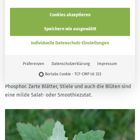
können roh gegessen werden und eignen sich somit gut
für eine besondere Salatdeko, auch die Blütenknospen
Cookies akzeptieren
können roh oder gedünstet verzehrt werden. Ein Tee aus
Speichern wie ausgewählt
Weidenröschenblüten und -blättern bringt Linderung bei
Magen- und Darmentzündungen.
Individuelle Datenschutz-Einstellungen
Der
Weiße Gänsefuß
wächst gern auf frisch gehackter
Erde, also auch im Gemüsebeet. Anstatt ihn auszureißen,
Präferenzen
Datenschutzerklärung
Impressum
kann der Gänsefuß geerntet werden. Er enthält
Borlabs Cookie - TCF-CMP Id: 323
besonders viel
Vitamin C
,
Eisen
, Kalium, Zink und
Phosphor. Zarte Blätter, Stiele und auch die Blüten sind
eine milde Salat- oder Smoothiezutat.