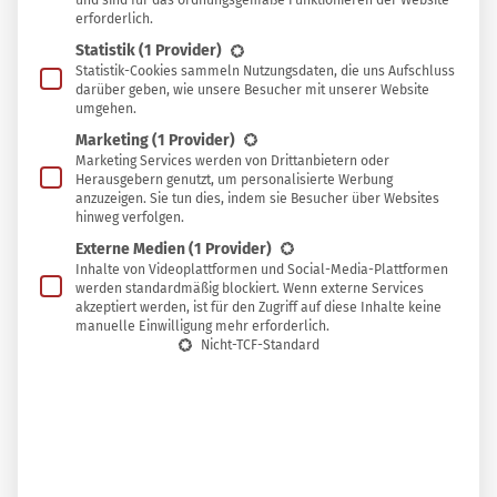
und sind für das ordnungsgemäße Funktionieren der Website
erforderlich.
Statistik
(1 Provider)
In
In Sammlung speichern
Statistik-Cookies sammeln Nutzungsdaten, die uns Aufschluss
darüber geben, wie unsere Besucher mit unserer Website
Sammlung
umgehen.
I
speichern
m Juli bietet die Natur Wildkräuter in großer
Marketing
(1 Provider)
Fülle, und auch einige Wildobstsorten warten
Marketing Services werden von Drittanbietern oder
Herausgebern genutzt, um personalisierte Werbung
nur darauf, geerntet zu werden und
den
anzuzeigen. Sie tun dies, indem sie Besucher über Websites
hinweg verfolgen.
Speiseplan und die Hausapotheke zu bereichern
.
Externe Medien
(1 Provider)
Inhalte von Videoplattformen und Social-Media-Plattformen
werden standardmäßig blockiert. Wenn externe Services
akzeptiert werden, ist für den Zugriff auf diese Inhalte keine
Welche Wildpflanzen mit ihren Blüten, Blättern, Früchten
manuelle Einwilligung mehr erforderlich.
Nicht-TCF-Standard
und Wurzeln du im Juli sammeln kannst, erfährst du in
unserem
Wildpflanzen-Erntekalender
. Bevor du mit dem
Sammeln beginnst, empfiehlt es sich, sich mit den
wichtigsten
Regeln für die Ernte und Verwendung von
Wildkräutern
vertraut zu machen.