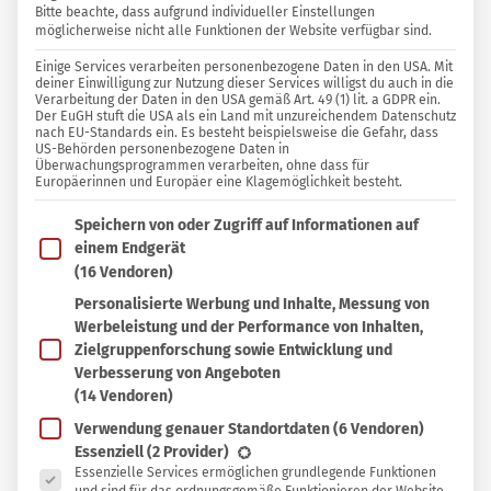
Bitte beachte, dass aufgrund individueller Einstellungen
KOCHEN
5
0
möglicherweise nicht alle Funktionen der Website verfügbar sind.
0 KOMMENTARE
Einige Services verarbeiten personenbezogene Daten in den USA. Mit
deiner Einwilligung zur Nutzung dieser Services willigst du auch in die
Verarbeitung der Daten in den USA gemäß Art. 49 (1) lit. a GDPR ein.
Björn Ohmer
Der EuGH stuft die USA als ein Land mit unzureichendem Datenschutz
nach EU-Standards ein. Es besteht beispielsweise die Gefahr, dass
US-Behörden personenbezogene Daten in
Überwachungsprogrammen verarbeiten, ohne dass für
In
In Sammlung speichern
Europäerinnen und Europäer eine Klagemöglichkeit besteht.
Sammlung
Im Folgenden findest du eine Liste der Zwecke des IAB T
D
Speichern von oder Zugriff auf Informationen auf
speichern
ieses klassische Kürbisrisotto ist ein
einem Endgerät
herbstliches
Kürbis-Rezept
, das zarte
(16 Vendoren)
Kürbiswürfel mit cremigem Risottoreis vereint.
Personalisierte Werbung und Inhalte, Messung von
Werbeleistung und der Performance von Inhalten,
Mit würzigem Parmesan oder aromatischen
Zielgruppenforschung sowie Entwicklung und
Käseflocken und frischen Kräutern wird es zum
Verbesserung von Angeboten
perfekten Wohlfühlgericht für kühle Tage. Ob als
(14 Vendoren)
vegane oder traditionelle Variante – dieses
Verwendung genauer Standortdaten
(6 Vendoren)
Es folgt eine Liste der Service-Gruppen, für die eine Ein
Essenziell
(2 Provider)
Kürbisrisotto begeistert mit feinem Aroma und
Essenzielle Services ermöglichen grundlegende Funktionen
einfacher Zubereitung.