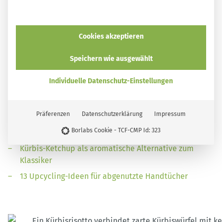
Erhältlich im Buchhandel und bei:
smarticular Shop
Amazon
Kindle
ecolibri
Tolino
Thalia*
Cookies akzeptieren
Speichern wie ausgewählt
Lass dich auch von diesen Rezepten und DIY-Ideen
inspirieren:
Individuelle Datenschutz-Einstellungen
Kürbis-Gnocchi selber machen – originell und
überraschend einfach
Präferenzen
Datenschutzerklärung
Impressum
Kürbisbrötchen backen – der süße Herbstspaß zum
Borlabs Cookie - TCF-CMP Id: 323
Selberbacken
Kürbis-Ketchup als aromatische Alternative zum
Klassiker
13 Upcycling-Ideen für abgenutzte Handtücher