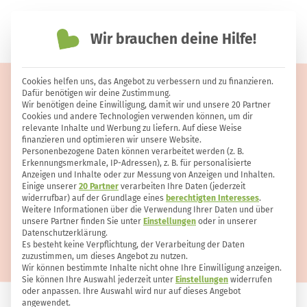
Wir brauchen deine Hilfe!
einfach nachhaltiger leben
Cookies helfen uns, das Angebot zu verbessern und zu finanzieren.
Kürbisrisotto – cremiger
Dafür benötigen wir deine Zustimmung.
Wir benötigen deine Einwilligung, damit wir und unsere 20 Partner
Herbstgenuss, auch vegan oder
Cookies und andere Technologien verwenden können, um dir
relevante Inhalte und Werbung zu liefern. Auf diese Weise
alkoholfrei
finanzieren und optimieren wir unsere Website.
Personenbezogene Daten können verarbeitet werden (z. B.
Erkennungsmerkmale, IP-Adressen), z. B. für personalisierte
Anzeigen und Inhalte oder zur Messung von Anzeigen und Inhalten.
Einige unserer
20 Partner
verarbeiten Ihre Daten (jederzeit
widerrufbar) auf der Grundlage eines
berechtigten Interesses
.
Weitere Informationen über die Verwendung Ihrer Daten und über
unsere Partner finden Sie unter
Einstellungen
oder in unserer
Datenschutzerklärung.
Es besteht keine Verpflichtung, der Verarbeitung der Daten
zuzustimmen, um dieses Angebot zu nutzen.
Wir können bestimmte Inhalte nicht ohne Ihre Einwilligung anzeigen.
Sie können Ihre Auswahl jederzeit unter
Einstellungen
widerrufen
oder anpassen. Ihre Auswahl wird nur auf dieses Angebot
angewendet.