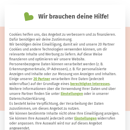
Wir brauchen deine Hilfe!
einfach nachhaltiger leben
Cookies helfen uns, das Angebot zu verbessern und zu finanzieren.
8 Wege um sich auch mit wenig
Dafür benötigen wir deine Zustimmung.
Wir benötigen deine Einwilligung, damit wir und unsere 20 Partner
Geld umweltbewusst zu ernähren
Cookies und andere Technologien verwenden können, um dir
relevante Inhalte und Werbung zu liefern. Auf diese Weise
finanzieren und optimieren wir unsere Website.
Personenbezogene Daten können verarbeitet werden (z. B.
Erkennungsmerkmale, IP-Adressen), z. B. für personalisierte
Anzeigen und Inhalte oder zur Messung von Anzeigen und Inhalten.
Einige unserer
20 Partner
verarbeiten Ihre Daten (jederzeit
widerrufbar) auf der Grundlage eines
berechtigten Interesses
.
Weitere Informationen über die Verwendung Ihrer Daten und über
unsere Partner finden Sie unter
Einstellungen
oder in unserer
Datenschutzerklärung.
Es besteht keine Verpflichtung, der Verarbeitung der Daten
zuzustimmen, um dieses Angebot zu nutzen.
Wir können bestimmte Inhalte nicht ohne Ihre Einwilligung anzeigen.
Sie können Ihre Auswahl jederzeit unter
Einstellungen
widerrufen
oder anpassen. Ihre Auswahl wird nur auf dieses Angebot
ERNÄHRUNG
131
2
angewendet.