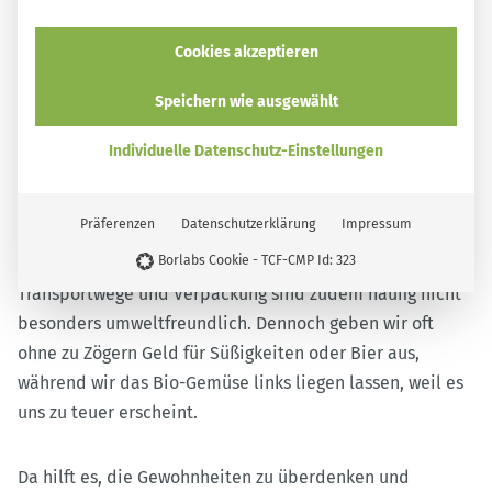
Cookies akzeptieren
8. In Maßen statt in Massen
Speichern wie ausgewählt
Schokolade, Chips, Kaffee, Softdrinks, alkoholische
Individuelle Datenschutz-Einstellungen
Getränke … Viele Lebensmittel, die in den Einkaufskorb
wandern, sind Genussmittel, die wir für eine
Präferenzen
Datenschutzerklärung
Impressum
ausgewogene Ernährung eigentlich gar nicht brauchen.
Borlabs Cookie - TCF-CMP Id: 323
Im Gegenteil – auf lange Sicht machen sie uns krank.
Transportwege und Verpackung sind zudem häufig nicht
besonders umweltfreundlich. Dennoch geben wir oft
ohne zu Zögern Geld für Süßigkeiten oder Bier aus,
während wir das Bio-Gemüse links liegen lassen, weil es
uns zu teuer erscheint.
Da hilft es, die Gewohnheiten zu überdenken und