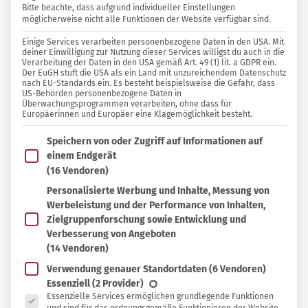
Bitte beachte, dass aufgrund individueller Einstellungen
möglicherweise nicht alle Funktionen der Website verfügbar sind.
8 KOMMENTARE
Einige Services verarbeiten personenbezogene Daten in den USA. Mit
Kathi
deiner Einwilligung zur Nutzung dieser Services willigst du auch in die
Verarbeitung der Daten in den USA gemäß Art. 49 (1) lit. a GDPR ein.
Der EuGH stuft die USA als ein Land mit unzureichendem Datenschutz
nach EU-Standards ein. Es besteht beispielsweise die Gefahr, dass
In
In Sammlung speichern
US-Behörden personenbezogene Daten in
Sammlung
Überwachungsprogrammen verarbeiten, ohne dass für
Europäerinnen und Europäer eine Klagemöglichkeit besteht.
D
speichern
ie Bio-Abteilung im Supermarkt kann im
Im Folgenden findest du eine Liste der Zwecke des IAB T
Speichern von oder Zugriff auf Informationen auf
ersten Moment ziemlich abschreckend
einem Endgerät
wirken. Die Lebensmittel sind teils merklich
(16 Vendoren)
teurer als herkömmliche Produkte. Insbesondere
Personalisierte Werbung und Inhalte, Messung von
Werbeleistung und der Performance von Inhalten,
wenn das Geld ohnehin schon knapp ist, kann
Zielgruppenforschung sowie Entwicklung und
das ein nachvollziehbarer Grund sein, darauf
Verbesserung von Angeboten
lieber zu verzichten.
(14 Vendoren)
Verwendung genauer Standortdaten
(6 Vendoren)
Es folgt eine Liste der Service-Gruppen, für die eine Ein
Essenziell
(2 Provider)
Essenzielle Services ermöglichen grundlegende Funktionen
“Bio kann ich mir nicht leisten” – Das habe ich bis vor