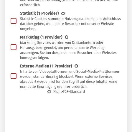
und sind für das ordnungsgemäße Funktionieren der Website
erforderlich.
kurzem auch noch gesagt. Jetzt weiß ich aus eigener
Statistik
(1 Provider)
Erfahrung, dass umweltbewusste Ernährung auch für den
Statistik-Cookies sammeln Nutzungsdaten, die uns Aufschluss
kleinen Geldbeutel möglich ist – und auch gar nicht
darüber geben, wie unsere Besucher mit unserer Website
umgehen.
immer “bio” sein muss. Möglich macht das ein Wandel
Marketing
(1 Provider)
der eigenen Ess- und Kaufgewohnheiten, anstatt nur aufs
Marketing Services werden von Drittanbietern oder
Bio-Label zu schielen.
Herausgebern genutzt, um personalisierte Werbung
anzuzeigen. Sie tun dies, indem sie Besucher über Websites
hinweg verfolgen.
Sich umweltbewusst zu ernähren – was bedeutet das
Externe Medien
(1 Provider)
eigentlich? Ich beschreibe es gern als “So bio, regional,
Inhalte von Videoplattformen und Social-Media-Plattformen
verpackungsfrei, pflanzlich und komplett verwertbar wie
werden standardmäßig blockiert. Wenn externe Services
akzeptiert werden, ist für den Zugriff auf diese Inhalte keine
möglich”. Umweltbewusste Ernährung muss nicht
manuelle Einwilligung mehr erforderlich.
zwangsläufig teurer sein. Mit 7 einfachen Tipps kannst du
Nicht-TCF-Standard
dich auch mit wenig Geld bewusster ernähren.
1. Frisch kochen statt Fertigprodukte zu
kaufen