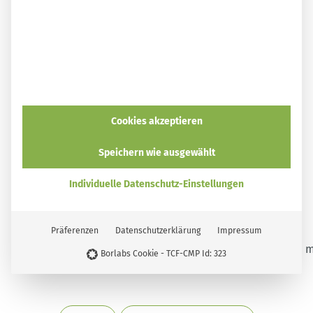
einem Kommentar!
Diese Themen könnten dich auch interessieren:
Pilze fermentieren: So werden Pilze haltbar gemacht
Aufwärmen – ja oder nein? Lebensmittel-Mythen über
Spinat, Pilze, Reis & Co.
Cookies akzeptieren
Ernten statt vertrocknen lassen: Die besten Salbei-
Rezepte
Speichern wie ausgewählt
Papiergarn (Paper Yarn) selber machen – nachhaltiges
Individuelle Datenschutz-Einstellungen
Geschenkband ohne Plastik
Präferenzen
Datenschutzerklärung
Impressum
Borlabs Cookie - TCF-CMP Id: 323