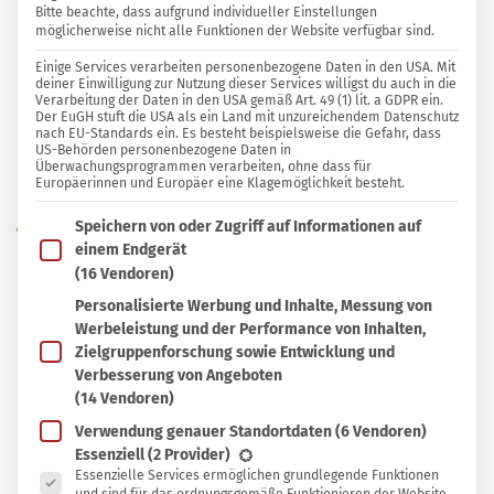
Bitte beachte, dass aufgrund individueller Einstellungen
ERNÄHRUNG
8
0
möglicherweise nicht alle Funktionen der Website verfügbar sind.
0 KOMMENTARE
Einige Services verarbeiten personenbezogene Daten in den USA. Mit
deiner Einwilligung zur Nutzung dieser Services willigst du auch in die
Verarbeitung der Daten in den USA gemäß Art. 49 (1) lit. a GDPR ein.
Freunde von smarticular.net
Der EuGH stuft die USA als ein Land mit unzureichendem Datenschutz
nach EU-Standards ein. Es besteht beispielsweise die Gefahr, dass
US-Behörden personenbezogene Daten in
Überwachungsprogrammen verarbeiten, ohne dass für
In
In Sammlung speichern
Europäerinnen und Europäer eine Klagemöglichkeit besteht.
Sammlung
Im Folgenden findest du eine Liste der Zwecke des IAB T
W
Speichern von oder Zugriff auf Informationen auf
speichern
enn zum Ende des Sommers die
einem Endgerät
Pilzsaison beginnt, zieht es viele Sammler
(16 Vendoren)
in die Wälder. Wer sich die Bestimmung nicht
Personalisierte Werbung und Inhalte, Messung von
Werbeleistung und der Performance von Inhalten,
selbst zutraut, findet Pfifferlinge, Steinpilze und
Zielgruppenforschung sowie Entwicklung und
Co. jetzt aber auch vermehrt in den
Verbesserung von Angeboten
Gemüseregalen der Supermärkte oder am
(14 Vendoren)
Marktstand. Egal woher die “Beute” stammt:
Verwendung genauer Standortdaten
(6 Vendoren)
Es folgt eine Liste der Service-Gruppen, für die eine Ein
Essenziell
(2 Provider)
Verarbeite sie zu einer köstlichen Pilzpfanne mit
Essenzielle Services ermöglichen grundlegende Funktionen
Sahne, in der die erdigen Aromen so richtig zur