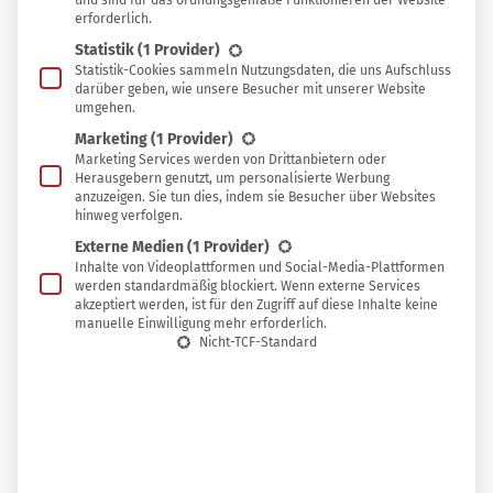
und sind für das ordnungsgemäße Funktionieren der Website
erforderlich.
Geltung kommen!
Statistik
(1 Provider)
Statistik-Cookies sammeln Nutzungsdaten, die uns Aufschluss
darüber geben, wie unsere Besucher mit unserer Website
umgehen.
Marketing
(1 Provider)
Marketing Services werden von Drittanbietern oder
Herausgebern genutzt, um personalisierte Werbung
anzuzeigen. Sie tun dies, indem sie Besucher über Websites
hinweg verfolgen.
Externe Medien
(1 Provider)
Rezept für Pilzpfanne mit Sahne
Inhalte von Videoplattformen und Social-Media-Plattformen
Schwierigkeit:
werden standardmäßig blockiert. Wenn externe Services
akzeptiert werden, ist für den Zugriff auf diese Inhalte keine
Einfach
manuelle Einwilligung mehr erforderlich.
Nicht-TCF-Standard
Portionen
Kalorien
Gesamtzeit
2
Portionen
296
kcal
20
Minuten
Pilze bringen schon so viel Eigenaroma mit, dass