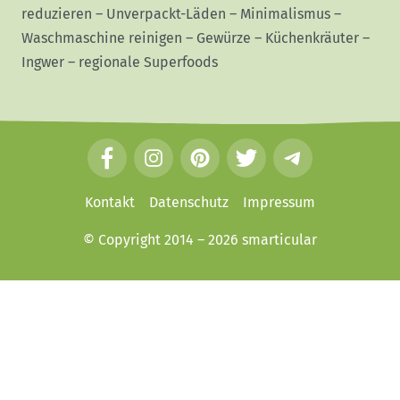
reduzieren
–
Unverpackt-Läden
–
Minimalismus
–
Waschmaschine reinigen
–
Gewürze
–
Küchenkräuter
–
Ingwer
–
regionale Superfoods
F
I
P
T
T
a
n
i
w
e
c
s
n
i
l
Kontakt
Datenschutz
Impressum
e
t
t
t
e
© Copyright 2014 – 2026
smarticular
b
a
e
t
g
o
g
r
e
r
o
r
e
r
a
k
a
s
m
m
t