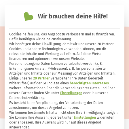
Wir brauchen deine Hilfe!
einfach nachhaltiger leben
Cookies helfen uns, das Angebot zu verbessern und zu finanzieren.
Pilzpfanne – das beste und
Dafür benötigen wir deine Zustimmung.
Wir benötigen deine Einwilligung, damit wir und unsere 20 Partner
einfachste Rezept für die
Cookies und andere Technologien verwenden können, um dir
relevante Inhalte und Werbung zu liefern. Auf diese Weise
Pilzsaison
finanzieren und optimieren wir unsere Website.
Personenbezogene Daten können verarbeitet werden (z. B.
Erkennungsmerkmale, IP-Adressen), z. B. für personalisierte
Anzeigen und Inhalte oder zur Messung von Anzeigen und Inhalten.
Einige unserer
20 Partner
verarbeiten Ihre Daten (jederzeit
widerrufbar) auf der Grundlage eines
berechtigten Interesses
.
Weitere Informationen über die Verwendung Ihrer Daten und über
unsere Partner finden Sie unter
Einstellungen
oder in unserer
Datenschutzerklärung.
Es besteht keine Verpflichtung, der Verarbeitung der Daten
zuzustimmen, um dieses Angebot zu nutzen.
Wir können bestimmte Inhalte nicht ohne Ihre Einwilligung anzeigen.
Sie können Ihre Auswahl jederzeit unter
Einstellungen
widerrufen
oder anpassen. Ihre Auswahl wird nur auf dieses Angebot
angewendet.