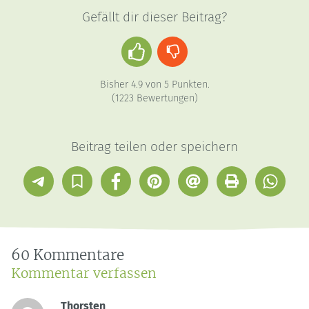
Gefällt dir dieser Beitrag?
Daumen
Daumen
hoch
runter
Bisher
4.9
von
5
Punkten.
(
1223
Bewertungen)
Beitrag teilen oder speichern
Telegram
In
Facebook
Pinterest
E-
Drucken
Whatsap
Sammlung
Mail
speichern
60 Kommentare
Kommentar verfassen
Thorsten