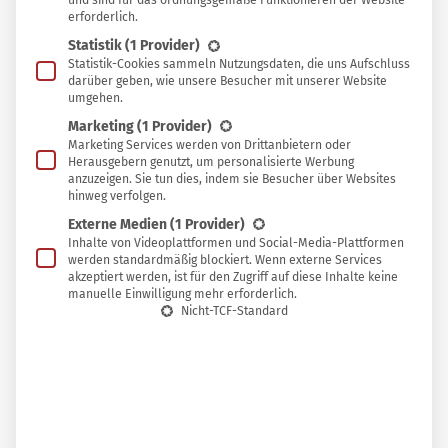
In
und sind für das ordnungsgemäße Funktionieren der Website
In Sammlung speichern
erforderlich.
Sammlung
Statistik
(1 Provider)
I
speichern
ngwer gehört zu den gesündesten Pflanzen
Statistik-Cookies sammeln Nutzungsdaten, die uns Aufschluss
darüber geben, wie unsere Besucher mit unserer Website
überhaupt, er verfügt
über zahlreiche
umgehen.
Heilwirkungen
und ist nicht nur im Winter ein
Marketing
(1 Provider)
Marketing Services werden von Drittanbietern oder
wirksames Mittel gegen Halsschmerzen und
Herausgebern genutzt, um personalisierte Werbung
Erkältungen. Das hat auch die
anzuzeigen. Sie tun dies, indem sie Besucher über Websites
hinweg verfolgen.
Lebensmittelindustrie erkannt: Der sogenannte
Externe Medien
(1 Provider)
Ingwer-Shot – ein hochkonzentrierter
Inhalte von Videoplattformen und Social-Media-Plattformen
werden standardmäßig blockiert. Wenn externe Services
Ingwertrunk – hat sich in Supermärkten und
akzeptiert werden, ist für den Zugriff auf diese Inhalte keine
Reformhäusern fest etabliert. Allerdings verpackt
manuelle Einwilligung mehr erforderlich.
Nicht-TCF-Standard
und meist zu saftigen Preisen. Stattdessen
kannst du den “Zaubertrank” mit diesem Ingwer-
Shot-Rezept frisch und günstig selber machen!