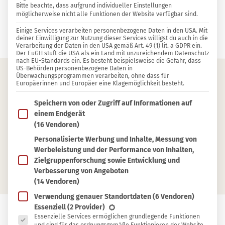
Bitte beachte, dass aufgrund individueller Einstellungen
möglicherweise nicht alle Funktionen der Website verfügbar sind.
60 KOMMENTARE
Einige Services verarbeiten personenbezogene Daten in den USA. Mit
Kathi
deiner Einwilligung zur Nutzung dieser Services willigst du auch in die
Verarbeitung der Daten in den USA gemäß Art. 49 (1) lit. a GDPR ein.
Der EuGH stuft die USA als ein Land mit unzureichendem Datenschutz
nach EU-Standards ein. Es besteht beispielsweise die Gefahr, dass
US-Behörden personenbezogene Daten in
Überwachungsprogrammen verarbeiten, ohne dass für
Europäerinnen und Europäer eine Klagemöglichkeit besteht.
Inhaltsverzeichnis
Im Folgenden findest du eine Liste der Zwecke des IAB T
Speichern von oder Zugriff auf Informationen auf
Rezept für Ingwer-Shots
einem Endgerät
(16 Vendoren)
Warum Ingwer-Shots selber machen?
Personalisierte Werbung und Inhalte, Messung von
Welche Süßungsmittel eignen sich?
Werbeleistung und der Performance von Inhalten,
Wie lange sind die Ingwer-Shots haltbar?
Zielgruppenforschung sowie Entwicklung und
Verbesserung von Angeboten
(14 Vendoren)
Verwendung genauer Standortdaten
(6 Vendoren)
Es folgt eine Liste der Service-Gruppen, für die eine Ein
Essenziell
(2 Provider)
Essenzielle Services ermöglichen grundlegende Funktionen