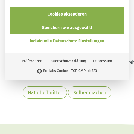
einfach selbst vermehren
Vonig: Vegane Alternative zu Honig, selbst gemacht
Cookies akzeptieren
aus Blüten und Kräutern
Speichern wie ausgewählt
Ahorn-Honig-Trunk zum Fiebersenken und Entkalken
von Arterien
Individuelle Datenschutz-Einstellungen
Präferenzen
Datenschutzerklärung
Impressum
Borlabs Cookie - TCF-CMP Id: 323
Naturheilmittel
Selber machen