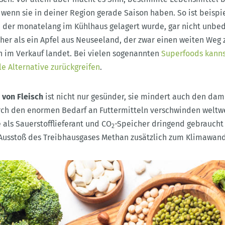
wenn sie in deiner Region gerade Saison haben. So ist beispi
, der monatelang im Kühlhaus gelagert wurde, gar nicht unbe
er als ein Apfel aus Neuseeland, der zwar einen weiten Weg 
h im Verkauf landet. Bei vielen sogenannten
Superfoods kanns
le Alternative zurückgreifen
.
 von Fleisch
ist nicht nur gesünder, sie mindert auch den da
rch den enormen Bedarf an Futtermitteln verschwinden welt
 als Sauerstofflieferant und CO
-Speicher dringend gebraucht
2
Ausstoß des Treibhausgases Methan zusätzlich zum Klimawand