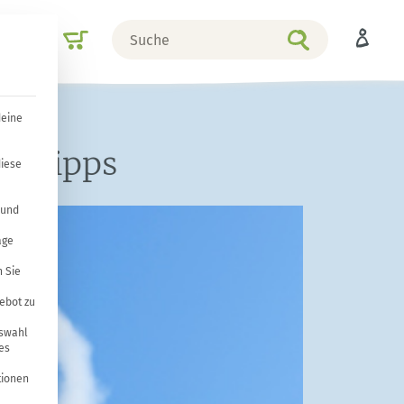
Suche
Shop
nach
deine
he Tipps
diese
 und
age
 Sie
ebot zu
uswahl
es
tionen