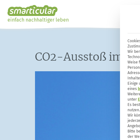
einfach nachhaltiger leben
Cookies
Zustim
Wir ben
CO2-Ausstoß im All
Techno
Weise 
Person
Adresse
Inhalte
Einige
eines
b
Weiter
unter
E
Es bes
nutzen.
Wir kön
jederze
Angebo
Bitte b
der Web