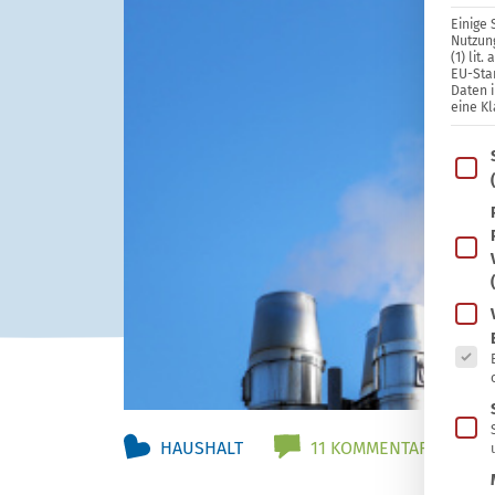
Einige 
Nutzung
(1) lit
EU-Sta
Daten 
eine Kl
Im Fo
Es fo
HAUSHALT
11 KOMMENTARE