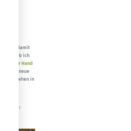
rgie und damit
r nach, ob ich
us zweiter Hand
rt durch neue
t sind, stehen in
 nur CO
,
2
kann sogar