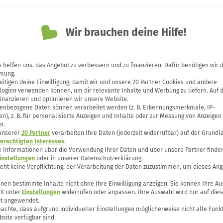
Themen
Unsere Bücher
Forum
Wir brauchen deine Hilfe!
 helfen uns, das Angebot zu verbessern und zu finanzieren. Dafür benötigen wir 
mung.
ötigen deine Einwilligung, damit wir und unsere 20 Partner Cookies und andere
tag reduzieren – 6 einfac
logien verwenden können, um dir relevante Inhalte und Werbung zu liefern. Auf 
finanzieren und optimieren wir unsere Website.
enbezogene Daten können verarbeitet werden (z. B. Erkennungsmerkmale, IP-
n), z. B. für personalisierte Anzeigen und Inhalte oder zur Messung von Anzeigen
n.
 unserer
20 Partner
verarbeiten Ihre Daten (jederzeit widerrufbar) auf der Grundl
erechtigten Interesses
.
e Informationen über die Verwendung Ihrer Daten und über unsere Partner finden
instellungen
oder in unserer Datenschutzerklärung.
teht keine Verpflichtung, der Verarbeitung der Daten zuzustimmen, um dieses Ang
nen bestimmte Inhalte nicht ohne Ihre Einwilligung anzeigen. Sie können Ihre A
it unter
Einstellungen
widerrufen oder anpassen. Ihre Auswahl wird nur auf dies
t angewendet.
eachte, dass aufgrund individueller Einstellungen möglicherweise nicht alle Funk
site verfügbar sind.