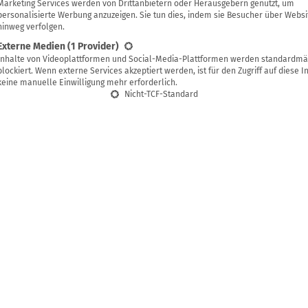
Marketing Services werden von Drittanbietern oder Herausgebern genutzt, um
personalisierte Werbung anzuzeigen. Sie tun dies, indem sie Besucher über Websi
hinweg verfolgen.
g speichern
Externe Medien
(1 Provider)
Inhalte von Videoplattformen und Social-Media-Plattformen werden standardmä
usammenhang zwischen Klimawandel und CO2-Aussto
blockiert. Wenn externe Services akzeptiert werden, ist für den Zugriff auf diese I
keine manuelle Einwilligung mehr erforderlich.
 besteht, darüber streitet die Wissenschaft schon l
Nicht-TCF-Standard
ass unser massiver Ressourcenverbrauch, der sich auc
usdrückt, zu einer erheblichen Umweltzerstörung be
eren Verbrauch wertvoller endlicher Ressourcen wie 
enschen überlegen deshalb, was sie tun können, um ihren C
einen
Beitrag zum Klimaschutz
zu leisten. Nicht mehr fliegen, 
Heizung herunterdrehen – muss man sich wirklich so radikal e
nvollere Alternativen? In diesem Beitrag findest du praktische 
es Leben und erhältst einen Einblick in Klima-Kompensation