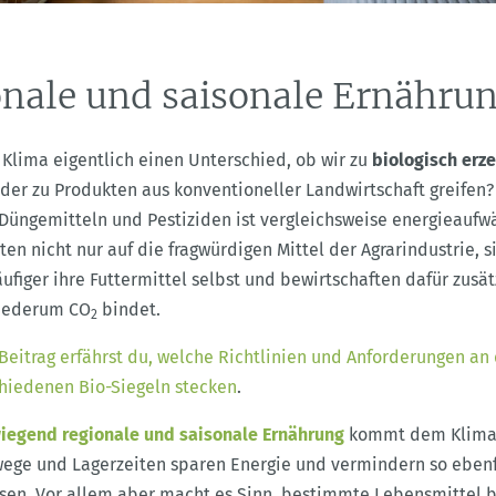
onale und saisonale Ernähru
 Klima eigentlich einen Unterschied, ob wir zu
biologisch erz
der zu Produkten aus konventioneller Landwirtschaft greifen? 
Düngemitteln und Pestiziden ist vergleichsweise energieaufwä
ten nicht nur auf die fragwürdigen Mittel der Agrarindustrie, 
äufiger ihre Futtermittel selbst und bewirtschaften dafür zusät
wiederum CO
bindet.
2
Beitrag erfährst du, welche Richtlinien und Anforderungen an
chiedenen Bio-Siegeln stecken
.
iegend regionale und saisonale Ernährung
kommt dem Klima 
wege und Lagerzeiten sparen Energie und vermindern so ebenf
sen. Vor allem aber macht es Sinn, bestimmte Lebensmittel 