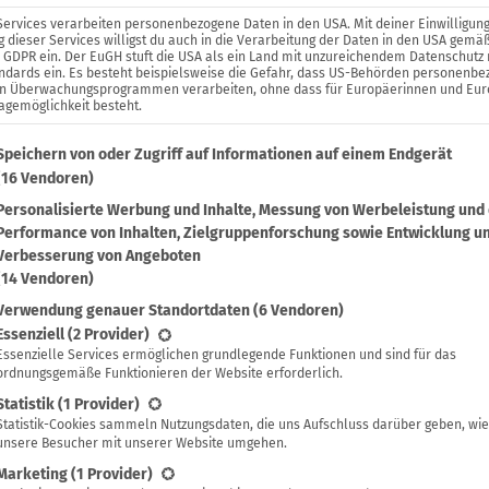
Services verarbeiten personenbezogene Daten in den USA. Mit deiner Einwilligung
 dieser Services willigst du auch in die Verarbeitung der Daten in den USA gemäß
. a GDPR ein. Der EuGH stuft die USA als ein Land mit unzureichendem Datenschutz
ndards ein. Es besteht beispielsweise die Gefahr, dass US-Behörden personenb
in Überwachungsprogrammen verarbeiten, ohne dass für Europäerinnen und Eu
agemöglichkeit besteht.
lgenden findest du eine Liste der Zwecke des IAB Transparenc
Speichern von oder Zugriff auf Informationen auf einem Endgerät
(16 Vendoren)
Personalisierte Werbung und Inhalte, Messung von Werbeleistung und
Performance von Inhalten, Zielgruppenforschung sowie Entwicklung u
Verbesserung von Angeboten
(14 Vendoren)
Verwendung genauer Standortdaten
(6 Vendoren)
lgt eine Liste der Service-Gruppen, für die eine Einwilligung 
Essenziell
(2 Provider)
Essenzielle Services ermöglichen grundlegende Funktionen und sind für das
ordnungsgemäße Funktionieren der Website erforderlich.
Statistik
(1 Provider)
Statistik-Cookies sammeln Nutzungsdaten, die uns Aufschluss darüber geben, wie
Sylvia Jahns
unsere Besucher mit unserer Website umgehen.
Marketing
(1 Provider)