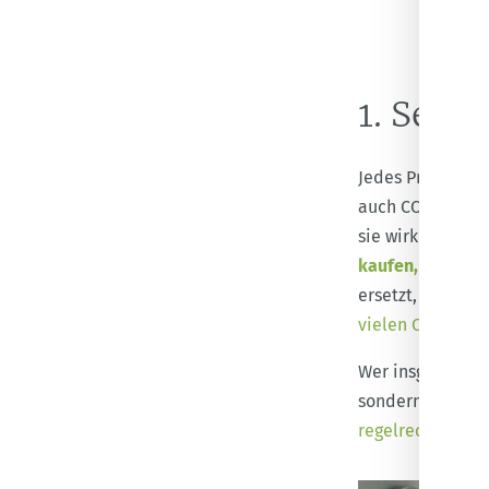
1. Sec
Jedes Produkt, d
auch CO
. Desha
2
sie wirklich bra
kaufen, tausche
ersetzt, sondern
vielen Orten
Rep
Wer insgesamt 
sondern auch no
regelrecht glüc