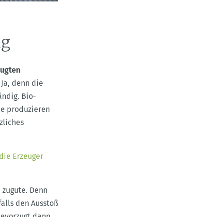
ng
eugten
Ja, denn die
ndig. Bio-
sie produzieren
zliches
 die Erzeuger
zugute. Denn
alls den Ausstoß
bevorzugt dann