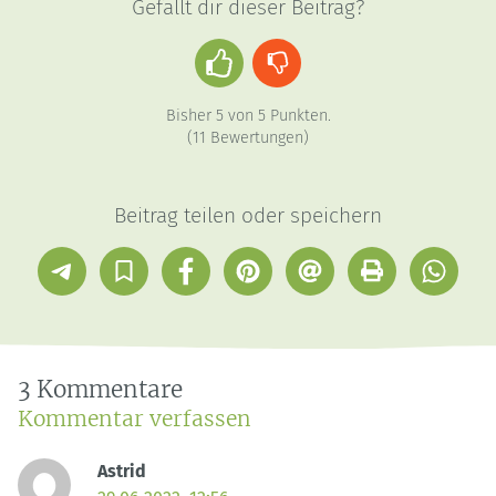
Gefällt dir dieser Beitrag?
Daumen
Daumen
hoch
runter
Bisher
5
von
5
Punkten.
(
11
Bewertungen)
Beitrag teilen oder speichern
Telegram
In
Facebook
Pinterest
E-
Drucken
Whatsap
Sammlung
Mail
speichern
3 Kommentare
Kommentar verfassen
Astrid