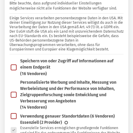
Bitte beachte, dass aufgrund individueller Einstellungen
möglicherweise nicht alle Funktionen der Website verfügbar sind.
3 KOMMENTARE
Einige Services verarbeiten personenbezogene Daten in den USA. Mit
Elisabeth Fischer
deiner Einwilligung zur Nutzung dieser Services willigst du auch in die
Verarbeitung der Daten in den USA gemäß Art. 49 (1) lit. a GDPR ein.
Der EuGH stuft die USA als ein Land mit unzureichendem Datenschutz
nach EU-Standards ein. Es besteht beispielsweise die Gefahr, dass
In
In Sammlung speichern
US-Behörden personenbezogene Daten in
Sammlung
Überwachungsprogrammen verarbeiten, ohne dass für
Europäerinnen und Europäer eine Klagemöglichkeit besteht.
D
speichern
ieser einfache
Brokkolisalat
erhält durch
Im Folgenden findest du eine Liste der Zwecke des IAB T
Speichern von oder Zugriff auf Informationen auf
das Blanchieren seine leuchtend grüne
einem Endgerät
Farbe und strotzt dank der kurzen Kochdauer nur
(16 Vendoren)
so vor wertvollen Vitalstoffen. Selbst wer dem
Personalisierte Werbung und Inhalte, Messung von
Werbeleistung und der Performance von Inhalten,
regionalen Sommergemüse sonst nicht so viel
Zielgruppenforschung sowie Entwicklung und
abgewinnen kann, wird erstaunt sein, wie gut
Verbesserung von Angeboten
Brokkoli als Salat schmeckt. In diesem Rezept
(14 Vendoren)
kommt er kräftig würzig und gleichzeitig
Verwendung genauer Standortdaten
(6 Vendoren)
Es folgt eine Liste der Service-Gruppen, für die eine Ein
Essenziell
(2 Provider)
sommerlich frisch zusammen mit ebenfalls
Essenzielle Services ermöglichen grundlegende Funktionen
saisonal und regional verfügbaren