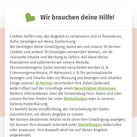
Wir brauchen deine Hilfe!
einfach nachhaltiger leben
Cookies helfen uns, das Angebot zu verbessern und zu finanzieren.
Brokkolisalat mit würzigem
Dafür benötigen wir deine Zustimmung.
Wir benötigen deine Einwilligung, damit wir und unsere 20 Partner
Sesam-Miso-Tofu
Cookies und andere Technologien verwenden können, um dir
relevante Inhalte und Werbung zu liefern. Auf diese Weise
finanzieren und optimieren wir unsere Website.
Personenbezogene Daten können verarbeitet werden (z. B.
Erkennungsmerkmale, IP-Adressen), z. B. für personalisierte
Anzeigen und Inhalte oder zur Messung von Anzeigen und Inhalten.
Einige unserer
20 Partner
verarbeiten Ihre Daten (jederzeit
widerrufbar) auf der Grundlage eines
berechtigten Interesses
.
Weitere Informationen über die Verwendung Ihrer Daten und über
unsere Partner finden Sie unter
Einstellungen
oder in unserer
Datenschutzerklärung.
Es besteht keine Verpflichtung, der Verarbeitung der Daten
zuzustimmen, um dieses Angebot zu nutzen.
Wir können bestimmte Inhalte nicht ohne Ihre Einwilligung anzeigen.
Sie können Ihre Auswahl jederzeit unter
Einstellungen
widerrufen
oder anpassen. Ihre Auswahl wird nur auf dieses Angebot
ERNÄHRUNG
11
0
angewendet.