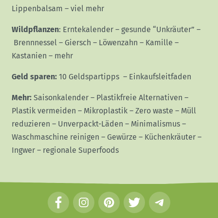
Lippenbalsam
–
viel mehr
Wildpflanzen
:
Erntekalender
–
gesunde “Unkräuter”
–
Brennnessel
–
Giersch
–
Löwenzahn
–
Kamille
–
Kastanien
–
mehr
Geld sparen:
10 Geldspartipps
–
Einkaufsleitfaden
Mehr:
Saisonkalender
–
Plastikfreie Alternativen
–
Plastik vermeiden
–
Mikroplastik
–
Zero waste
–
Müll
reduzieren
–
Unverpackt-Läden
–
Minimalismus
–
Waschmaschine reinigen
–
Gewürze
–
Küchenkräuter
–
Ingwer
–
regionale Superfoods
F
I
P
T
T
a
n
i
w
e