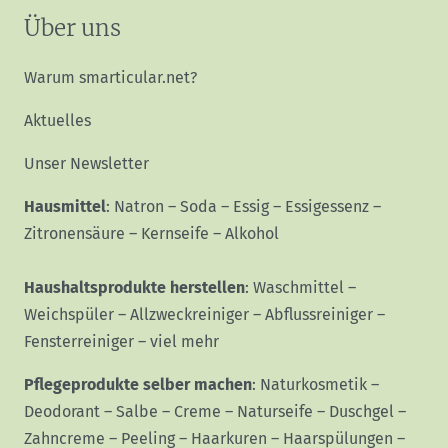
Über uns
Warum smarticular.net?
Aktuelles
Unser Newsletter
Hausmittel
:
Natron
–
Soda
–
Essig
–
Essigessenz
–
Zitronensäure
–
Kernseife
–
Alkohol
Haushaltsprodukte herstellen
:
Waschmittel
–
Weichspüler
–
Allzweckreiniger
–
Abflussreiniger
–
Fensterreiniger
–
viel mehr
Pflegeprodukte selber machen
:
Naturkosmetik
–
Deodorant
–
Salbe
–
Creme
–
Naturseife
–
Duschgel
–
Zahncreme
–
Peeling
–
Haarkuren
–
Haarspülungen
–