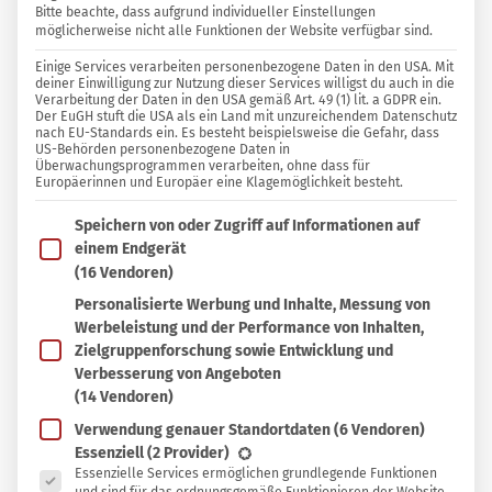
Bitte beachte, dass aufgrund individueller Einstellungen
KÖRPERPFLEGE
41
1
möglicherweise nicht alle Funktionen der Website verfügbar sind.
26 KOMMENTARE
Einige Services verarbeiten personenbezogene Daten in den USA. Mit
deiner Einwilligung zur Nutzung dieser Services willigst du auch in die
Verarbeitung der Daten in den USA gemäß Art. 49 (1) lit. a GDPR ein.
Linda Frech
Der EuGH stuft die USA als ein Land mit unzureichendem Datenschutz
nach EU-Standards ein. Es besteht beispielsweise die Gefahr, dass
US-Behörden personenbezogene Daten in
Überwachungsprogrammen verarbeiten, ohne dass für
In
In Sammlung speichern
Europäerinnen und Europäer eine Klagemöglichkeit besteht.
Sammlung
Im Folgenden findest du eine Liste der Zwecke des IAB T
B
Speichern von oder Zugriff auf Informationen auf
speichern
adebomben mit Haferflocken herzustellen,
einem Endgerät
klingt vielleicht seltsam. Aber die
(16 Vendoren)
gequetschten Körner sind nicht nur in Form von
Personalisierte Werbung und Inhalte, Messung von
Werbeleistung und der Performance von Inhalten,
Müsli, Porridge und Co. äußerst gesund, denn
Zielgruppenforschung sowie Entwicklung und
Haferflocken enthalten reichlich Mineralien und
Verbesserung von Angeboten
weitere hautpflegende Wirkstoffe
. Unter anderem
(14 Vendoren)
wirken sie entzündungshemmend, hinterlassen
Verwendung genauer Standortdaten
(6 Vendoren)
Es folgt eine Liste der Service-Gruppen, für die eine Ein
Essenziell
(2 Provider)
einen schützenden Film auf der Haut und tragen
Essenzielle Services ermöglichen grundlegende Funktionen
zu einem gesunden Feuchtigkeitshaushalt der