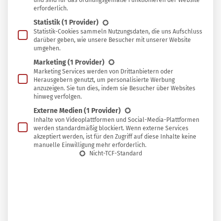
und sind für das ordnungsgemäße Funktionieren der Website
erforderlich.
Haut bei.
Statistik
(1 Provider)
Statistik-Cookies sammeln Nutzungsdaten, die uns Aufschluss
darüber geben, wie unsere Besucher mit unserer Website
umgehen.
Mit Haferflocken-Badebomben nach folgendem Rezept
Marketing
(1 Provider)
kannst du deiner Haut direkt beim entspannenden Bad
Marketing Services werden von Drittanbietern oder
Herausgebern genutzt, um personalisierte Werbung
etwas Gutes tun.
anzuzeigen. Sie tun dies, indem sie Besucher über Websites
hinweg verfolgen.
Externe Medien
(1 Provider)
Inhalte von Videoplattformen und Social-Media-Plattformen
Rezept für Badebomben mit Haferflocken
werden standardmäßig blockiert. Wenn externe Services
akzeptiert werden, ist für den Zugriff auf diese Inhalte keine
Für circa zwei bis drei große Badekugeln werden
manuelle Einwilligung mehr erforderlich.
Nicht-TCF-Standard
folgende Zutaten und Utensilien benötigt:
200 g
Natron
100 g
Zitronensäure
50 g
hautpflegendes Pflanzenöl