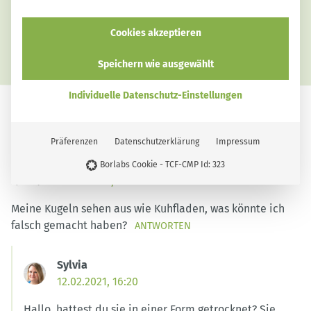
Beitrag teilen oder speichern
Cookies akzeptieren
Telegram
In
Facebook
Pinterest
E-
Drucken
Whatsap
Sammlung
Mail
Speichern wie ausgewählt
speichern
Individuelle Datenschutz-Einstellungen
26 Kommentare
Kommentar verfassen
Präferenzen
Datenschutzerklärung
Impressum
JW
Borlabs Cookie - TCF-CMP Id: 323
12.02.2021, 15:46
Meine Kugeln sehen aus wie Kuhfladen, was könnte ich
falsch gemacht haben?
ANTWORTEN
Sylvia
12.02.2021, 16:20
Hallo, hattest du sie in einer Form getrocknet? Sie