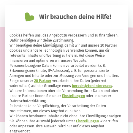
Wir brauchen deine Hilfe!
einfach nachhaltiger leben
Cookies helfen uns, das Angebot zu verbessern und zu finanzieren.
Badebomben mit Haferflocken
Dafür benötigen wir deine Zustimmung.
Wir benötigen deine Einwilligung, damit wir und unsere 20 Partner
selber machen: Hautpflege aus der
Cookies und andere Technologien verwenden können, um dir
relevante Inhalte und Werbung zu liefern. Auf diese Weise
Küche
finanzieren und optimieren wir unsere Website.
Personenbezogene Daten können verarbeitet werden (z. B.
Erkennungsmerkmale, IP-Adressen), z. B. für personalisierte
Anzeigen und Inhalte oder zur Messung von Anzeigen und Inhalten.
Einige unserer
20 Partner
verarbeiten Ihre Daten (jederzeit
widerrufbar) auf der Grundlage eines
berechtigten Interesses
.
Weitere Informationen über die Verwendung Ihrer Daten und über
unsere Partner finden Sie unter
Einstellungen
oder in unserer
Datenschutzerklärung.
Es besteht keine Verpflichtung, der Verarbeitung der Daten
zuzustimmen, um dieses Angebot zu nutzen.
Wir können bestimmte Inhalte nicht ohne Ihre Einwilligung anzeigen.
Sie können Ihre Auswahl jederzeit unter
Einstellungen
widerrufen
oder anpassen. Ihre Auswahl wird nur auf dieses Angebot
angewendet.