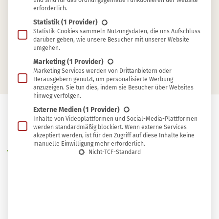
und sind für das ordnungsgemäße Funktionieren der Website
erforderlich.
Sodium Coco Sulfate (SCS)
Statistik
(1 Provider)
Sodium Cocoyl Isethionate (SCI)
Statistik-Cookies sammeln Nutzungsdaten, die uns Aufschluss
darüber geben, wie unsere Besucher mit unserer Website
Weitere Tenside und Tensidmischungen
umgehen.
Verarbeitung von Tensiden
Marketing
(1 Provider)
Marketing Services werden von Drittanbietern oder
Herausgebern genutzt, um personalisierte Werbung
anzuzeigen. Sie tun dies, indem sie Besucher über Websites
hinweg verfolgen.
Externe Medien
(1 Provider)
Inhalte von Videoplattformen und Social-Media-Plattformen
In
werden standardmäßig blockiert. Wenn externe Services
In Sammlung speichern
akzeptiert werden, ist für den Zugriff auf diese Inhalte keine
Sammlung
manuelle Einwilligung mehr erforderlich.
W
speichern
Nicht-TCF-Standard
er Körperpflegemittel und Kosmetik
selber macht, kann die Produkte ganz
individuell auf seine Bedürfnisse abstimmen.
Damit das DIY-Shampoo, -Duschgel oder -
Waschstück möglichst effektiv und