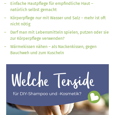
Einfache Hautpflege für empfindliche Haut –
natürlich selbst gemacht
Körperpflege nur mit Wasser und Salz – mehr ist oft
nicht nötig
Darf man mit Lebensmitteln spielen, putzen oder sie
zur Körperpflege verwenden?
Wärmekissen nähen – als Nackenkissen, gegen
Bauchweh und zum Kuscheln