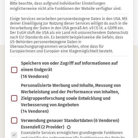
Bitte beachte, dass aufgrund individueller Einstellungen
HAUTPFLEGE
49
0
möglicherweise nicht alle Funktionen der Website verfügbar sind.
21 KOMMENTARE
Einige Services verarbeiten personenbezogene Daten in den USA. Mit
deiner Einwilligung zur Nutzung dieser Services willigst du auch in die
Verarbeitung der Daten in den USA gemäß Art. 49 (1) lit. a GDPR ein.
Annette Frenzel
Der EuGH stuft die USA als ein Land mit unzureichendem Datenschutz
nach EU-Standards ein. Es besteht beispielsweise die Gefahr, dass
US-Behörden personenbezogene Daten in
Überwachungsprogrammen verarbeiten, ohne dass für
Europäerinnen und Europäer eine Klagemöglichkeit besteht.
Im Folgenden findest du eine Liste der Zwecke des IAB T
Inhaltsverzeichnis
Speichern von oder Zugriff auf Informationen auf
einem Endgerät
Hautfreundliche Tenside und ihre Wirkung
(16 Vendoren)
Personalisierte Werbung und Inhalte, Messung von
Kokosglucosid
Werbeleistung und der Performance von Inhalten,
Decylglucosid
Zielgruppenforschung sowie Entwicklung und
Verbesserung von Angeboten
Laurylglucosid
(14 Vendoren)
Disodium/Sodium Cocoyl Glutamate
Verwendung genauer Standortdaten
(6 Vendoren)
Sodium Lauroyl Sarcosinate
Es folgt eine Liste der Service-Gruppen, für die eine Ein
Essenziell
(2 Provider)
Essenzielle Services ermöglichen grundlegende Funktionen
Sodium Lauryl Sulfoacetate (SLSA)