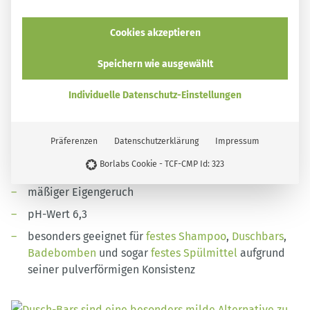
Auch Sodium Lauryl Sulfoacetate ist den anionischen
Cookies akzeptieren
Tensiden untergeordnet. Unter den in Pulverform
erhältlichen Tensiden ist es am weitesten verbreitet.
Speichern wie ausgewählt
INCI-Bezeichnung:
Sodium Lauryl Sulfoacetate
,
Individuelle Datenschutz-Einstellungen
Handelsname: Lathanol®
pulverförmig
Präferenzen
Datenschutzerklärung
Impressum
gute Hautverträglichkeit
Borlabs Cookie - TCF-CMP Id: 323
sehr gute Schaumbildung
mäßiger Eigengeruch
pH-Wert 6,3
besonders geeignet für
festes Shampoo
,
Duschbars
,
Badebomben
und sogar
festes Spülmittel
aufgrund
seiner pulverförmigen Konsistenz