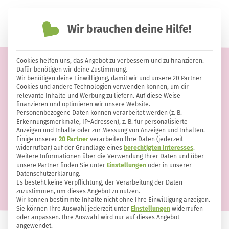
Wir brauchen deine Hilfe!
einfach nachhaltiger leben
Cookies helfen uns, das Angebot zu verbessern und zu finanzieren.
Natürliche Tenside für DIY-
Dafür benötigen wir deine Zustimmung.
Wir benötigen deine Einwilligung, damit wir und unsere 20 Partner
Shampoo und -Kosmetik – welche
Cookies und andere Technologien verwenden können, um dir
relevante Inhalte und Werbung zu liefern. Auf diese Weise
sind empfehlenswert?
finanzieren und optimieren wir unsere Website.
Personenbezogene Daten können verarbeitet werden (z. B.
Erkennungsmerkmale, IP-Adressen), z. B. für personalisierte
Anzeigen und Inhalte oder zur Messung von Anzeigen und Inhalten.
Einige unserer
20 Partner
verarbeiten Ihre Daten (jederzeit
widerrufbar) auf der Grundlage eines
berechtigten Interesses
.
Weitere Informationen über die Verwendung Ihrer Daten und über
unsere Partner finden Sie unter
Einstellungen
oder in unserer
Datenschutzerklärung.
Es besteht keine Verpflichtung, der Verarbeitung der Daten
zuzustimmen, um dieses Angebot zu nutzen.
Wir können bestimmte Inhalte nicht ohne Ihre Einwilligung anzeigen.
Sie können Ihre Auswahl jederzeit unter
Einstellungen
widerrufen
oder anpassen. Ihre Auswahl wird nur auf dieses Angebot
angewendet.