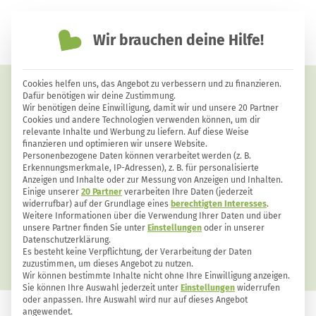
Wir brauchen deine Hilfe!
einfach nachhaltiger leben
Cookies helfen uns, das Angebot zu verbessern und zu finanzieren.
Zwiebelsaft gegen Husten selber
Dafür benötigen wir deine Zustimmung.
Wir benötigen deine Einwilligung, damit wir und unsere 20 Partner
machen – bewährtes Heilmittel
Cookies und andere Technologien verwenden können, um dir
relevante Inhalte und Werbung zu liefern. Auf diese Weise
für Kinder und Erwachsene
finanzieren und optimieren wir unsere Website.
Personenbezogene Daten können verarbeitet werden (z. B.
Erkennungsmerkmale, IP-Adressen), z. B. für personalisierte
Anzeigen und Inhalte oder zur Messung von Anzeigen und Inhalten.
Einige unserer
20 Partner
verarbeiten Ihre Daten (jederzeit
widerrufbar) auf der Grundlage eines
berechtigten Interesses
.
Weitere Informationen über die Verwendung Ihrer Daten und über
unsere Partner finden Sie unter
Einstellungen
oder in unserer
Datenschutzerklärung.
Es besteht keine Verpflichtung, der Verarbeitung der Daten
zuzustimmen, um dieses Angebot zu nutzen.
Wir können bestimmte Inhalte nicht ohne Ihre Einwilligung anzeigen.
Sie können Ihre Auswahl jederzeit unter
Einstellungen
widerrufen
oder anpassen. Ihre Auswahl wird nur auf dieses Angebot
angewendet.