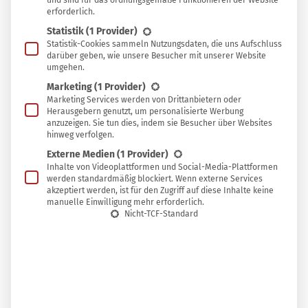
und sind für das ordnungsgemäße Funktionieren der Website
erforderlich.
Statistik
(1 Provider)
Statistik-Cookies sammeln Nutzungsdaten, die uns Aufschluss
darüber geben, wie unsere Besucher mit unserer Website
umgehen.
Um einen heilsamen Zwiebelsaft gegen Husten
Marketing
(1 Provider)
herzustellen, brauchst du nur zwei Zutaten und ein wenig
Marketing Services werden von Drittanbietern oder
Geduld. Mit passenden Heilkräutern lässt sich die
Herausgebern genutzt, um personalisierte Werbung
anzuzeigen. Sie tun dies, indem sie Besucher über Websites
hustenlindernde Wirkung sogar noch verstärken.
hinweg verfolgen.
Externe Medien
(1 Provider)
Inhalte von Videoplattformen und Social-Media-Plattformen
Zwiebelsaft herstellen
werden standardmäßig blockiert. Wenn externe Services
akzeptiert werden, ist für den Zugriff auf diese Inhalte keine
Mit dem altbewährten Grundrezept für Zwiebelsaft gegen
manuelle Einwilligung mehr erforderlich.
Nicht-TCF-Standard
Husten ist der heilsame Sirup nach wenigen Stunden
einsatzbereit. Benötigt werden lediglich folgende
Zutaten:
circa 100 g Zwiebeln