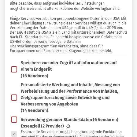
Bitte beachte, dass aufgrund individueller Einstellungen
ERKÄLTUNG
754
24
möglicherweise nicht alle Funktionen der Website verfügbar sind.
50 KOMMENTARE
Einige Services verarbeiten personenbezogene Daten in den USA. Mit
deiner Einwilligung zur Nutzung dieser Services willigst du auch in die
Verarbeitung der Daten in den USA gemäß Art. 49 (1) lit. a GDPR ein.
Barbara
Der EuGH stuft die USA als ein Land mit unzureichendem Datenschutz
nach EU-Standards ein. Es besteht beispielsweise die Gefahr, dass
US-Behörden personenbezogene Daten in
Überwachungsprogrammen verarbeiten, ohne dass für
In
In Sammlung speichern
Europäerinnen und Europäer eine Klagemöglichkeit besteht.
Sammlung
Im Folgenden findest du eine Liste der Zwecke des IAB T
H
Speichern von oder Zugriff auf Informationen auf
speichern
usten gehört zu den häufigsten
einem Endgerät
Begleiterscheinungen einer Erkältung,
(16 Vendoren)
kann aber fast immer mit einfachen und
Personalisierte Werbung und Inhalte, Messung von
Werbeleistung und der Performance von Inhalten,
trotzdem effektiven Hausmitteln behandelt
Zielgruppenforschung sowie Entwicklung und
werden. Zum Beispiel mit einem Zwiebelsaft, der
Verbesserung von Angeboten
sich sehr einfach selber machen lässt und sich
(14 Vendoren)
für Kinder und Erwachsene gleichermaßen
Verwendung genauer Standortdaten
(6 Vendoren)
Es folgt eine Liste der Service-Gruppen, für die eine Ein
Essenziell
(2 Provider)
eignet.
Essenzielle Services ermöglichen grundlegende Funktionen