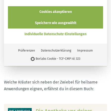
Selber machen statt kaufen
– Das Bilderbuch
Cookies akzeptieren
smarticular
Speichern wie ausgewählt
Ein Bild sagt mehr als 1000 Worte!
Individuelle Datenschutz-Einstellungen
"Bilderbuch für Erwachsene"
Mehr Details zum Buch
Präferenzen
Datenschutzerklärung
Impressum
Erhältlich im Buchhandel und bei:
smarticular Shop
Borlabs Cookie - TCF-CMP Id: 323
Amazon
ecolibri
Thalia*
Welche Kräuter sich neben der Zwiebel für heilsame
Anwendungen eignen, erfährst du in diesem Buch: