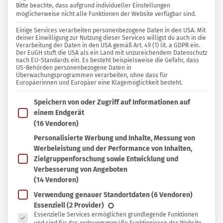
Bitte beachte, dass aufgrund individueller Einstellungen
WASCHEN
180
6
möglicherweise nicht alle Funktionen der Website verfügbar sind.
26 KOMMENTARE
Einige Services verarbeiten personenbezogene Daten in den USA. Mit
deiner Einwilligung zur Nutzung dieser Services willigst du auch in die
Verarbeitung der Daten in den USA gemäß Art. 49 (1) lit. a GDPR ein.
Sylvia Jahns
Der EuGH stuft die USA als ein Land mit unzureichendem Datenschutz
nach EU-Standards ein. Es besteht beispielsweise die Gefahr, dass
US-Behörden personenbezogene Daten in
Überwachungsprogrammen verarbeiten, ohne dass für
In
In Sammlung speichern
Europäerinnen und Europäer eine Klagemöglichkeit besteht.
Sammlung
Im Folgenden findest du eine Liste der Zwecke des IAB T
H
Speichern von oder Zugriff auf Informationen auf
speichern
ygienespüler versprechen hygienisch
einem Endgerät
saubere und wohlriechende Wäsche auch
(16 Vendoren)
bei niedrigen Temperaturen. Deshalb greifen
Personalisierte Werbung und Inhalte, Messung von
Werbeleistung und der Performance von Inhalten,
nicht wenige Menschen zusätzlich zum
Zielgruppenforschung sowie Entwicklung und
Waschmittel zu desinfizierenden
Verbesserung von Angeboten
Spezialprodukten in dem Glauben, ihrer
(14 Vendoren)
Gesundheit, ihrer Kleidung und der
Verwendung genauer Standortdaten
(6 Vendoren)
Es folgt eine Liste der Service-Gruppen, für die eine Ein
Essenziell
(2 Provider)
Waschmaschine etwas Gutes zu tun.
Essenzielle Services ermöglichen grundlegende Funktionen