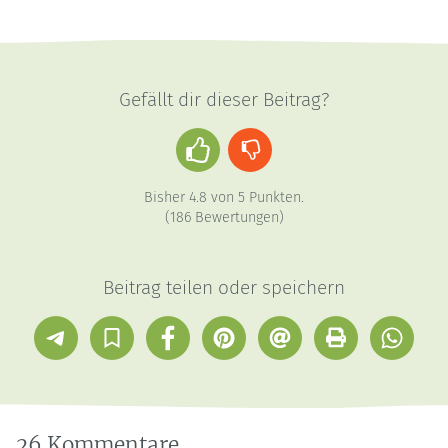
Gefällt dir dieser Beitrag?
Daumen
Daumen
hoch
runter
Bisher
4.8
von
5
Punkten.
(
186
Bewertungen)
Beitrag teilen oder speichern
Telegram
In
Facebook
Pinterest
E-
Drucken
Whatsap
Sammlung
Mail
speichern
26 Kommentare