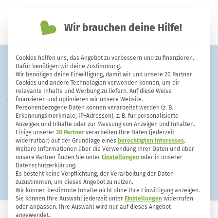
Wir brauchen deine Hilfe!
einfach nachhaltiger leben
Cookies helfen uns, das Angebot zu verbessern und zu finanzieren.
Hygienespüler: sinnvoll oder
Dafür benötigen wir deine Zustimmung.
Wir benötigen deine Einwilligung, damit wir und unsere 20 Partner
schädlich? Das sind die
Cookies und andere Technologien verwenden können, um dir
relevante Inhalte und Werbung zu liefern. Auf diese Weise
Alternativen
finanzieren und optimieren wir unsere Website.
Personenbezogene Daten können verarbeitet werden (z. B.
Erkennungsmerkmale, IP-Adressen), z. B. für personalisierte
Anzeigen und Inhalte oder zur Messung von Anzeigen und Inhalten.
Einige unserer
20 Partner
verarbeiten Ihre Daten (jederzeit
widerrufbar) auf der Grundlage eines
berechtigten Interesses
.
Weitere Informationen über die Verwendung Ihrer Daten und über
unsere Partner finden Sie unter
Einstellungen
oder in unserer
Datenschutzerklärung.
Es besteht keine Verpflichtung, der Verarbeitung der Daten
zuzustimmen, um dieses Angebot zu nutzen.
Wir können bestimmte Inhalte nicht ohne Ihre Einwilligung anzeigen.
Sie können Ihre Auswahl jederzeit unter
Einstellungen
widerrufen
oder anpassen. Ihre Auswahl wird nur auf dieses Angebot
angewendet.