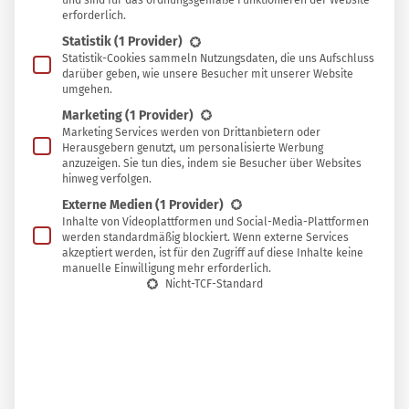
und sind für das ordnungsgemäße Funktionieren der Website
erforderlich.
Statistik
(1 Provider)
Dabei verrät schon ein Blick ins Kleingedruckte von
Statistik-Cookies sammeln Nutzungsdaten, die uns Aufschluss
Sagrotan
und Co., dass die Hygiene-Waschmittel nicht
darüber geben, wie unsere Besucher mit unserer Website
umgehen.
nur Vorteile mitbringen. In welchen Fällen Hygienespüler
Marketing
(1 Provider)
überhaupt sinnvoll sein können und wie sie sich leicht
Marketing Services werden von Drittanbietern oder
durch umweltfreundliche Hausmittel ersetzen lassen,
Herausgebern genutzt, um personalisierte Werbung
anzuzeigen. Sie tun dies, indem sie Besucher über Websites
erfährst du in diesem Beitrag.
hinweg verfolgen.
Externe Medien
(1 Provider)
Inhalte von Videoplattformen und Social-Media-Plattformen
werden standardmäßig blockiert. Wenn externe Services
Hygienespüler: sinnvoll oder schädlich?
akzeptiert werden, ist für den Zugriff auf diese Inhalte keine
manuelle Einwilligung mehr erforderlich.
Nicht-TCF-Standard
Hygienespüler gehören zu einer ganzen Reihe
desinfizierender Haushaltsprodukte
, die biozide
Wirkstoffe enthalten und dadurch Bakterien, Viren und
Pilze zuverlässig abtöten. Das ist aber fast immer
unnötig, denn mit haushaltsüblichen Mitteln lässt sich