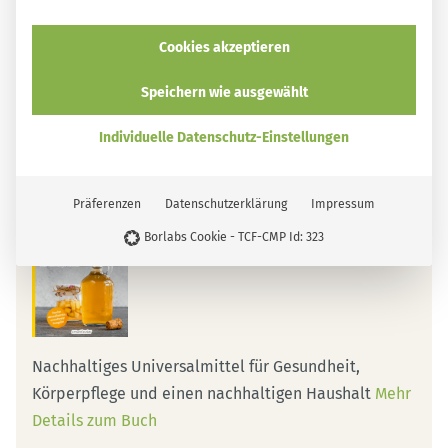
Mehr Details zum Buch
Cookies akzeptieren
Erhältlich im Buchhandel und bei:
smarticular Shop
Speichern wie ausgewählt
Amazon
Kindle
Tolino
Thalia*
Individuelle Datenschutz-Einstellungen
Präferenzen
Datenschutzerklärung
Impressum
Das Essig-Handbuch
Borlabs Cookie - TCF-CMP Id: 323
smarticular Verlag
Nachhaltiges Universalmittel für Gesundheit,
Körperpflege und einen nachhaltigen Haushalt
Mehr
Details zum Buch