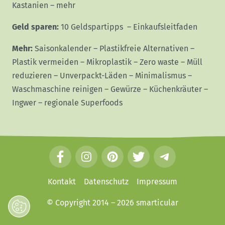
Kastanien
–
mehr
Geld sparen:
10 Geldspartipps
–
Einkaufsleitfaden
Mehr:
Saisonkalender
–
Plastikfreie Alternativen
–
Plastik vermeiden
–
Mikroplastik
–
Zero waste
–
Müll
reduzieren
–
Unverpackt-Läden
–
Minimalismus
–
Waschmaschine reinigen
–
Gewürze
–
Küchenkräuter
–
Ingwer
–
regionale Superfoods
F
I
P
T
T
a
n
i
w
e
c
s
n
i
l
Kontakt
Datenschutz
Impressum
e
t
t
t
e
© Copyright 2014 – 2026
smarticular
b
a
e
t
g
o
g
r
e
r