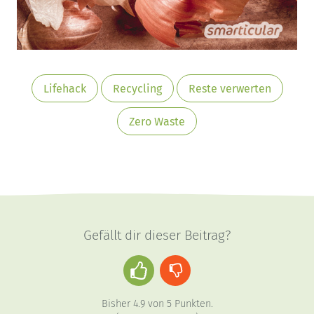
Lifehack
Recycling
Reste verwerten
Zero Waste
Gefällt dir dieser Beitrag?
Daumen
Daumen
hoch
runter
Bisher
4.9
von
5
Punkten.