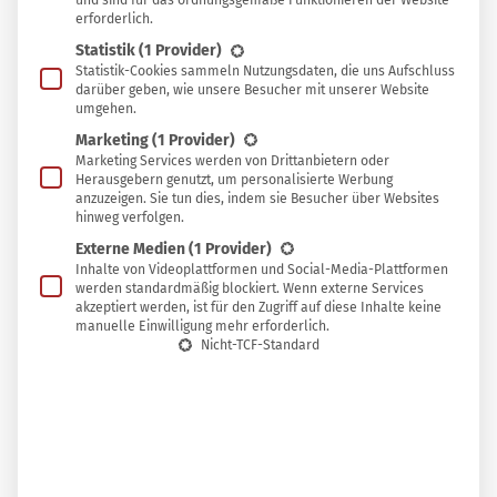
und sind für das ordnungsgemäße Funktionieren der Website
erforderlich.
anderweitig zu verwenden.
Statistik
(1 Provider)
Statistik-Cookies sammeln Nutzungsdaten, die uns Aufschluss
darüber geben, wie unsere Besucher mit unserer Website
umgehen.
Die Schalen sind keineswegs wertlos, sondern
Marketing
(1 Provider)
Untersuchungen zufolge besonders reich an
Marketing Services werden von Drittanbietern oder
Herausgebern genutzt, um personalisierte Werbung
Ballaststoffen, Flavonoiden und probiotisch wirkenden
anzuzeigen. Sie tun dies, indem sie Besucher über Websites
Schwefelverbindungen. Sie können die Darmflora
hinweg verfolgen.
unterstützen, den Blutfluss anregen, Blutgefäße stärken
Externe Medien
(1 Provider)
Inhalte von Videoplattformen und Social-Media-Plattformen
und helfen, gegen Herzkrankheiten, Diabetes und
werden standardmäßig blockiert. Wenn externe Services
Übergewicht vorzubeugen.
akzeptiert werden, ist für den Zugriff auf diese Inhalte keine
manuelle Einwilligung mehr erforderlich.
Nicht-TCF-Standard
In diesem Beitrag zeigen wir dir einige pfiffige Ideen für
deine Zwiebelschalen.
1. Zwiebelschalen mit in die Suppe geben