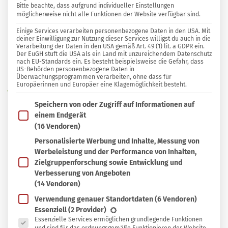
Bitte beachte, dass aufgrund individueller Einstellungen
möglicherweise nicht alle Funktionen der Website verfügbar sind.
3 KOMMENTARE
Einige Services verarbeiten personenbezogene Daten in den USA. Mit
Dubravka
deiner Einwilligung zur Nutzung dieser Services willigst du auch in die
Verarbeitung der Daten in den USA gemäß Art. 49 (1) lit. a GDPR ein.
Der EuGH stuft die USA als ein Land mit unzureichendem Datenschutz
nach EU-Standards ein. Es besteht beispielsweise die Gefahr, dass
In
In Sammlung speichern
US-Behörden personenbezogene Daten in
Sammlung
Überwachungsprogrammen verarbeiten, ohne dass für
Europäerinnen und Europäer eine Klagemöglichkeit besteht.
W
speichern
ie oft schälst und schneidest du Zwiebeln
Im Folgenden findest du eine Liste der Zwecke des IAB T
Speichern von oder Zugriff auf Informationen auf
und wirfst danach die Schalen weg? Ich
einem Endgerät
glaube, das tun die meisten von uns immer.
(16 Vendoren)
Denn kaum jemand weiß, dass die Schalen auf
Personalisierte Werbung und Inhalte, Messung von
Werbeleistung und der Performance von Inhalten,
vielerlei Art wiederverwendet werden können.
Zielgruppenforschung sowie Entwicklung und
Jedes Jahr werden in Europa eine halbe Million
Verbesserung von Angeboten
Tonnen Zwiebelschalen als Abfall entsorgt. Auch
(14 Vendoren)
wenn sie durch Kompost und Bio-Tonne in den
Verwendung genauer Standortdaten
(6 Vendoren)
Es folgt eine Liste der Service-Gruppen, für die eine Ein
Essenziell
(2 Provider)
Wertstoffkreislauf zurückgeführt werden können,
Essenzielle Services ermöglichen grundlegende Funktionen
lohnt es sich, einige Schalen von Bio-Zwiebeln