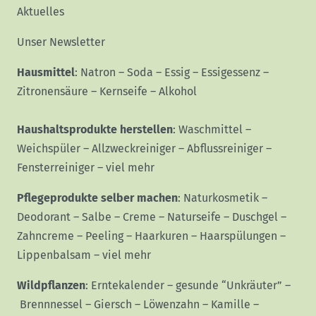
Aktuelles
Unser Newsletter
Hausmittel
:
Natron
–
Soda
–
Essig
–
Essigessenz
–
Zitronensäure
–
Kernseife
–
Alkohol
Haushaltsprodukte herstellen
:
Waschmittel
–
Weichspüler
–
Allzweckreiniger
–
Abflussreiniger
–
Fensterreiniger
–
viel mehr
Pflegeprodukte selber machen
:
Naturkosmetik
–
Deodorant
–
Salbe
–
Creme
–
Naturseife
–
Duschgel
–
Zahncreme
–
Peeling
–
Haarkuren
–
Haarspülungen
–
Lippenbalsam
–
viel mehr
Wildpflanzen
:
Erntekalender
–
gesunde “Unkräuter”
–
Brennnessel
–
Giersch
–
Löwenzahn
–
Kamille
–