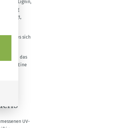
andteil Lignin,
 Witterung
geschädigt,
so dass es sich
lem, wenn das
et wird. Eine
.
achs
emessenen UV-