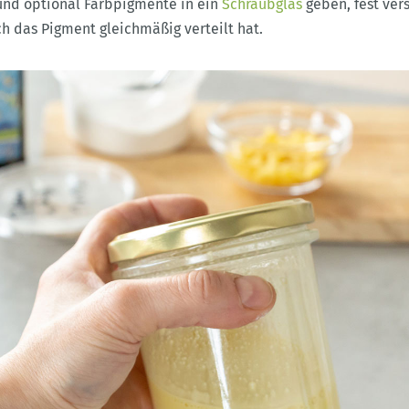
 und optional Farbpigmente in ein
Schraubglas
geben, fest ver
ich das Pigment gleichmäßig verteilt hat.