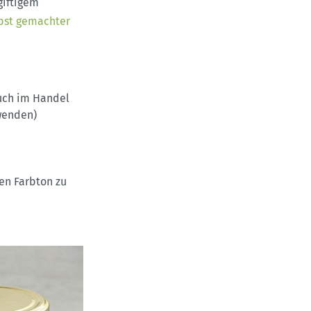
giftigem
bst gemachter
auch im Handel
enden)
en Farbton zu