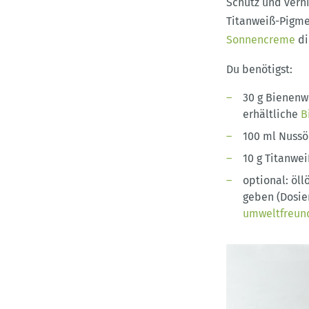
Schutz und verhi
Titanweiß-Pigmen
Sonnencreme
di
Du benötigst:
30 g Bienenw
erhältliche
B
100 ml Nussö
10 g Titanwei
optional: öl
geben (Dosie
umweltfreun