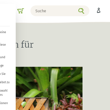
Suche
Shop
nach
deine
rich für
diese
 und
age
 Sie
ebot zu
uswahl
es
tionen