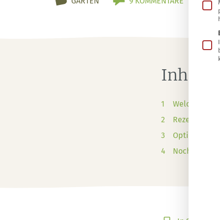
GARTEN
9 KOMMENTARE
Inhalts
Welcher Holz
Rezept für n
Optionale Vo
Noch mehr nü
In