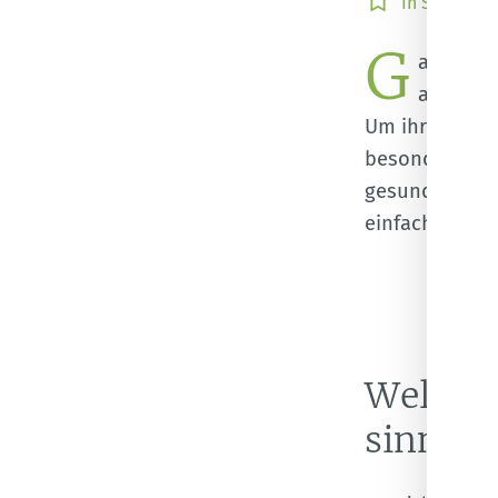
In Sammlun
Sammlung
G
speichern
artenmö
ausgeset
Um ihre Schön
besonders ges
gesundheits-
einfach selbe
Welcher
sinnvol