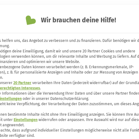
Themen
Unsere Bücher
Forum
Wir brauchen deine Hilfe!
 helfen uns, das Angebot zu verbessern und zu finanzieren. Dafür benötigen wir 
mung.
ötigen deine Einwilligung, damit wir und unsere 20 Partner Cookies und andere
hutz für Gartenmöbel: Anst
logien verwenden können, um dir relevante Inhalte und Werbung zu liefern. Auf 
finanzieren und optimieren wir unsere Website.
en
enbezogene Daten können verarbeitet werden (z. B. Erkennungsmerkmale, IP-
n), z. B. für personalisierte Anzeigen und Inhalte oder zur Messung von Anzeigen
n.
 unserer
20 Partner
verarbeiten Ihre Daten (jederzeit widerrufbar) auf der Grundl
erechtigten Interesses
.
e Informationen über die Verwendung Ihrer Daten und über unsere Partner finden
instellungen
oder in unserer Datenschutzerklärung.
teht keine Verpflichtung, der Verarbeitung der Daten zuzustimmen, um dieses Ang
nen bestimmte Inhalte nicht ohne Ihre Einwilligung anzeigen. Sie können Ihre A
it unter
Einstellungen
widerrufen oder anpassen. Ihre Auswahl wird nur auf dies
t angewendet.
eachte, dass aufgrund individueller Einstellungen möglicherweise nicht alle Funk
site verfügbar sind.