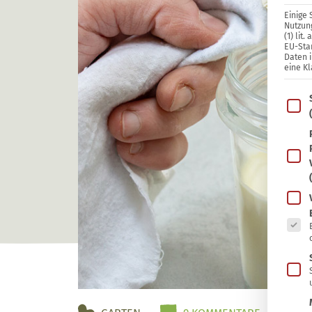
Einige 
Nutzung
(1) lit
EU-Sta
Daten 
eine Kl
Im Fo
Es fo