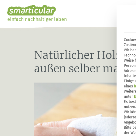
einfach nachhaltiger leben
Cookies
Zustim
Wir ben
Natürlicher Holzsc
Techno
Weise 
außen selber mach
Person
Adresse
Inhalte
Einige
eines
b
Weiter
unter
E
Es bes
nutzen.
Wir kön
jederze
Angebo
Bitte b
der Web