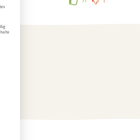
71
1
tes
ßig
nhalte