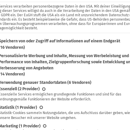
Services verarbeiten personenbezogene Daten in den USA. Mit deiner Einwilligung
 dieser Services willigst du auch in die Verarbeitung der Daten in den USA gemäß
. a GDPR ein. Der EuGH stuft die USA als ein Land mit unzureichendem Datenschutz
ndards ein. Es besteht beispielsweise die Gefahr, dass US-Behörden personenb
in Überwachungsprogrammen verarbeiten, ohne dass für Europäerinnen und Eu
agemöglichkeit besteht.
lgenden findest du eine Liste der Zwecke des IAB Transparenc
Speichern von oder Zugriff auf Informationen auf einem Endgerät
(16 Vendoren)
Personalisierte Werbung und Inhalte, Messung von Werbeleistung und
Performance von Inhalten, Zielgruppenforschung sowie Entwicklung u
Verbesserung von Angeboten
(14 Vendoren)
Verwendung genauer Standortdaten
(6 Vendoren)
lgt eine Liste der Service-Gruppen, für die eine Einwilligung 
Essenziell
(2 Provider)
Essenzielle Services ermöglichen grundlegende Funktionen und sind für das
ordnungsgemäße Funktionieren der Website erforderlich.
Statistik
(1 Provider)
Statistik-Cookies sammeln Nutzungsdaten, die uns Aufschluss darüber geben, wie
unsere Besucher mit unserer Website umgehen.
Marketing
(1 Provider)