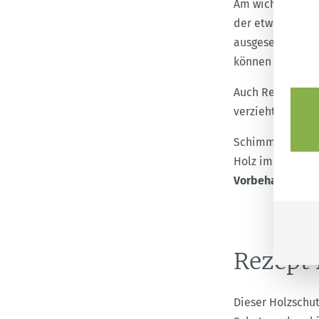
Am wichtigsten i
der etwa ein Dri
ausgesetzt ist, 
können Feuchtigk
Auch Regen und 
verzieht. Ein
Sch
Schimmelpilze u
Holz im Außenber
Vorbehandlung g
Rezept 
Dieser Holzschut