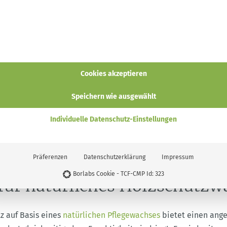
st der
UV-Schutz
, denn UV-Licht zerstört den braunen Holzbest
ttel der Holzsubstanz ausmacht. Daher vergraut Holz, das der
und wird mit der Zeit brüchig. Ist das Holz durch UV-Licht erst 
eit und Schädlinge noch leichter eindringen.
Bodenfeuchtigkeit schaden dem Holz und lassen es arbeiten, 
Cookies akzeptieren
utz gegen Feuchtigkeit
ist daher ebenfalls wichtig.
Speichern wie ausgewählt
nd Insekten zerstören die Holzstruktur nach und nach, vor al
eich immer wieder feucht wird, sodass die Stabilität gefährd
Individuelle Datenschutz-Einstellungen
egen Pilz- und Schädlingsbefall
ist deshalb empfehlenswert
Präferenzen
Datenschutzerklärung
Impressum
Borlabs Cookie - TCF-CMP Id: 323
für natürliches Holzschutzw
z auf Basis eines
natürlichen Pflegewachses
bietet einen ang