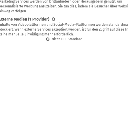
Annette Frenzel
Marketing Services werden von Drittanbietern oder Herausgebern genutzt, um
personalisierte Werbung anzuzeigen. Sie tun dies, indem sie Besucher über Websi
hinweg verfolgen.
Externe Medien
(1 Provider)
Inhalte von Videoplattformen und Social-Media-Plattformen werden standardmä
blockiert. Wenn externe Services akzeptiert werden, ist für den Zugriff auf diese I
keine manuelle Einwilligung mehr erforderlich.
Nicht-TCF-Standard
verzeichnis
schutz ist für Gartenmöbel sinnvoll?
atürliches Holzschutzwachs
rbehandlung gegen Pilze und Holzschädlinge
tzliche Tipps