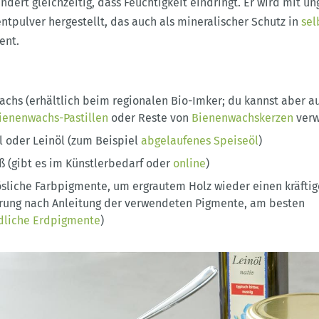
ndert gleichzeitig, dass Feuchtigkeit eindringt. Er wird mit un
tpulver hergestellt, das auch als mineralischer Schutz in
sel
ent.
achs (erhältlich beim regionalen Bio-Imker; du kannst aber 
ienenwachs-Pastillen
oder Reste von
Bienenwachskerzen
verw
l oder Leinöl (zum Beispiel
abgelaufenes Speiseöl
)
ß (gibt es im Künstlerbedarf oder
online
)
lösliche Farbpigmente, um ergrautem Holz wieder einen kräftig
rung nach Anleitung der verwendeten Pigmente, am besten
dliche Erdpigmente
)