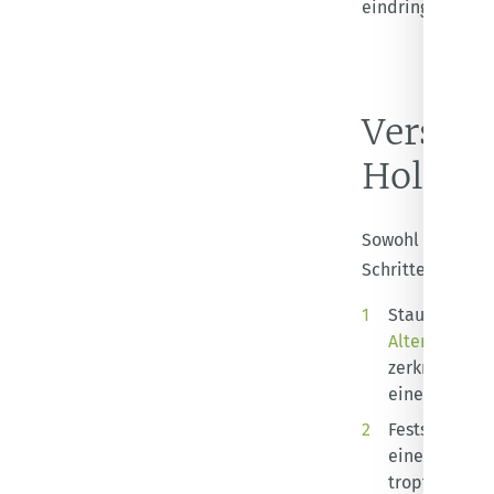
eindringen.
Versieg
Holzböd
Sowohl versiege
Schritten sauber
Staub und lo
Alternative)
e
zerkratzen k
einer speziel
Festsitzende
einen Boden
tropfnass wi