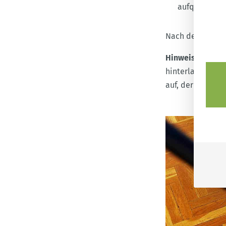
aufquellen l
Nach der Reinig
Hinweis:
Verwend
hinterlassen sie
auf, der das Hol