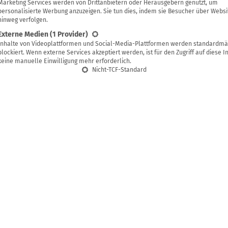
Gloria
Marketing Services werden von Drittanbietern oder Herausgebern genutzt, um
personalisierte Werbung anzuzeigen. Sie tun dies, indem sie Besucher über Websi
hinweg verfolgen.
Externe Medien
(1 Provider)
Inhalte von Videoplattformen und Social-Media-Plattformen werden standardmä
g speichern
blockiert. Wenn externe Services akzeptiert werden, ist für den Zugriff auf diese I
keine manuelle Einwilligung mehr erforderlich.
Nicht-TCF-Standard
 richtigen Pflege überdauern Echtholzböden mehrere 
rten jeden Raum auf. Die Oberfläche der Holzfußböde
ällig für Kratzer und verträgt keine scharfen Reinigung
nicht nötig, denn das natürliche Material braucht nic
atürliche Pflege mit einfachen Hausmitteln.
 und hartnäckigen Schmutz vom Boden entfernen möchtest, 
b er versiegelt oder geölt bzw. gewachst ist. Das geht ganz ei
asser auf den Boden träufelst und schaust, ob sie beginnen e
 Baumwolltuch die Tropfen aufnehmen, bevor sie komplett in