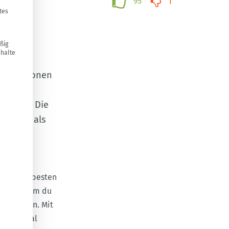
95
1
tes
ßig
nhalte
Generationen
n ist
smittel. Die
ht mehr als
finde am besten
nfach, indem du
inzuziehen. Mit
s Material