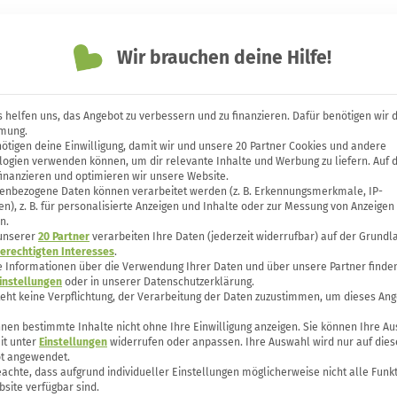
Themen
Unsere Bücher
Forum
Wir brauchen deine Hilfe!
 helfen uns, das Angebot zu verbessern und zu finanzieren. Dafür benötigen wir 
mung.
ötigen deine Einwilligung, damit wir und unsere 20 Partner Cookies und andere
tt richtig reinigen mit
logien verwenden können, um dir relevante Inhalte und Werbung zu liefern. Auf 
finanzieren und optimieren wir unsere Website.
enbezogene Daten können verarbeitet werden (z. B. Erkennungsmerkmale, IP-
n), z. B. für personalisierte Anzeigen und Inhalte oder zur Messung von Anzeigen
n.
 unserer
20 Partner
verarbeiten Ihre Daten (jederzeit widerrufbar) auf der Grundl
erechtigten Interesses
.
e Informationen über die Verwendung Ihrer Daten und über unsere Partner finden
instellungen
oder in unserer Datenschutzerklärung.
teht keine Verpflichtung, der Verarbeitung der Daten zuzustimmen, um dieses Ang
nen bestimmte Inhalte nicht ohne Ihre Einwilligung anzeigen. Sie können Ihre A
it unter
Einstellungen
widerrufen oder anpassen. Ihre Auswahl wird nur auf dies
t angewendet.
eachte, dass aufgrund individueller Einstellungen möglicherweise nicht alle Funk
site verfügbar sind.