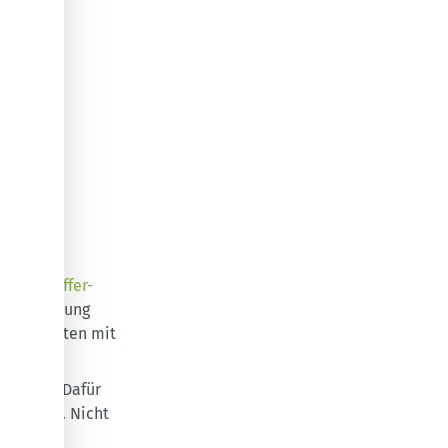
 simplen
ug (Swiffer-
 Versiegelung
n am besten mit
ischen. Dafür
 wischen. Nicht
enbelag