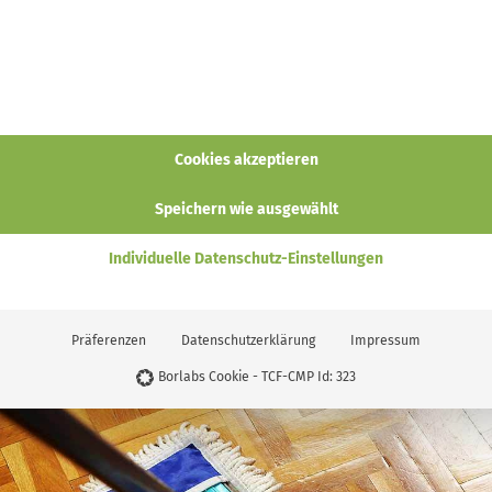
assen könnte.
ung den Raum gut durchlüften, damit der Holzboden richtig tr
e keine Bodenwischer mit Mikrofasertüchern. Auf versiegel
 Kratzer, auf geölten und gewachsten Böden nimmt ihre Struktu
Cookies akzeptieren
z vor Feuchtigkeit und Beschädigungen schützt.
Speichern wie ausgewählt
Individuelle Datenschutz-Einstellungen
Präferenzen
Datenschutzerklärung
Impressum
Borlabs Cookie - TCF-CMP Id: 323