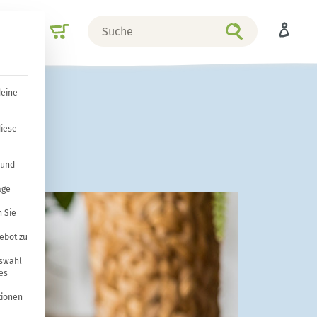
Suche
Shop
nach
deine
diese
 und
age
 Sie
ebot zu
uswahl
es
tionen