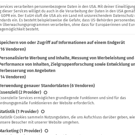
Services verarbeiten personenbezogene Daten in den USA. Mit deiner Einwilligung
 dieser Services willigst du auch in die Verarbeitung der Daten in den USA gemäß
. a GDPR ein. Der EuGH stuft die USA als ein Land mit unzureichendem Datenschutz
ndards ein. Es besteht beispielsweise die Gefahr, dass US-Behörden personenb
in Überwachungsprogrammen verarbeiten, ohne dass für Europäerinnen und Eu
agemöglichkeit besteht.
lgenden findest du eine Liste der Zwecke des IAB Transparenc
Speichern von oder Zugriff auf Informationen auf einem Endgerät
(16 Vendoren)
Personalisierte Werbung und Inhalte, Messung von Werbeleistung und
Performance von Inhalten, Zielgruppenforschung sowie Entwicklung u
Verbesserung von Angeboten
(14 Vendoren)
Verwendung genauer Standortdaten
(6 Vendoren)
lgt eine Liste der Service-Gruppen, für die eine Einwilligung 
Essenziell
(2 Provider)
Essenzielle Services ermöglichen grundlegende Funktionen und sind für das
ordnungsgemäße Funktionieren der Website erforderlich.
Statistik
(1 Provider)
Statistik-Cookies sammeln Nutzungsdaten, die uns Aufschluss darüber geben, wie
unsere Besucher mit unserer Website umgehen.
Marketing
(1 Provider)