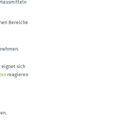
 Hausmitteln
enen Bereiche
zunehmen.
 eignet sich
zes
reagieren
en.