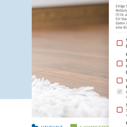
Einige 
Nutzung
(1) lit
EU-Sta
Daten 
eine Kl
Im Fo
Es fo