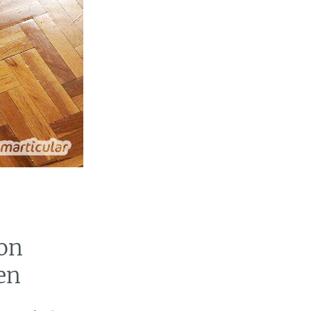
on
en