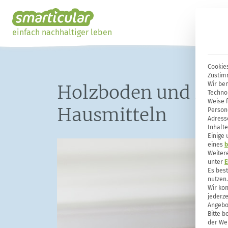
einfach nachhaltiger leben
Cookies
Zustim
Wir ben
Holzboden und Parke
Techno
Weise 
Hausmitteln
Person
Adresse
Inhalte
Einige
eines
b
Weiter
unter
E
Es bes
nutzen.
Wir kön
jederze
Angebo
Bitte b
der Web