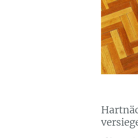
Hartnä
versieg