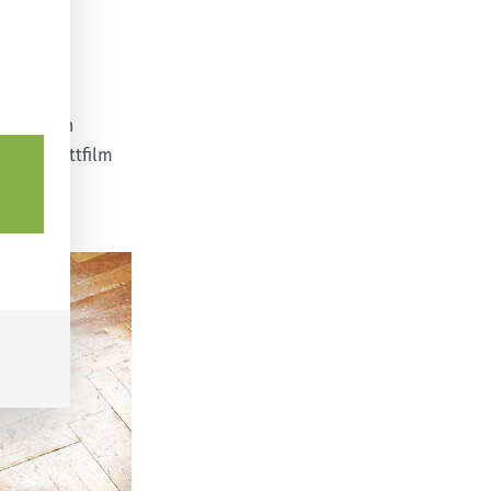
ocknet.
tem Boden
r den Fettfilm