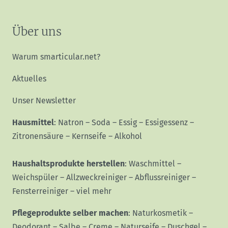
Über uns
Warum smarticular.net?
Aktuelles
Unser Newsletter
Hausmittel
:
Natron
–
Soda
–
Essig
–
Essigessenz
–
Zitronensäure
–
Kernseife
–
Alkohol
Haushaltsprodukte herstellen
:
Waschmittel
–
Weichspüler
–
Allzweckreiniger
–
Abflussreiniger
–
Fensterreiniger
–
viel mehr
Pflegeprodukte selber machen
:
Naturkosmetik
–
Deodorant
–
Salbe
–
Creme
–
Naturseife
–
Duschgel
–