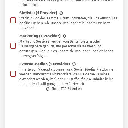
V
und sind für das ordnungsgemäße Funktionieren der Website
erforderlich.
Studentenblume genannt, als beliebte
Statistik
(1 Provider)
Zierpflanze. Was viele nicht wissen: Die zart bis
Statistik-Cookies sammeln Nutzungsdaten, die uns Aufschluss
darüber geben, wie unsere Besucher mit unserer Website
üppig blühenden Gewächse können Einiges
umgehen.
mehr, als nur dekorativ zu sein. Warum Tagetes in
Marketing
(1 Provider)
keinem Nutzgarten fehlen sollten und wie du ihr
Marketing Services werden von Drittanbietern oder
Herausgebern genutzt, um personalisierte Werbung
ganzes Potenzial ausschöpfst, erfährst du in
anzuzeigen. Sie tun dies, indem sie Besucher über Websites
hinweg verfolgen.
diesem Beitrag.
Externe Medien
(1 Provider)
Inhalte von Videoplattformen und Social-Media-Plattformen
werden standardmäßig blockiert. Wenn externe Services
akzeptiert werden, ist für den Zugriff auf diese Inhalte keine
manuelle Einwilligung mehr erforderlich.
Nicht-TCF-Standard
Tagetes als Gartenhelfer
Tagetes findet man häufig in Blumenkästen und -beeten.
Als Teil einer effektiven
Mischkultur
empfiehlt es sich,
ihnen auch ein Plätzchen im Gemüsebeet zu geben. Denn