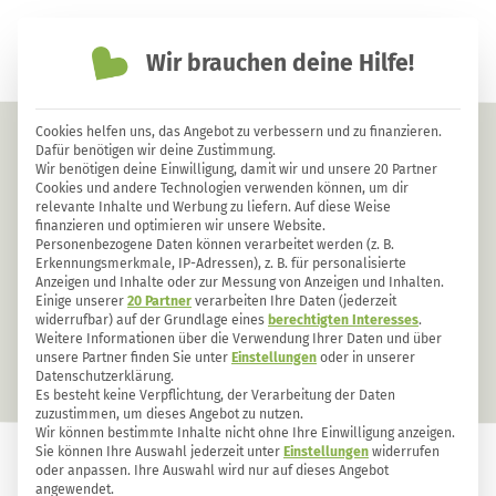
Wir brauchen deine Hilfe!
einfach nachhaltiger leben
Cookies helfen uns, das Angebot zu verbessern und zu finanzieren.
Tagetes: Gartenhelfer und
Dafür benötigen wir deine Zustimmung.
Wir benötigen deine Einwilligung, damit wir und unsere 20 Partner
aromatische Küchenzutat in einem
Cookies und andere Technologien verwenden können, um dir
relevante Inhalte und Werbung zu liefern. Auf diese Weise
finanzieren und optimieren wir unsere Website.
Personenbezogene Daten können verarbeitet werden (z. B.
Erkennungsmerkmale, IP-Adressen), z. B. für personalisierte
Anzeigen und Inhalte oder zur Messung von Anzeigen und Inhalten.
Einige unserer
20 Partner
verarbeiten Ihre Daten (jederzeit
widerrufbar) auf der Grundlage eines
berechtigten Interesses
.
Weitere Informationen über die Verwendung Ihrer Daten und über
unsere Partner finden Sie unter
Einstellungen
oder in unserer
Datenschutzerklärung.
Es besteht keine Verpflichtung, der Verarbeitung der Daten
zuzustimmen, um dieses Angebot zu nutzen.
Wir können bestimmte Inhalte nicht ohne Ihre Einwilligung anzeigen.
Sie können Ihre Auswahl jederzeit unter
Einstellungen
widerrufen
oder anpassen. Ihre Auswahl wird nur auf dieses Angebot
GARTEN
17
0
angewendet.