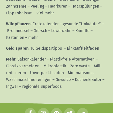
Zahncreme
–
Peeling
–
Haarkuren
–
Haarspülungen
–
Lippenbalsam
–
viel mehr
Wildpflanzen
:
Erntekalender
–
gesunde “Unkräuter”
–
Brennnessel
–
Giersch
–
Löwenzahn
–
Kamille
–
Kastanien
–
mehr
Geld sparen:
10 Geldspartipps
–
Einkaufsleitfaden
Mehr:
Saisonkalender
–
Plastikfreie Alternativen
–
Plastik vermeiden
–
Mikroplastik
–
Zero waste
–
Müll
reduzieren
–
Unverpackt-Läden
–
Minimalismus
–
Waschmaschine reinigen
–
Gewürze
–
Küchenkräuter
–
Ingwer
–
regionale Superfoods
F
I
P
T
T