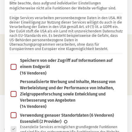
Bitte beachte, dass aufgrund individueller Einstellungen
möglicherweise nicht alle Funktionen der Website verfügbar sind.
3 KOMMENTARE
Einige Services verarbeiten personenbezogene Daten in den USA. Mit
Sylvia Jahns
deiner Einwilligung zur Nutzung dieser Services willigst du auch in die
Verarbeitung der Daten in den USA gemäß Art. 49 (1) lit. a GDPR ein.
Der EuGH stuft die USA als ein Land mit unzureichendem Datenschutz
nach EU-Standards ein. Es besteht beispielsweise die Gefahr, dass
US-Behörden personenbezogene Daten in
Überwachungsprogrammen verarbeiten, ohne dass für
Europäerinnen und Europäer eine Klagemöglichkeit besteht.
Inhaltsverzeichnis
Im Folgenden findest du eine Liste der Zwecke des IAB T
Speichern von oder Zugriff auf Informationen auf
Tagetes als Gartenhelfer
einem Endgerät
(16 Vendoren)
Tagetes als Küchenzutat
Personalisierte Werbung und Inhalte, Messung von
Werbeleistung und der Performance von Inhalten,
Zielgruppenforschung sowie Entwicklung und
Verbesserung von Angeboten
(14 Vendoren)
In
Verwendung genauer Standortdaten
(6 Vendoren)
In Sammlung speichern
Es folgt eine Liste der Service-Gruppen, für die eine Ein
Sammlung
Essenziell
(2 Provider)
Essenzielle Services ermöglichen grundlegende Funktionen
speichern
ielleicht kennst du Tagetes, auch