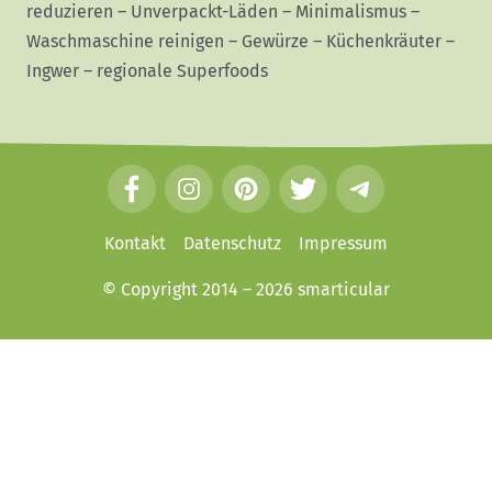
reduzieren
–
Unverpackt-Läden
–
Minimalismus
–
Waschmaschine reinigen
–
Gewürze
–
Küchenkräuter
–
Ingwer
–
regionale Superfoods
F
I
P
T
T
a
n
i
w
e
c
s
n
i
l
Kontakt
Datenschutz
Impressum
e
t
t
t
e
© Copyright 2014 – 2026
smarticular
b
a
e
t
g
o
g
r
e
r
o
r
e
r
a
k
a
s
m
m
t