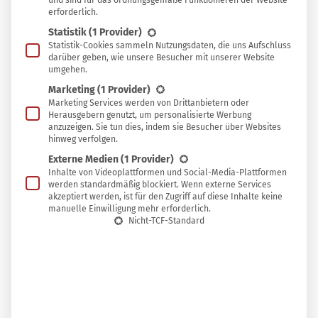
und sind für das ordnungsgemäße Funktionieren der Website
erforderlich.
Zusätzlich kannst du
Sprossen ziehen
,
Statistik
(1 Provider)
Wildkräuter sammeln
oder im Herbst geerntetes
Statistik-Cookies sammeln Nutzungsdaten, die uns Aufschluss
darüber geben, wie unsere Besucher mit unserer Website
Gemüse selbst haltbar machen, zum Beispiel
umgehen.
durch
Fermentation
.
Marketing
(1 Provider)
Marketing Services werden von Drittanbietern oder
Herausgebern genutzt, um personalisierte Werbung
anzuzeigen. Sie tun dies, indem sie Besucher über Websites
Doch was ist, wenn du neben Kohl und Sprossen doch
hinweg verfolgen.
Externe Medien
(1 Provider)
mal Lust auf eine frische Orange oder eine saftige Ananas
Inhalte von Videoplattformen und Social-Media-Plattformen
hast? Die Supermarktregale sind so voll wie das ganze
werden standardmäßig blockiert. Wenn externe Services
akzeptiert werden, ist für den Zugriff auf diese Inhalte keine
Jahr über. Deutsche Äpfel aus Lagerhaltung liegen noch
manuelle Einwilligung mehr erforderlich.
bis weit in den Frühling hinein direkt neben
Nicht-TCF-Standard
neuseeländischen Exemplaren. Aber welche Variante ist
eigentlich wirklich ökologischer: Eine frische, importierte
Frucht aus wärmeren Ländern, Lagerobst aus der Region
oder vielleicht doch das Tiefkühlobst?