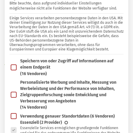
Bitte beachte, dass aufgrund individueller Einstellungen
möglicherweise nicht alle Funktionen der Website verfügbar sind.
4 KOMMENTARE
Einige Services verarbeiten personenbezogene Daten in den USA. Mit
Lisa
deiner Einwilligung zur Nutzung dieser Services willigst du auch in die
Verarbeitung der Daten in den USA gemäß Art. 49 (1) lit. a GDPR ein.
Der EuGH stuft die USA als ein Land mit unzureichendem Datenschutz
nach EU-Standards ein. Es besteht beispielsweise die Gefahr, dass
In
In Sammlung speichern
US-Behörden personenbezogene Daten in
Sammlung
Überwachungsprogrammen verarbeiten, ohne dass für
Europäerinnen und Europäer eine Klagemöglichkeit besteht.
A
speichern
us ökologischer Sicht am sinnvollsten ist es
Im Folgenden findest du eine Liste der Zwecke des IAB T
Speichern von oder Zugriff auf Informationen auf
wohl, auch im Winter auf
regionales und
einem Endgerät
saisonales Obst und Gemüse
vom Freiland
(16 Vendoren)
zurückzugreifen. Kurze Transportwege, ein
Personalisierte Werbung und Inhalte, Messung von
Werbeleistung und der Performance von Inhalten,
geringer Energieeinsatz im Anbau und die
Zielgruppenforschung sowie Entwicklung und
Wertschöpfung regionaler Betriebe sprechen für
Verbesserung von Angeboten
sich. Für eine optimale Versorgung mit Vitaminen
(14 Vendoren)
und anderen Vitalstoffen bieten insbesondere
Verwendung genauer Standortdaten
(6 Vendoren)
Es folgt eine Liste der Service-Gruppen, für die eine Ein
Essenziell
(2 Provider)
regionale und vitaminreiche Kohlsorten eine
Essenzielle Services ermöglichen grundlegende Funktionen
gute Alternative zu importierten Südfrüchten.