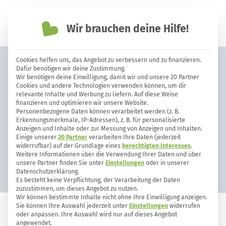
Wir brauchen deine Hilfe!
einfach nachhaltiger leben
Cookies helfen uns, das Angebot zu verbessern und zu finanzieren.
Frischobst im Winter? So kaufst du
Dafür benötigen wir deine Zustimmung.
Wir benötigen deine Einwilligung, damit wir und unsere 20 Partner
Südfrüchte nachhaltig
Cookies und andere Technologien verwenden können, um dir
relevante Inhalte und Werbung zu liefern. Auf diese Weise
finanzieren und optimieren wir unsere Website.
Personenbezogene Daten können verarbeitet werden (z. B.
Erkennungsmerkmale, IP-Adressen), z. B. für personalisierte
Anzeigen und Inhalte oder zur Messung von Anzeigen und Inhalten.
Einige unserer
20 Partner
verarbeiten Ihre Daten (jederzeit
widerrufbar) auf der Grundlage eines
berechtigten Interesses
.
Weitere Informationen über die Verwendung Ihrer Daten und über
unsere Partner finden Sie unter
Einstellungen
oder in unserer
Datenschutzerklärung.
Es besteht keine Verpflichtung, der Verarbeitung der Daten
zuzustimmen, um dieses Angebot zu nutzen.
Wir können bestimmte Inhalte nicht ohne Ihre Einwilligung anzeigen.
Sie können Ihre Auswahl jederzeit unter
Einstellungen
widerrufen
oder anpassen. Ihre Auswahl wird nur auf dieses Angebot
EINKAUFEN
79
4
angewendet.