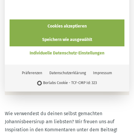
smarticular
Cookies akzeptieren
Speichern wie ausgewählt
Ein Bild sagt mehr als 1000 Worte!
Individuelle Datenschutz-Einstellungen
"Bilderbuch für Erwachsene"
Mehr Details zum Buch
Präferenzen
Datenschutzerklärung
Impressum
Erhältlich im Buchhandel und bei:
smarticular Shop
Borlabs Cookie - TCF-CMP Id: 323
Amazon
ecolibri
Thalia*
Wie verwendest du deinen selbst gemachten
Johannisbeersirup am liebsten? Wir freuen uns auf
Inspiration in den Kommentaren unter dem Beitrag!