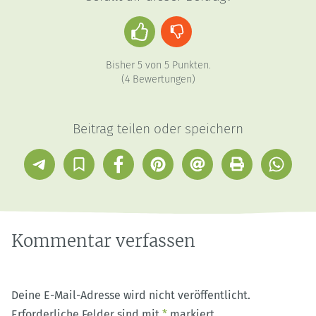
Daumen
Daumen
hoch
runter
Bisher
5
von
5
Punkten.
(
4
Bewertungen)
Beitrag teilen oder speichern
Telegram
In
Facebook
Pinterest
E-
Drucken
Whatsap
Sammlung
Mail
speichern
Kommentar verfassen
Deine E-Mail-Adresse wird nicht veröffentlicht.
Erforderliche Felder sind mit
*
markiert