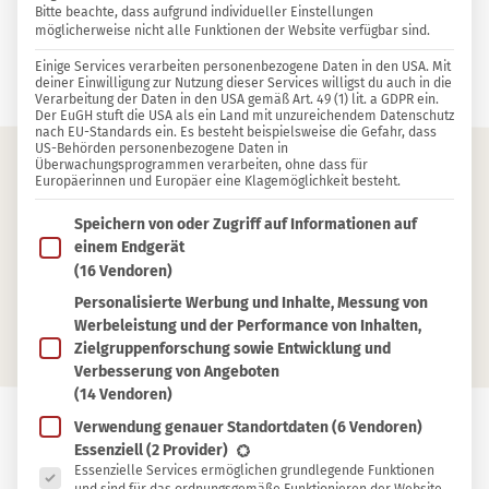
Bitte beachte, dass aufgrund individueller Einstellungen
möglicherweise nicht alle Funktionen der Website verfügbar sind.
0 KOMMENTARE
Einige Services verarbeiten personenbezogene Daten in den USA. Mit
Linda Frech
deiner Einwilligung zur Nutzung dieser Services willigst du auch in die
Verarbeitung der Daten in den USA gemäß Art. 49 (1) lit. a GDPR ein.
Der EuGH stuft die USA als ein Land mit unzureichendem Datenschutz
nach EU-Standards ein. Es besteht beispielsweise die Gefahr, dass
US-Behörden personenbezogene Daten in
Überwachungsprogrammen verarbeiten, ohne dass für
Europäerinnen und Europäer eine Klagemöglichkeit besteht.
Inhaltsverzeichnis
Im Folgenden findest du eine Liste der Zwecke des IAB T
Speichern von oder Zugriff auf Informationen auf
Rezept für Johannisbeersirup
einem Endgerät
(16 Vendoren)
Welche Sorten eignen sich am besten?
Personalisierte Werbung und Inhalte, Messung von
Haltbarkeit und Rezeptideen
Werbeleistung und der Performance von Inhalten,
Zielgruppenforschung sowie Entwicklung und
Verbesserung von Angeboten
(14 Vendoren)
Verwendung genauer Standortdaten
(6 Vendoren)
Es folgt eine Liste der Service-Gruppen, für die eine Ein
Essenziell
(2 Provider)
In
In Sammlung speichern
Essenzielle Services ermöglichen grundlegende Funktionen
Sammlung