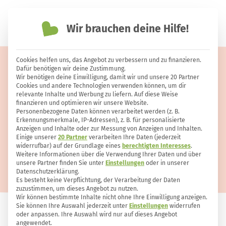
Wir brauchen deine Hilfe!
einfach nachhaltiger leben
Cookies helfen uns, das Angebot zu verbessern und zu finanzieren.
Johannisbeersirup selber machen
Dafür benötigen wir deine Zustimmung.
Wir benötigen deine Einwilligung, damit wir und unsere 20 Partner
– einfach und lange haltbar
Cookies und andere Technologien verwenden können, um dir
relevante Inhalte und Werbung zu liefern. Auf diese Weise
finanzieren und optimieren wir unsere Website.
Personenbezogene Daten können verarbeitet werden (z. B.
Erkennungsmerkmale, IP-Adressen), z. B. für personalisierte
Anzeigen und Inhalte oder zur Messung von Anzeigen und Inhalten.
Einige unserer
20 Partner
verarbeiten Ihre Daten (jederzeit
widerrufbar) auf der Grundlage eines
berechtigten Interesses
.
Weitere Informationen über die Verwendung Ihrer Daten und über
unsere Partner finden Sie unter
Einstellungen
oder in unserer
Datenschutzerklärung.
Es besteht keine Verpflichtung, der Verarbeitung der Daten
zuzustimmen, um dieses Angebot zu nutzen.
Wir können bestimmte Inhalte nicht ohne Ihre Einwilligung anzeigen.
Sie können Ihre Auswahl jederzeit unter
Einstellungen
widerrufen
oder anpassen. Ihre Auswahl wird nur auf dieses Angebot
HALTBAR MACHEN
4
0
angewendet.