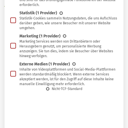
und sind für das ordnungsgemäße Funktionieren der Website
W
erforderlich.
speichern
enn im Hochsommer die Beerensträucher
Statistik
(1 Provider)
voll hängen, stellt sich die Frage: Wohin
Statistik-Cookies sammeln Nutzungsdaten, die uns Aufschluss
darüber geben, wie unsere Besucher mit unserer Website
mit der üppigen Ernte? Neben den Klassikern wie
umgehen.
Marmelade oder Obstkuchen solltest du es nicht
Marketing
(1 Provider)
versäumen, einen
Johannisbeersirup selber zu
Marketing Services werden von Drittanbietern oder
Herausgebern genutzt, um personalisierte Werbung
machen
!
anzuzeigen. Sie tun dies, indem sie Besucher über Websites
hinweg verfolgen.
Externe Medien
(1 Provider)
Inhalte von Videoplattformen und Social-Media-Plattformen
Ein hausgemachter Sirup kommt ganz ohne Zusätze aus
werden standardmäßig blockiert. Wenn externe Services
akzeptiert werden, ist für den Zugriff auf diese Inhalte keine
und schmeckt intensiv nach Frucht. Ob als erfrischende
manuelle Einwilligung mehr erforderlich.
Schorle an heißen Tagen, als Topping für Desserts oder
Nicht-TCF-Standard
als Basis für sommerliche Cocktails – mit diesem
einfachen Rezept kannst du das süß-saure Aroma noch
viele Wochen genießen.