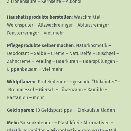
Zitronensäure
–
Kernseife
–
Alkohol
Haushaltsprodukte herstellen
:
Waschmittel
–
Weichspüler
–
Allzweckreiniger
–
Abflussreiniger
–
Fensterreiniger
–
viel mehr
Pflegeprodukte selber machen
:
Naturkosmetik
–
Deodorant
–
Salbe
–
Creme
–
Naturseife
–
Duschgel
–
Zahncreme
–
Peeling
–
Haarkuren
–
Haarspülungen
–
Lippenbalsam
–
viel mehr
Wildpflanzen
:
Erntekalender
–
gesunde “Unkräuter”
–
Brennnessel
–
Giersch
–
Löwenzahn
–
Kamille
–
Kastanien
–
mehr
Geld sparen:
10 Geldspartipps
–
Einkaufsleitfaden
Mehr:
Saisonkalender
–
Plastikfreie Alternativen
–
Plastik vermeiden
–
Mikroplastik
–
Zero waste
–
Müll