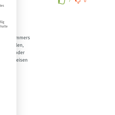
7
0
tes
ßig
nhalte
k des Sommers
 herstellen,
esserts oder
ielen Speisen
sität des