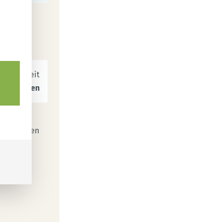
Gesamtzeit
40
Minuten
enge an
 nur echten