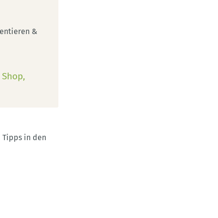
entieren &
r Shop
 Tipps in den