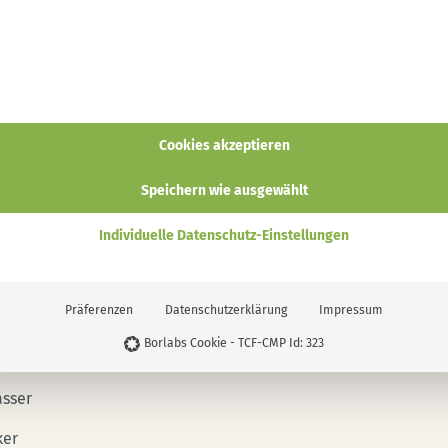
delsirup selber machen
t:
Einfach
Cookies akzeptieren
Kalorien
en
60
kcal
Speichern wie ausgewählt
Individuelle Datenschutz-Einstellungen
gen Zutaten gelingt dein hausgemachter Lavendelsirup. Die M
nst du je nach gewünschter Intensität anpassen. Achte darauf
vandula officinalis
) zu verwenden.
Präferenzen
Datenschutzerklärung
Impressum
n
Borlabs Cookie - TCF-CMP Id: 323
sser
ker