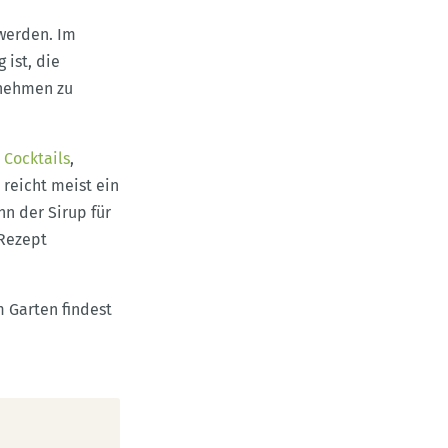
 werden. Im
 ist, die
tnehmen zu
r
Cocktails
,
reicht meist ein
nn der Sirup für
 Rezept
 Garten findest