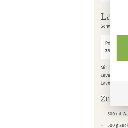
Laven
Schwierigkei
Portionen
35
Portion
Mit nur weni
Lavendel kan
Lavendel (
La
Zutate
500 ml Wa
500 g Zuc