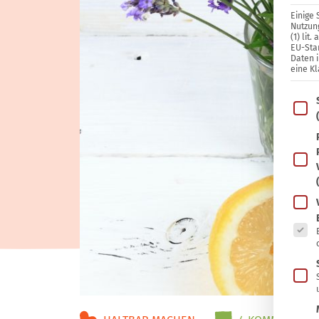
Einige 
Nutzung
(1) lit
EU-Sta
Daten 
eine Kl
Im Fo
Es fo