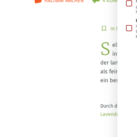
HALTBAR MACHEN
4 KOMMENTARE
In
In Sammlun
Sammlung
S
speichern
elbstgem
ins Glas.
der lange halt
als feine Note
ein besondere
Durch die eigene
Lavendels
ganz 