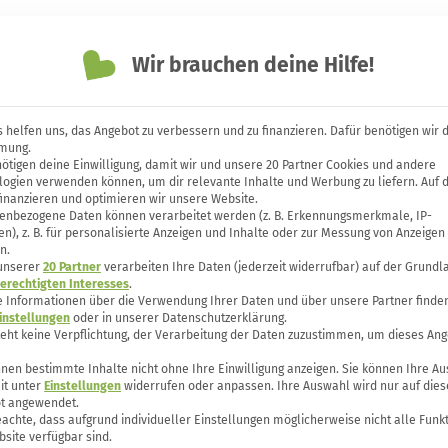
Themen
Unsere Bücher
Forum
Wir brauchen deine Hilfe!
 helfen uns, das Angebot zu verbessern und zu finanzieren. Dafür benötigen wir 
mung.
ötigen deine Einwilligung, damit wir und unsere 20 Partner Cookies und andere
er machen für besondere
logien verwenden können, um dir relevante Inhalte und Werbung zu liefern. Auf 
finanzieren und optimieren wir unsere Website.
enbezogene Daten können verarbeitet werden (z. B. Erkennungsmerkmale, IP-
n), z. B. für personalisierte Anzeigen und Inhalte oder zur Messung von Anzeigen
n.
 unserer
20 Partner
verarbeiten Ihre Daten (jederzeit widerrufbar) auf der Grundl
erechtigten Interesses
.
e Informationen über die Verwendung Ihrer Daten und über unsere Partner finden
instellungen
oder in unserer Datenschutzerklärung.
teht keine Verpflichtung, der Verarbeitung der Daten zuzustimmen, um dieses Ang
nen bestimmte Inhalte nicht ohne Ihre Einwilligung anzeigen. Sie können Ihre A
it unter
Einstellungen
widerrufen oder anpassen. Ihre Auswahl wird nur auf dies
t angewendet.
eachte, dass aufgrund individueller Einstellungen möglicherweise nicht alle Funk
site verfügbar sind.