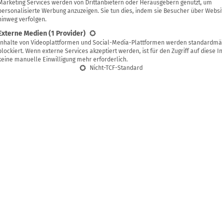
Franzi Knecht
Marketing Services werden von Drittanbietern oder Herausgebern genutzt, um
personalisierte Werbung anzuzeigen. Sie tun dies, indem sie Besucher über Websi
hinweg verfolgen.
Externe Medien
(1 Provider)
Inhalte von Videoplattformen und Social-Media-Plattformen werden standardmä
g speichern
blockiert. Wenn externe Services akzeptiert werden, ist für den Zugriff auf diese I
keine manuelle Einwilligung mehr erforderlich.
Nicht-TCF-Standard
achter Lavendelsirup bringt den Duft und Geschmac
 Mit wenigen Zutaten lässt sich ein aromatischer Sirup
bar und vielseitig verwendbar ist. Ob in Getränken, D
 in herzhaften Gerichten, der Lavendelsirup verleiht v
s Aroma.
 Herstellung weiß man genau, was drin ist, und kann die Inten
nach Geschmack steuern.