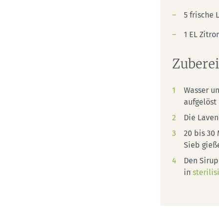
5 frische
1 EL Zitro
Zubere
Wasser un
aufgelöst
Die Laven
20 bis 30
Sieb gieß
Den Sirup
in
sterili