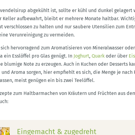
ndelsirup abgekühlt ist, sollte er kühl und dunkel gelagert
 Keller aufbewahrt, bleibt er mehrere Monate haltbar. Wichtig
gut verschlossen zu halten und nur saubere Utensilien zum En
ine Verunreinigung zu vermeiden.
t sich hervorragend zum Aromatisieren von Mineralwasser ode
 ein Esslöffel pro Glas genügt. In
Joghurt
,
Quark
oder über
Eis
ne blumige Note zu erzeugen. Auch in Kuchen oder Desserts ka
 und Aroma sorgen, hier empfiehlt es sich, die Menge je nach
assen, meist genügen ein bis zwei Teelöffel.
ezepte zum Haltbarmachen von Kräutern und Früchten aus dem
uch:
Eingemacht & zugedreht