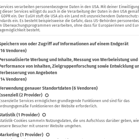
Services verarbeiten personenbezogene Daten in den USA. Mit deiner Einwilligung
 dieser Services willigst du auch in die Verarbeitung der Daten in den USA gemäß
. a GDPR ein. Der EuGH stuft die USA als ein Land mit unzureichendem Datenschutz
ndards ein. Es besteht beispielsweise die Gefahr, dass US-Behörden personenb
in Überwachungsprogrammen verarbeiten, ohne dass für Europäerinnen und Eu
agemöglichkeit besteht.
lgenden findest du eine Liste der Zwecke des IAB Transparenc
Speichern von oder Zugriff auf Informationen auf einem Endgerät
(16 Vendoren)
Personalisierte Werbung und Inhalte, Messung von Werbeleistung und
Performance von Inhalten, Zielgruppenforschung sowie Entwicklung u
Verbesserung von Angeboten
(14 Vendoren)
Verwendung genauer Standortdaten
(6 Vendoren)
lgt eine Liste der Service-Gruppen, für die eine Einwilligung 
Essenziell
(2 Provider)
Essenzielle Services ermöglichen grundlegende Funktionen und sind für das
ordnungsgemäße Funktionieren der Website erforderlich.
Statistik
(1 Provider)
Statistik-Cookies sammeln Nutzungsdaten, die uns Aufschluss darüber geben, wie
unsere Besucher mit unserer Website umgehen.
Marketing
(1 Provider)