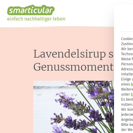
einfach nachhaltiger leben
Cookies
Zustim
Wir ben
Lavendelsirup selb
Techno
Weise 
Genussmomente
Person
Adresse
Inhalte
Einige
eines
b
Weiter
unter
E
Es bes
nutzen.
Wir kön
jederze
Angebo
Bitte b
der Web