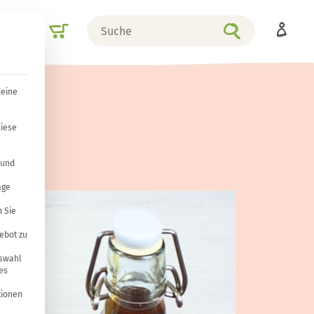
Suche
Shop
nach
deine
diese
 und
age
 Sie
ebot zu
uswahl
es
tionen