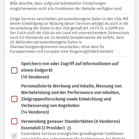
Bitte beachte, dass aufgrund individueller Einstellungen
möglicherweise nicht alle Funktionen der Website verfügbar sind.
0 KOMMENTARE
Einige Services verarbeiten personenbezogene Daten in den USA. Mit
Björn Ohmer
deiner Einwilligung zur Nutzung dieser Services willigst du auch in die
Verarbeitung der Daten in den USA gemäß Art. 49 (1) lit. a GDPR ein.
Der EuGH stuft die USA als ein Land mit unzureichendem Datenschutz
nach EU-Standards ein. Es besteht beispielsweise die Gefahr, dass
In
In Sammlung speichern
US-Behörden personenbezogene Daten in
Sammlung
Überwachungsprogrammen verarbeiten, ohne dass für
Europäerinnen und Europäer eine Klagemöglichkeit besteht.
W
speichern
enn du am Sonntagmorgen ein
Im Folgenden findest du eine Liste der Zwecke des IAB T
Speichern von oder Zugriff auf Informationen auf
backfrisches Frühstück genießen
einem Endgerät
möchtest, ist dieses Rezept für aromatische
(16 Vendoren)
Dinkelbrötchen genau das Richtige. Ich beginne
Personalisierte Werbung und Inhalte, Messung von
Werbeleistung und der Performance von Inhalten,
mit der Zubereitung am liebsten am Vortag, denn
Zielgruppenforschung sowie Entwicklung und
dann kann ich mit wenig Hefe arbeiten und
Verbesserung von Angeboten
werde mit besonders aromatischem Gebäck
(14 Vendoren)
belohnt. Wenn es mal schnell gehen soll, kannst
Verwendung genauer Standortdaten
(6 Vendoren)
Es folgt eine Liste der Service-Gruppen, für die eine Ein
Essenziell
(2 Provider)
du aber auch einfach die Hefemenge erhöhen
Essenzielle Services ermöglichen grundlegende Funktionen
und schon nach einer Stunde Gehzeit backen.