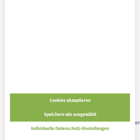
Amazon
Kindle
ecolibri
Tolino
Thalia*
Diese Themen könnten dich auch interessieren:
Blitzbrötchen mit Backpulver: Sonntagsbrötchen
ohne lange Vorbereitung
Roggenbrötchen mit Sauerteig einfach selber backen
Süße Milchbrötchen selber machen – klappt auch
vegan
Oil Cleansing Method: Sanfte Hautreinigung mit
Pflanzenölen
Cookies akzeptieren
Speichern wie ausgewählt
Individuelle Datenschutz-Einstellungen