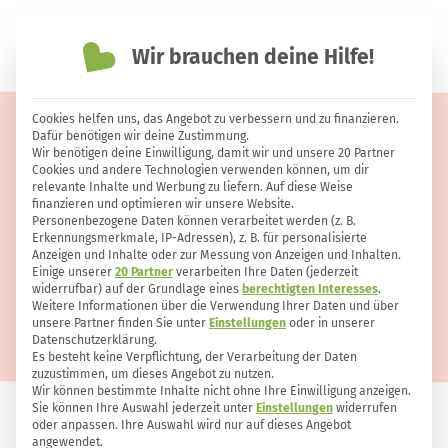
Wir brauchen deine Hilfe!
einfach nachhaltiger leben
Cookies helfen uns, das Angebot zu verbessern und zu finanzieren.
Dinkelbrötchen – einfaches und
Dafür benötigen wir deine Zustimmung.
Wir benötigen deine Einwilligung, damit wir und unsere 20 Partner
gelingsicheres Rezept
Cookies und andere Technologien verwenden können, um dir
relevante Inhalte und Werbung zu liefern. Auf diese Weise
finanzieren und optimieren wir unsere Website.
Personenbezogene Daten können verarbeitet werden (z. B.
Erkennungsmerkmale, IP-Adressen), z. B. für personalisierte
Anzeigen und Inhalte oder zur Messung von Anzeigen und Inhalten.
Einige unserer
20 Partner
verarbeiten Ihre Daten (jederzeit
widerrufbar) auf der Grundlage eines
berechtigten Interesses
.
Weitere Informationen über die Verwendung Ihrer Daten und über
unsere Partner finden Sie unter
Einstellungen
oder in unserer
Datenschutzerklärung.
Es besteht keine Verpflichtung, der Verarbeitung der Daten
zuzustimmen, um dieses Angebot zu nutzen.
Wir können bestimmte Inhalte nicht ohne Ihre Einwilligung anzeigen.
Sie können Ihre Auswahl jederzeit unter
Einstellungen
widerrufen
oder anpassen. Ihre Auswahl wird nur auf dieses Angebot
BACKEN
4
0
angewendet.