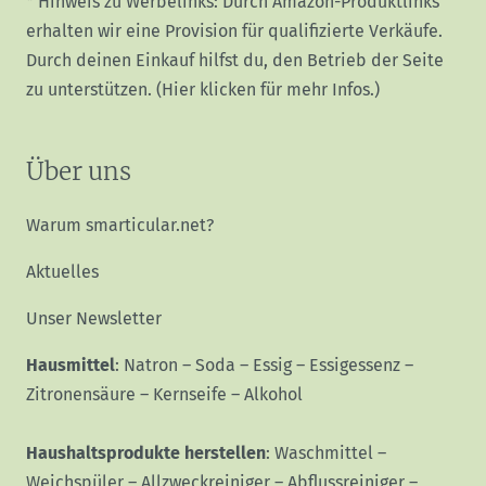
* Hinweis zu Werbelinks: Durch Amazon-Produktlinks
erhalten wir eine Provision für qualifizierte Verkäufe.
Durch deinen Einkauf hilfst du, den Betrieb der Seite
zu unterstützen.
(Hier klicken für mehr Infos.)
Über uns
Warum smarticular.net?
Aktuelles
Unser Newsletter
Hausmittel
:
Natron
–
Soda
–
Essig
–
Essigessenz
–
Zitronensäure
–
Kernseife
–
Alkohol
Haushaltsprodukte herstellen
:
Waschmittel
–
Weichspüler
–
Allzweckreiniger
–
Abflussreiniger
–