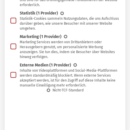
und sind für das ordnungsgemäße Funktionieren der Website
erforderlich.
mit ein, und es lohnt sich, sich einmal etwas
Statistik
(1 Provider)
ausführlicher damit zu beschäftigen.
Statistik-Cookies sammeln Nutzungsdaten, die uns Aufschluss
darüber geben, wie unsere Besucher mit unserer Website
umgehen.
Marketing
(1 Provider)
In diesem Beitrag möchte ich die wesentlichen
Marketing Services werden von Drittanbietern oder
Herausgebern genutzt, um personalisierte Werbung
Bausteine der ayurvedischen Heilkunde vorstellen und
anzuzeigen. Sie tun dies, indem sie Besucher über Websites
dir so etwas zugänglicher machen.
hinweg verfolgen.
Externe Medien
(1 Provider)
Inhalte von Videoplattformen und Social-Media-Plattformen
werden standardmäßig blockiert. Wenn externe Services
1. Die Doshas: Nicht alle Menschen sind
akzeptiert werden, ist für den Zugriff auf diese Inhalte keine
manuelle Einwilligung mehr erforderlich.
gleich
Nicht-TCF-Standard
Einer der wichtigsten Bausteine der ayurvedischen
Heilkunde, die in Indien schon seit Jahrtausenden
praktiziert und gelehrt wird, ist die Erkenntnis, dass
nicht alle Menschen von ihrem Wesen her gleich sind und