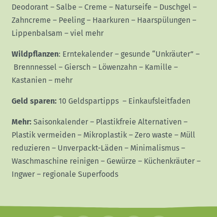
Deodorant
–
Salbe
–
Creme
–
Naturseife
–
Duschgel
–
Zahncreme
–
Peeling
–
Haarkuren
–
Haarspülungen
–
Lippenbalsam
–
viel mehr
Wildpflanzen
:
Erntekalender
–
gesunde “Unkräuter”
–
Brennnessel
–
Giersch
–
Löwenzahn
–
Kamille
–
Kastanien
–
mehr
Geld sparen:
10 Geldspartipps
–
Einkaufsleitfaden
Mehr:
Saisonkalender
–
Plastikfreie Alternativen
–
Plastik vermeiden
–
Mikroplastik
–
Zero waste
–
Müll
reduzieren
–
Unverpackt-Läden
–
Minimalismus
–
Waschmaschine reinigen
–
Gewürze
–
Küchenkräuter
–
Ingwer
–
regionale Superfoods