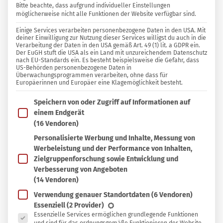
Bitte beachte, dass aufgrund individueller Einstellungen
möglicherweise nicht alle Funktionen der Website verfügbar sind.
1 KOMMENTAR
Einige Services verarbeiten personenbezogene Daten in den USA. Mit
Simone
deiner Einwilligung zur Nutzung dieser Services willigst du auch in die
Verarbeitung der Daten in den USA gemäß Art. 49 (1) lit. a GDPR ein.
Der EuGH stuft die USA als ein Land mit unzureichendem Datenschutz
nach EU-Standards ein. Es besteht beispielsweise die Gefahr, dass
In
In Sammlung speichern
US-Behörden personenbezogene Daten in
Sammlung
Überwachungsprogrammen verarbeiten, ohne dass für
Europäerinnen und Europäer eine Klagemöglichkeit besteht.
I
speichern
n den letzten Jahren taucht immer häufiger
Im Folgenden findest du eine Liste der Zwecke des IAB T
Speichern von oder Zugriff auf Informationen auf
der Begriff Ayurveda auch hier im Westen auf.
einem Endgerät
Was das aber eigentlich nun ganz genau
(16 Vendoren)
bedeutet, wissen die wenigsten. In jedem Fall ist
Personalisierte Werbung und Inhalte, Messung von
Werbeleistung und der Performance von Inhalten,
Ayurveda weitaus mehr als eine Massagetechnik
Zielgruppenforschung sowie Entwicklung und
oder ein Ernährungskonzept. Es handelt sich
Verbesserung von Angeboten
eher um eine umfassende Lehre, die darauf
(14 Vendoren)
abzielt, den Menschen gesund zu erhalten sowie
Verwendung genauer Standortdaten
(6 Vendoren)
Es folgt eine Liste der Service-Gruppen, für die eine Ein
Essenziell
(2 Provider)
Erkrankungen zu heilen. Die Kunst des
Essenzielle Services ermöglichen grundlegende Funktionen
glücklichen Lebens schließt alle Lebensbereiche