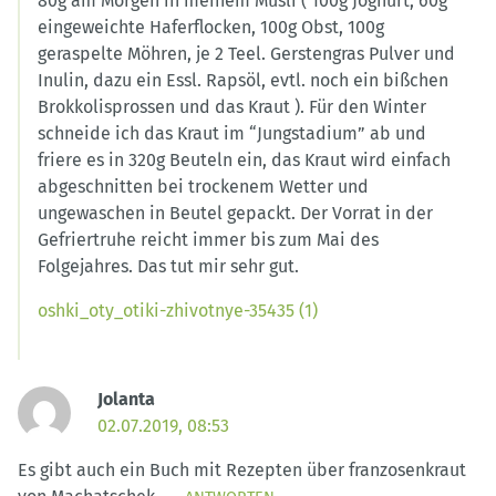
80g am Morgen in meinem Müsli ( 100g Joghurt, 60g
eingeweichte Haferflocken, 100g Obst, 100g
geraspelte Möhren, je 2 Teel. Gerstengras Pulver und
Inulin, dazu ein Essl. Rapsöl, evtl. noch ein bißchen
Brokkolisprossen und das Kraut ). Für den Winter
schneide ich das Kraut im “Jungstadium” ab und
friere es in 320g Beuteln ein, das Kraut wird einfach
abgeschnitten bei trockenem Wetter und
ungewaschen in Beutel gepackt. Der Vorrat in der
Gefriertruhe reicht immer bis zum Mai des
Folgejahres. Das tut mir sehr gut.
oshki_oty_otiki-zhivotnye-35435 (1)
Jolanta
02.07.2019, 08:53
Es gibt auch ein Buch mit Rezepten über franzosenkraut