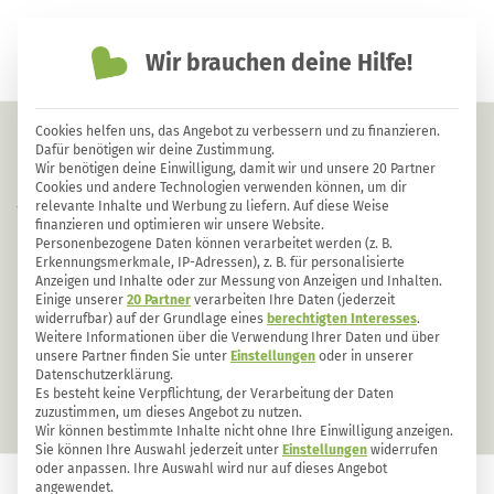
Wir brauchen deine Hilfe!
einfach nachhaltiger leben
Cookies helfen uns, das Angebot zu verbessern und zu finanzieren.
Franzosenkraut: nicht bekämpfen,
Dafür benötigen wir deine Zustimmung.
Wir benötigen deine Einwilligung, damit wir und unsere 20 Partner
sondern vielfältig nutzen als
Cookies und andere Technologien verwenden können, um dir
relevante Inhalte und Werbung zu liefern. Auf diese Weise
Vitalstoffspender
finanzieren und optimieren wir unsere Website.
Personenbezogene Daten können verarbeitet werden (z. B.
Erkennungsmerkmale, IP-Adressen), z. B. für personalisierte
Anzeigen und Inhalte oder zur Messung von Anzeigen und Inhalten.
Einige unserer
20 Partner
verarbeiten Ihre Daten (jederzeit
widerrufbar) auf der Grundlage eines
berechtigten Interesses
.
Weitere Informationen über die Verwendung Ihrer Daten und über
unsere Partner finden Sie unter
Einstellungen
oder in unserer
Datenschutzerklärung.
Es besteht keine Verpflichtung, der Verarbeitung der Daten
zuzustimmen, um dieses Angebot zu nutzen.
Wir können bestimmte Inhalte nicht ohne Ihre Einwilligung anzeigen.
Sie können Ihre Auswahl jederzeit unter
Einstellungen
widerrufen
oder anpassen. Ihre Auswahl wird nur auf dieses Angebot
angewendet.