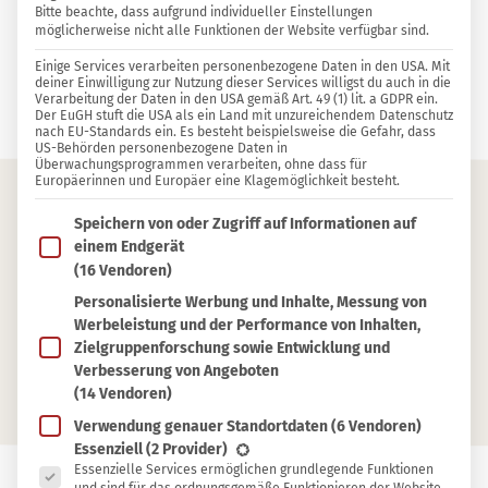
Bitte beachte, dass aufgrund individueller Einstellungen
GARTEN
234
2
möglicherweise nicht alle Funktionen der Website verfügbar sind.
19 KOMMENTARE
Einige Services verarbeiten personenbezogene Daten in den USA. Mit
deiner Einwilligung zur Nutzung dieser Services willigst du auch in die
Verarbeitung der Daten in den USA gemäß Art. 49 (1) lit. a GDPR ein.
Sylvia Jahns
Der EuGH stuft die USA als ein Land mit unzureichendem Datenschutz
nach EU-Standards ein. Es besteht beispielsweise die Gefahr, dass
US-Behörden personenbezogene Daten in
Überwachungsprogrammen verarbeiten, ohne dass für
Europäerinnen und Europäer eine Klagemöglichkeit besteht.
Im Folgenden findest du eine Liste der Zwecke des IAB T
Inhaltsverzeichnis
Speichern von oder Zugriff auf Informationen auf
einem Endgerät
Franzosenkraut erkennen und sammeln
(16 Vendoren)
Personalisierte Werbung und Inhalte, Messung von
Gesundheitliche Wirkung des
Werbeleistung und der Performance von Inhalten,
Franzosenkrauts
Zielgruppenforschung sowie Entwicklung und
Rezepte mit Franzosenkraut
Verbesserung von Angeboten
(14 Vendoren)
Verwendung genauer Standortdaten
(6 Vendoren)
Es folgt eine Liste der Service-Gruppen, für die eine Ein
Essenziell
(2 Provider)
Essenzielle Services ermöglichen grundlegende Funktionen