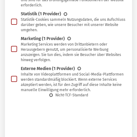
und sind für das ordnungsgemäße Funktionieren der Website
erforderlich.
In
In Sammlung speichern
Statistik
(1 Provider)
Sammlung
Statistik-Cookies sammeln Nutzungsdaten, die uns Aufschluss
M
speichern
an findet das wuchsfreudige
darüber geben, wie unsere Besucher mit unserer Website
umgehen.
Franzosenkraut vor allem in
Marketing
(1 Provider)
nährstoffreichen Gemüsebeeten, aber auch
Marketing Services werden von Drittanbietern oder
Herausgebern genutzt, um personalisierte Werbung
sonst breitet es sich gern im Garten aus. Kein
anzuzeigen. Sie tun dies, indem sie Besucher über Websites
hinweg verfolgen.
Wunder, schließlich kann zum Leidwesen vieler
Externe Medien
(1 Provider)
Gärtner eine einzige Pflanze bis zu 100.000
Inhalte von Videoplattformen und Social-Media-Plattformen
Samen bilden!
werden standardmäßig blockiert. Wenn externe Services
akzeptiert werden, ist für den Zugriff auf diese Inhalte keine
manuelle Einwilligung mehr erforderlich.
Nicht-TCF-Standard
Was viele nicht wissen: Wer die filigrane Pflanze mit den
kleinen Blüten entdeckt, kann sich freuen, denn sie ist
äußerst gesund und lässt sich auf vielfältige Weise in der
Küche verwenden. Deshalb macht es auch beim