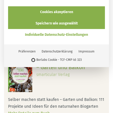
vitalstoffreichen “Wildspinat”.
Cookies akzeptieren
Tipp:
Viele weitere Wildkräuter eignen sich ebenfalls
wunderbar als
Spinat-Ersatz
.
Speichern wie ausgewählt
In unserem Buch findest du weitere Tipps und Rezepte
Individuelle Datenschutz-Einstellungen
für den naturnahen Garten:
Präferenzen
Datenschutzerklärung
Impressum
Selber machen statt kaufen
Borlabs Cookie - TCF-CMP Id: 323
– Garten und Balkon
smarticular Verlag
Selber machen statt kaufen – Garten und Balkon: 111
Projekte und Ideen für den naturnahen Biogarten