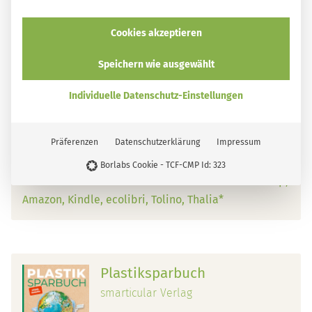
smarticular Verlag
Cookies akzeptieren
Speichern wie ausgewählt
Individuelle Datenschutz-Einstellungen
Plastiksparbuch: Mehr als 300 nachhaltige
Alternativen und Ideen, mit denen wir der Plastikflut
entkommen
Mehr Details zum Buch
Präferenzen
Datenschutzerklärung
Impressum
Borlabs Cookie - TCF-CMP Id: 323
Erhältlich im Buchhandel und bei:
smarticular Shop
Amazon
Kindle
ecolibri
Tolino
Thalia*
Plastiksparbuch
smarticular Verlag