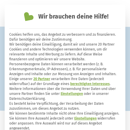
Wir brauchen deine Hilfe!
einfach nachhaltiger leben
Cookies helfen uns, das Angebot zu verbessern und zu finanzieren.
Strom sparen: 10 einfache Tipps,
Dafür benötigen wir deine Zustimmung.
Wir benötigen deine Einwilligung, damit wir und unsere 20 Partner
die du sofort umsetzen kannst
Cookies und andere Technologien verwenden können, um dir
relevante Inhalte und Werbung zu liefern. Auf diese Weise
finanzieren und optimieren wir unsere Website.
Personenbezogene Daten können verarbeitet werden (z. B.
Erkennungsmerkmale, IP-Adressen), z. B. für personalisierte
Anzeigen und Inhalte oder zur Messung von Anzeigen und Inhalten.
Einige unserer
20 Partner
verarbeiten Ihre Daten (jederzeit
widerrufbar) auf der Grundlage eines
berechtigten Interesses
.
Weitere Informationen über die Verwendung Ihrer Daten und über
unsere Partner finden Sie unter
Einstellungen
oder in unserer
Datenschutzerklärung.
Es besteht keine Verpflichtung, der Verarbeitung der Daten
zuzustimmen, um dieses Angebot zu nutzen.
Wir können bestimmte Inhalte nicht ohne Ihre Einwilligung anzeigen.
Sie können Ihre Auswahl jederzeit unter
Einstellungen
widerrufen
oder anpassen. Ihre Auswahl wird nur auf dieses Angebot
HAUSHALT
61
2
angewendet.