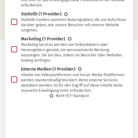
und sind für das ordnungsgemäße Funktionieren der Website
erforderlich.
Gefriergeräte abtauen
Statistik
(1 Provider)
Heizkörper reinigen
Statistik-Cookies sammeln Nutzungsdaten, die uns Aufschluss
darüber geben, wie unsere Besucher mit unserer Website
umgehen.
Marketing
(1 Provider)
Marketing Services werden von Drittanbietern oder
Herausgebern genutzt, um personalisierte Werbung
anzuzeigen. Sie tun dies, indem sie Besucher über Websites
In
hinweg verfolgen.
In Sammlung speichern
Sammlung
Externe Medien
(1 Provider)
Z
Inhalte von Videoplattformen und Social-Media-Plattformen
speichern
ahlreiche Empfehlungen, wie sich möglichst
werden standardmäßig blockiert. Wenn externe Services
akzeptiert werden, ist für den Zugriff auf diese Inhalte keine
viel
Strom sparen
lässt, bedürfen einer
manuelle Einwilligung mehr erforderlich.
längeren Vorlaufzeit und sind mit der
Nicht-TCF-Standard
Anschaffung neuer, energieeffizienter Geräte,
dem Einbau einer neuen Heizung und anderen
Aufwänden verbunden. Wenn du stattdessen
lieber hier und jetzt deinen Stromverbrauch