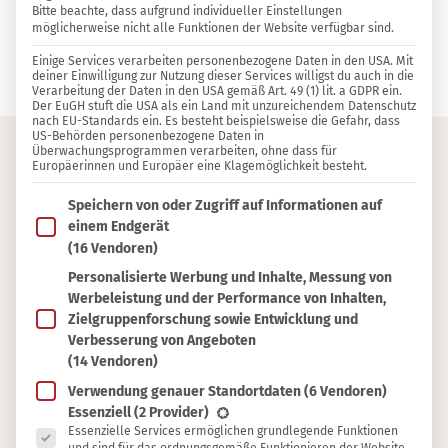
Bitte beachte, dass aufgrund individueller Einstellungen
möglicherweise nicht alle Funktionen der Website verfügbar sind.
9 KOMMENTARE
Einige Services verarbeiten personenbezogene Daten in den USA. Mit
Sylvia Jahns
deiner Einwilligung zur Nutzung dieser Services willigst du auch in die
Verarbeitung der Daten in den USA gemäß Art. 49 (1) lit. a GDPR ein.
Der EuGH stuft die USA als ein Land mit unzureichendem Datenschutz
nach EU-Standards ein. Es besteht beispielsweise die Gefahr, dass
US-Behörden personenbezogene Daten in
Überwachungsprogrammen verarbeiten, ohne dass für
Europäerinnen und Europäer eine Klagemöglichkeit besteht.
Inhaltsverzeichnis
Im Folgenden findest du eine Liste der Zwecke des IAB T
Speichern von oder Zugriff auf Informationen auf
Auf Standby verzichten
einem Endgerät
(16 Vendoren)
Netzteil ausstecken
Personalisierte Werbung und Inhalte, Messung von
Licht ausschalten
Werbeleistung und der Performance von Inhalten,
Kalt waschen
Zielgruppenforschung sowie Entwicklung und
Verbesserung von Angeboten
DVD statt Streaming
(14 Vendoren)
Restwärme nutzen
Verwendung genauer Standortdaten
(6 Vendoren)
Es folgt eine Liste der Service-Gruppen, für die eine Ein
Weniger Bügeln
Essenziell
(2 Provider)
Essenzielle Services ermöglichen grundlegende Funktionen
Mit Deckel kochen