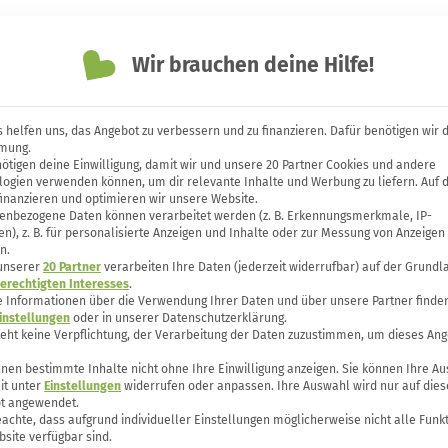
Themen
Unsere Bücher
Forum
Wir brauchen deine Hilfe!
 helfen uns, das Angebot zu verbessern und zu finanzieren. Dafür benötigen wir 
mung.
ötigen deine Einwilligung, damit wir und unsere 20 Partner Cookies und andere
g: Diese Hausmittel helf
logien verwenden können, um dir relevante Inhalte und Werbung zu liefern. Auf 
finanzieren und optimieren wir unsere Website.
enbezogene Daten können verarbeitet werden (z. B. Erkennungsmerkmale, IP-
n), z. B. für personalisierte Anzeigen und Inhalte oder zur Messung von Anzeigen
n.
 unserer
20 Partner
verarbeiten Ihre Daten (jederzeit widerrufbar) auf der Grundl
erechtigten Interesses
.
e Informationen über die Verwendung Ihrer Daten und über unsere Partner finden
instellungen
oder in unserer Datenschutzerklärung.
teht keine Verpflichtung, der Verarbeitung der Daten zuzustimmen, um dieses Ang
nen bestimmte Inhalte nicht ohne Ihre Einwilligung anzeigen. Sie können Ihre A
it unter
Einstellungen
widerrufen oder anpassen. Ihre Auswahl wird nur auf dies
t angewendet.
eachte, dass aufgrund individueller Einstellungen möglicherweise nicht alle Funk
site verfügbar sind.