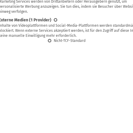
Marketing Services werden von Drittanbietern oder Herausgebern genutzt, um
personalisierte Werbung anzuzeigen. Sie tun dies, indem sie Besucher über Websi
hinweg verfolgen.
Externe Medien
(1 Provider)
Inhalte von Videoplattformen und Social-Media-Plattformen werden standardmä
verzeichnis
blockiert. Wenn externe Services akzeptiert werden, ist für den Zugriff auf diese I
keine manuelle Einwilligung mehr erforderlich.
Nicht-TCF-Standard
ich eine Nagelbettentzündung, und wann muss ich damit zum 
zündung kurieren mit Schmierseife
n entzündete Nagelbetten
ußbad mit Kamille
egen Entzündungen am Nagelbett
gegen Pilze und Bakterien
lle Paste aus Meerrettich und Honig
presse mit Arnikatee
lbettentzündungen vorbeugen