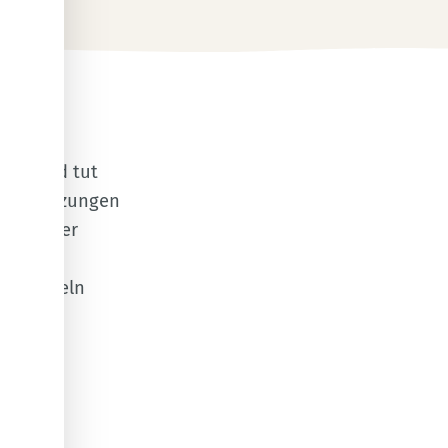
hen und tut
utverletzungen
lzen oder
uenten
ausmitteln