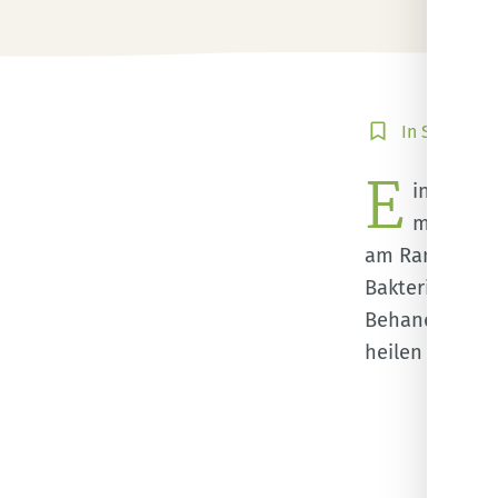
In
In Sammlun
Sammlung
E
speichern
ine akut
mitunter
am Rand des F
Bakterien ent
Behandlung vo
heilen kannst,