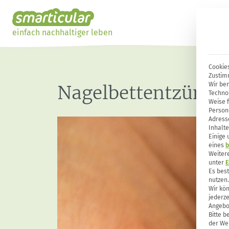
einfach nachhaltiger leben
Cookies
Zustim
Wir ben
Nagelbettentzündun
Techno
Weise 
Person
Adresse
Inhalte
Einige
eines
b
Weiter
unter
E
Es bes
nutzen.
Wir kön
jederze
Angebo
Bitte b
der Web