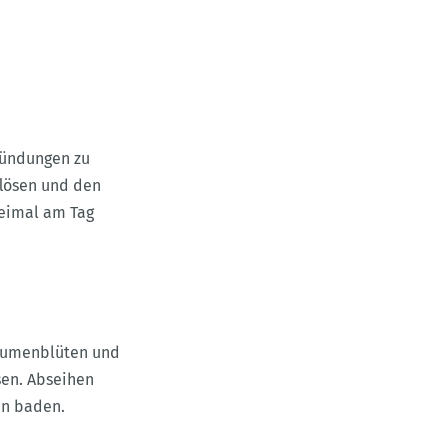
tzündungen zu
flösen und den
reimal am Tag
blumenblüten und
sen. Abseihen
in baden.