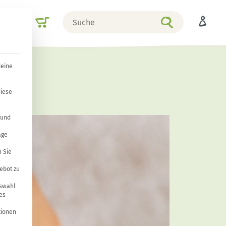
Suche
Shop
nach
deine
en
diese
 und
age
 Sie
ebot zu
uswahl
es
tionen