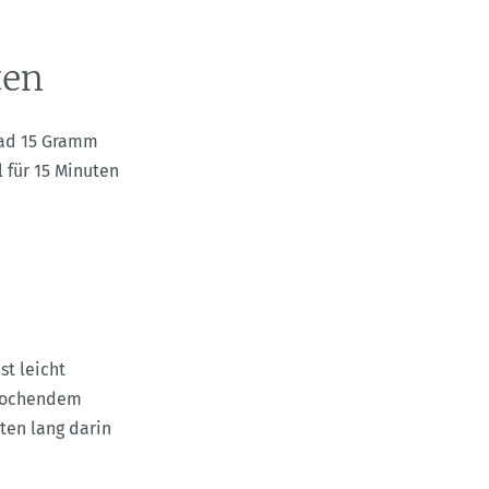
ten
zbad 15 Gramm
 für 15 Minuten
st leicht
 kochendem
ten lang darin