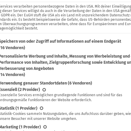
Services verarbeiten personenbezogene Daten in den USA. Mit deiner Einwilligung
 dieser Services willigst du auch in die Verarbeitung der Daten in den USA gemäß
. a GDPR ein. Der EuGH stuft die USA als ein Land mit unzureichendem Datenschutz
ndards ein. Es besteht beispielsweise die Gefahr, dass US-Behörden personenb
in Überwachungsprogrammen verarbeiten, ohne dass für Europäerinnen und Eu
agemöglichkeit besteht.
lgenden findest du eine Liste der Zwecke des IAB Transparenc
Speichern von oder Zugriff auf Informationen auf einem Endgerät
(16 Vendoren)
Personalisierte Werbung und Inhalte, Messung von Werbeleistung und
Performance von Inhalten, Zielgruppenforschung sowie Entwicklung u
Verbesserung von Angeboten
(14 Vendoren)
Verwendung genauer Standortdaten
(6 Vendoren)
lgt eine Liste der Service-Gruppen, für die eine Einwilligung 
Essenziell
(2 Provider)
Essenzielle Services ermöglichen grundlegende Funktionen und sind für das
ordnungsgemäße Funktionieren der Website erforderlich.
Statistik
(1 Provider)
Statistik-Cookies sammeln Nutzungsdaten, die uns Aufschluss darüber geben, wie
Heike
unsere Besucher mit unserer Website umgehen.
Marketing
(1 Provider)