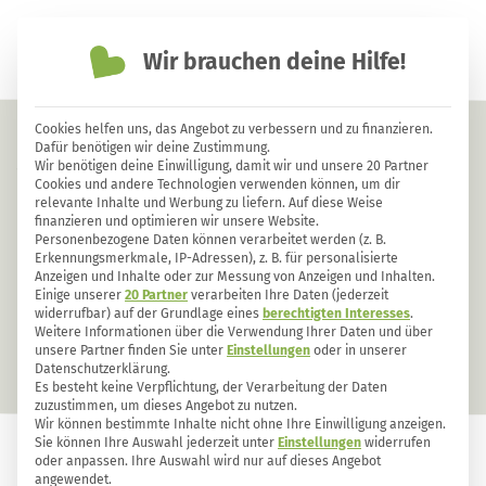
Wir brauchen deine Hilfe!
einfach nachhaltiger leben
Cookies helfen uns, das Angebot zu verbessern und zu finanzieren.
Bäume als Schattenspender: Die
Dafür benötigen wir deine Zustimmung.
Wir benötigen deine Einwilligung, damit wir und unsere 20 Partner
besten Arten für den Garten
Cookies und andere Technologien verwenden können, um dir
relevante Inhalte und Werbung zu liefern. Auf diese Weise
finanzieren und optimieren wir unsere Website.
Personenbezogene Daten können verarbeitet werden (z. B.
Erkennungsmerkmale, IP-Adressen), z. B. für personalisierte
Anzeigen und Inhalte oder zur Messung von Anzeigen und Inhalten.
Einige unserer
20 Partner
verarbeiten Ihre Daten (jederzeit
widerrufbar) auf der Grundlage eines
berechtigten Interesses
.
Weitere Informationen über die Verwendung Ihrer Daten und über
unsere Partner finden Sie unter
Einstellungen
oder in unserer
Datenschutzerklärung.
Es besteht keine Verpflichtung, der Verarbeitung der Daten
zuzustimmen, um dieses Angebot zu nutzen.
Wir können bestimmte Inhalte nicht ohne Ihre Einwilligung anzeigen.
Sie können Ihre Auswahl jederzeit unter
Einstellungen
widerrufen
oder anpassen. Ihre Auswahl wird nur auf dieses Angebot
GARTEN
11
0
angewendet.