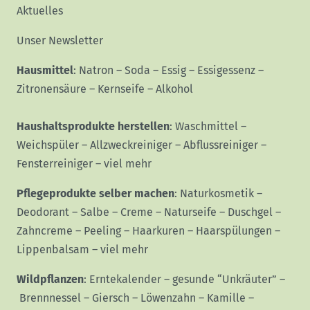
Aktuelles
Unser Newsletter
Hausmittel
:
Natron
–
Soda
–
Essig
–
Essigessenz
–
Zitronensäure
–
Kernseife
–
Alkohol
Haushaltsprodukte herstellen
:
Waschmittel
–
Weichspüler
–
Allzweckreiniger
–
Abflussreiniger
–
Fensterreiniger
–
viel mehr
Pflegeprodukte selber machen
:
Naturkosmetik
–
Deodorant
–
Salbe
–
Creme
–
Naturseife
–
Duschgel
–
Zahncreme
–
Peeling
–
Haarkuren
–
Haarspülungen
–
Lippenbalsam
–
viel mehr
Wildpflanzen
:
Erntekalender
–
gesunde “Unkräuter”
–
Brennnessel
–
Giersch
–
Löwenzahn
–
Kamille
–