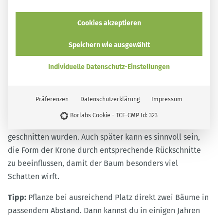
Mit ausreichend Platz zum Nachbargrundstück
Nicht zu dicht an Gebäuden oder Mauern
Cookies akzeptieren
Speichern wie ausgewählt
Damit dein neuer Gartenbewohner bestmöglich gedeiht,
beschäftige dich auch vorab mit den Boden- und
Individuelle Datenschutz-Einstellungen
Lichtverhältnissen. Und wähle einen für die Art
passenden Platz im Garten aus.
Präferenzen
Datenschutzerklärung
Impressum
In Baumschulen findest du junge Bäume, die während
Borlabs Cookie - TCF-CMP Id: 323
des Wachstums bereits auf eine breite Krone hin
geschnitten wurden. Auch später kann es sinnvoll sein,
die Form der Krone durch entsprechende Rückschnitte
zu beeinflussen, damit der Baum besonders viel
Schatten wirft.
Tipp:
Pflanze bei ausreichend Platz direkt zwei Bäume in
passendem Abstand. Dann kannst du in einigen Jahren