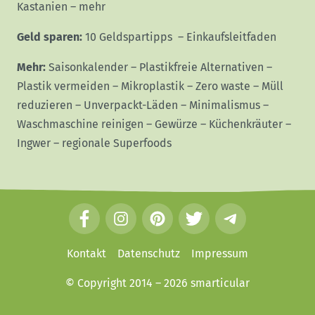
Kastanien
–
mehr
Geld sparen:
10 Geldspartipps
–
Einkaufsleitfaden
Mehr:
Saisonkalender
–
Plastikfreie Alternativen
–
Plastik vermeiden
–
Mikroplastik
–
Zero waste
–
Müll
reduzieren
–
Unverpackt-Läden
–
Minimalismus
–
Waschmaschine reinigen
–
Gewürze
–
Küchenkräuter
–
Ingwer
–
regionale Superfoods
F
I
P
T
T
a
n
i
w
e
c
s
n
i
l
Kontakt
Datenschutz
Impressum
e
t
t
t
e
© Copyright 2014 – 2026
smarticular
b
a
e
t
g
o
g
r
e
r