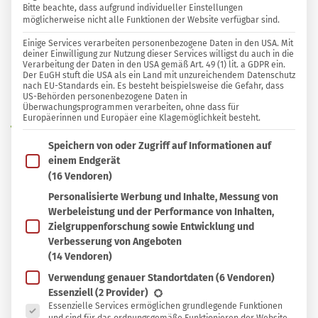
Bitte beachte, dass aufgrund individueller Einstellungen
möglicherweise nicht alle Funktionen der Website verfügbar sind.
0 KOMMENTARE
Einige Services verarbeiten personenbezogene Daten in den USA. Mit
Sylvia Jahns
deiner Einwilligung zur Nutzung dieser Services willigst du auch in die
Verarbeitung der Daten in den USA gemäß Art. 49 (1) lit. a GDPR ein.
Der EuGH stuft die USA als ein Land mit unzureichendem Datenschutz
nach EU-Standards ein. Es besteht beispielsweise die Gefahr, dass
In
In Sammlung speichern
US-Behörden personenbezogene Daten in
Sammlung
Überwachungsprogrammen verarbeiten, ohne dass für
Europäerinnen und Europäer eine Klagemöglichkeit besteht.
W
speichern
er Bäume pflanzt, hat viele gute Gründe.
Im Folgenden findest du eine Liste der Zwecke des IAB T
Speichern von oder Zugriff auf Informationen auf
Einer davon könnte sein, dass sich Bäume
einem Endgerät
wunderbar als Schattenspender an heißen Tagen
(16 Vendoren)
eignen. Welche Arten besonders gut in den
Personalisierte Werbung und Inhalte, Messung von
Werbeleistung und der Performance von Inhalten,
Garten passen und warum Bäume sehr viel mehr
Zielgruppenforschung sowie Entwicklung und
für dich tun als ein Sonnenschirm oder ein
Verbesserung von Angeboten
Sonnensegel, erfährst du in diesem Beitrag.
(14 Vendoren)
Verwendung genauer Standortdaten
(6 Vendoren)
Es folgt eine Liste der Service-Gruppen, für die eine Ein
Essenziell
(2 Provider)
Essenzielle Services ermöglichen grundlegende Funktionen