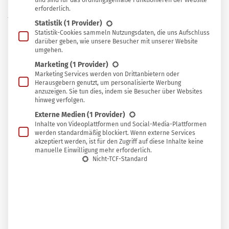
und sind für das ordnungsgemäße Funktionieren der Website
erforderlich.
Warum Bäume die besseren
Statistik
(1 Provider)
Schattenspender sind
Statistik-Cookies sammeln Nutzungsdaten, die uns Aufschluss
darüber geben, wie unsere Besucher mit unserer Website
umgehen.
Klar kannst du dir auch einen Sonnenschirm oder einen
Marketing
(1 Provider)
Pavillon aufstellen, um schnell für etwas Schatten zu
Marketing Services werden von Drittanbietern oder
Herausgebern genutzt, um personalisierte Werbung
sorgen. Im Vergleich zum menschengemachten
anzuzeigen. Sie tun dies, indem sie Besucher über Websites
Sonnenschutz haben Bäume aber eine Reihe weiterer
hinweg verfolgen.
Vorteile:
Externe Medien
(1 Provider)
Inhalte von Videoplattformen und Social-Media-Plattformen
Die Baumblätter geben durch Verdunstung
werden standardmäßig blockiert. Wenn externe Services
akzeptiert werden, ist für den Zugriff auf diese Inhalte keine
Feuchtigkeit an die Umgebung ab. Das senkt die
manuelle Einwilligung mehr erforderlich.
Umgebungstemperatur und schafft ein angenehmes
Nicht-TCF-Standard
Mikroklima an trocken-heißen Tagen.
Bäume verbessern die Luftqualität, indem sie
Schadstoffe absorbieren und Sauerstoff freisetzen.
Die anderen Gartenpflanzen profitieren ebenfalls.
Denn Bäume beugen Erosion vor und wirken