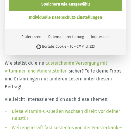
die Geld sparen und glücklich machen
Mehr Details
Speichern wie ausgewählt
zum Buch
Individuelle Datenschutz-Einstellungen
Erhältlich im Buchhandel und bei:
smarticular Shop
Amazon
Kindle
ecolibri
Tolino
Thalia*
Präferenzen
Datenschutzerklärung
Impressum
Borlabs Cookie - TCF-CMP Id: 323
Wie stellst du eine
ausreichende Versorgung mit
Vitaminen und Mineralstoffen
sicher? Teile deine Tipps
und Erfahrungen mit anderen Lesern unter diesem
Beitrag!
Vielleicht interessieren dich auch diese Themen:
Diese Vitamin-C-Quellen wachsen direkt vor deiner
Haustür
Weizengrassaft fast kostenlos von der Fensterbank –