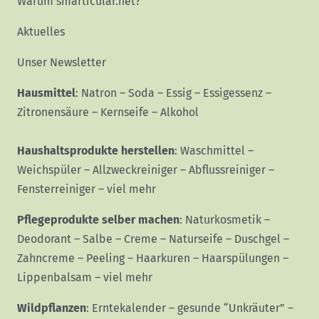
Warum smarticular.net?
Aktuelles
Unser Newsletter
Hausmittel
:
Natron
–
Soda
–
Essig
–
Essigessenz
–
Zitronensäure
–
Kernseife
–
Alkohol
Haushaltsprodukte herstellen
:
Waschmittel
–
Weichspüler
–
Allzweckreiniger
–
Abflussreiniger
–
Fensterreiniger
–
viel mehr
Pflegeprodukte selber machen
:
Naturkosmetik
–
Deodorant
–
Salbe
–
Creme
–
Naturseife
–
Duschgel
–
Zahncreme
–
Peeling
–
Haarkuren
–
Haarspülungen
–
Lippenbalsam
–
viel mehr
Wildpflanzen
:
Erntekalender
–
gesunde “Unkräuter”
–