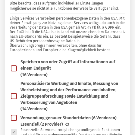
Bitte beachte, dass aufgrund individueller Einstellungen
möglicherweise nicht alle Funktionen der Website verfügbar sind.
2 KOMMENTARE
Einige Services verarbeiten personenbezogene Daten in den USA. Mit
Franzi Knecht
deiner Einwilligung zur Nutzung dieser Services willigst du auch in die
Verarbeitung der Daten in den USA gemäß Art. 49 (1) lit. a GDPR ein.
Der EuGH stuft die USA als ein Land mit unzureichendem Datenschutz
nach EU-Standards ein. Es besteht beispielsweise die Gefahr, dass
In
In Sammlung speichern
US-Behörden personenbezogene Daten in
Sammlung
Überwachungsprogrammen verarbeiten, ohne dass für
Europäerinnen und Europäer eine Klagemöglichkeit besteht.
D
speichern
as “Veganer-Vitamin” B12 übernimmt im
Im Folgenden findest du eine Liste der Zwecke des IAB T
Speichern von oder Zugriff auf Informationen auf
Körper lebenswichtige Funktionen, zum
einem Endgerät
Beispiel bei der Blutbildung. Eine
(16 Vendoren)
Unterversorgung kann insbesondere bei
Personalisierte Werbung und Inhalte, Messung von
Werbeleistung und der Performance von Inhalten,
Säuglingen und Kleinkindern zu massiven
Zielgruppenforschung sowie Entwicklung und
Schädigungen und Entwicklungsstörungen
Verbesserung von Angeboten
führen. Zu einer unzureichenden Versorgung
(14 Vendoren)
kann es insbesondere bei streng veganer
Verwendung genauer Standortdaten
(6 Vendoren)
Es folgt eine Liste der Service-Gruppen, für die eine Ein
Essenziell
(2 Provider)
Ernährung kommen, und ein Mangel wird oft erst
Essenzielle Services ermöglichen grundlegende Funktionen
spät bemerkt.