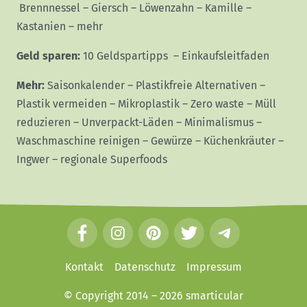
Brennnessel
–
Giersch
–
Löwenzahn
–
Kamille
–
Kastanien
–
mehr
Geld sparen:
10 Geldspartipps
–
Einkaufsleitfaden
Mehr:
Saisonkalender
–
Plastikfreie Alternativen
–
Plastik vermeiden
–
Mikroplastik
–
Zero waste
–
Müll
reduzieren
–
Unverpackt-Läden
–
Minimalismus
–
Waschmaschine reinigen
–
Gewürze
–
Küchenkräuter
–
Ingwer
–
regionale Superfoods
F
I
P
T
T
a
n
i
w
e
c
s
n
i
l
Kontakt
Datenschutz
Impressum
e
t
t
t
e
© Copyright 2014 – 2026
smarticular
b
a
e
t
g