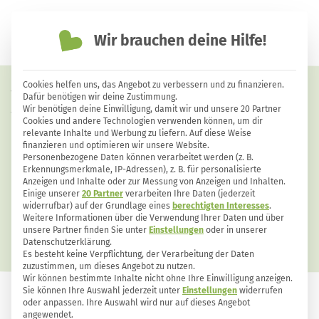
Wir brauchen deine Hilfe!
einfach nachhaltiger leben
Cookies helfen uns, das Angebot zu verbessern und zu finanzieren.
Vitamin B12 – so klappt die
Dafür benötigen wir deine Zustimmung.
Wir benötigen deine Einwilligung, damit wir und unsere 20 Partner
Versorgung auch für Veganer
Cookies und andere Technologien verwenden können, um dir
relevante Inhalte und Werbung zu liefern. Auf diese Weise
finanzieren und optimieren wir unsere Website.
Personenbezogene Daten können verarbeitet werden (z. B.
Erkennungsmerkmale, IP-Adressen), z. B. für personalisierte
Anzeigen und Inhalte oder zur Messung von Anzeigen und Inhalten.
Einige unserer
20 Partner
verarbeiten Ihre Daten (jederzeit
widerrufbar) auf der Grundlage eines
berechtigten Interesses
.
Weitere Informationen über die Verwendung Ihrer Daten und über
unsere Partner finden Sie unter
Einstellungen
oder in unserer
Datenschutzerklärung.
Es besteht keine Verpflichtung, der Verarbeitung der Daten
zuzustimmen, um dieses Angebot zu nutzen.
Wir können bestimmte Inhalte nicht ohne Ihre Einwilligung anzeigen.
Sie können Ihre Auswahl jederzeit unter
Einstellungen
widerrufen
oder anpassen. Ihre Auswahl wird nur auf dieses Angebot
GESUNDHEIT
50
5
angewendet.