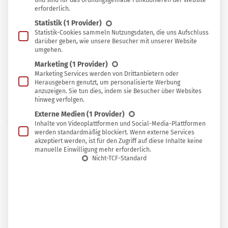
und sind für das ordnungsgemäße Funktionieren der Website
erforderlich.
Statistik
(1 Provider)
Statistik-Cookies sammeln Nutzungsdaten, die uns Aufschluss
Dabei ist es gar nicht so schwer, den Tagesbedarf mit
darüber geben, wie unsere Besucher mit unserer Website
umgehen.
Vitamin B12 auch ohne tierische Lebensmittel zu decken
Marketing
(1 Provider)
und die schweren Folgen einer lang anhaltenden
Marketing Services werden von Drittanbietern oder
Unterversorgung zu vermeiden.
Herausgebern genutzt, um personalisierte Werbung
anzuzeigen. Sie tun dies, indem sie Besucher über Websites
hinweg verfolgen.
Externe Medien
(1 Provider)
Wofür ist Vitamin B12 wichtig?
Inhalte von Videoplattformen und Social-Media-Plattformen
werden standardmäßig blockiert. Wenn externe Services
akzeptiert werden, ist für den Zugriff auf diese Inhalte keine
Das
Vitamin
ist an zwei bisher bekannten
manuelle Einwilligung mehr erforderlich.
Nicht-TCF-Standard
Stoffwechselreaktionen beteiligt, die für eine Vielzahl
wichtiger Körperfunktionen notwendig sind. Es spielt
unter anderem eine wichtige Rolle für die Blutbildung
und die Funktion des Nervensystems. Zudem schützt
Vitamin B12 das gesamte Nervensystem und das Herz vor