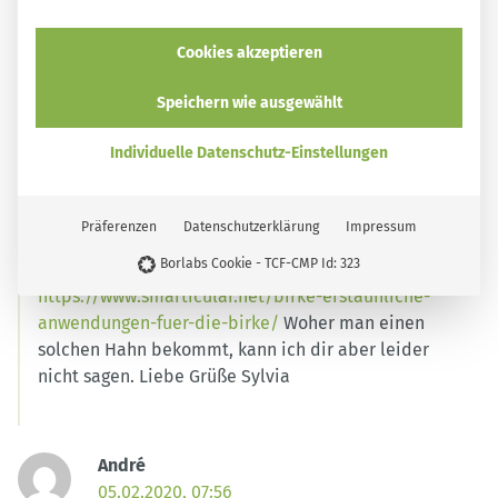
Hallo,
Cookies akzeptieren
vielen Dank für den tollen Hinweis. Können auch andere
Baumarten verwendet werden? Z B. die Birke ? Und
Speichern wie ausgewählt
weisst du wo ich die Zapfenverhalten kann, oder wie ich
sie selbst anfertigen kann?
ANTWORTEN
Individuelle Datenschutz-Einstellungen
Sylvia
31.03.2020, 21:18
Präferenzen
Datenschutzerklärung
Impressum
Borlabs Cookie - TCF-CMP Id: 323
Hallo Stephanie, ja bei Birken geht das auch
https://www.smarticular.net/birke-erstaunliche-
anwendungen-fuer-die-birke/
Woher man einen
solchen Hahn bekommt, kann ich dir aber leider
nicht sagen. Liebe Grüße Sylvia
André
05.02.2020, 07:56