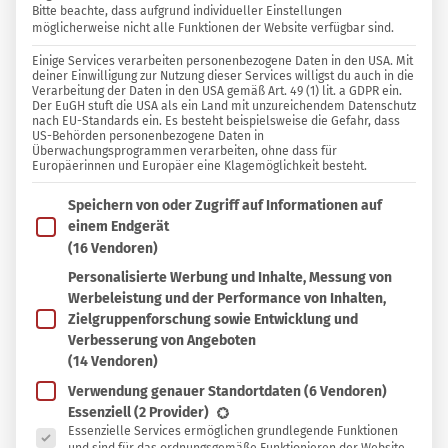
Bitte beachte, dass aufgrund individueller Einstellungen
möglicherweise nicht alle Funktionen der Website verfügbar sind.
27 KOMMENTARE
Einige Services verarbeiten personenbezogene Daten in den USA. Mit
Claudia Ludwig
deiner Einwilligung zur Nutzung dieser Services willigst du auch in die
Verarbeitung der Daten in den USA gemäß Art. 49 (1) lit. a GDPR ein.
Der EuGH stuft die USA als ein Land mit unzureichendem Datenschutz
nach EU-Standards ein. Es besteht beispielsweise die Gefahr, dass
In
In Sammlung speichern
US-Behörden personenbezogene Daten in
Sammlung
Überwachungsprogrammen verarbeiten, ohne dass für
Europäerinnen und Europäer eine Klagemöglichkeit besteht.
I
speichern
m Frühling schießen aller Orts die Triebe und
Im Folgenden findest du eine Liste der Zwecke des IAB T
Speichern von oder Zugriff auf Informationen auf
Blüten aus der Erde und den Bäumen. Eine
einem Endgerät
Augenweide und Freude, die uns schnell
(16 Vendoren)
vergessen lässt, dass die Blüten und die Kraft der
Personalisierte Werbung und Inhalte, Messung von
Werbeleistung und der Performance von Inhalten,
Natur gerade in dieser Zeit unseren Speiseplan
Zielgruppenforschung sowie Entwicklung und
bereichern kann. In dieser Jahreszeit stehen aber
Verbesserung von Angeboten
nicht nur
Bärlauch
,
Löwenzahn
und
andere
(14 Vendoren)
Heilkräuter
zur Verfügung, sondern auch der
Verwendung genauer Standortdaten
(6 Vendoren)
Es folgt eine Liste der Service-Gruppen, für die eine Ein
Essenziell
(2 Provider)
Ahorn. Wie – der Ahorn? Das geht doch hier zu
Essenzielle Services ermöglichen grundlegende Funktionen
Lande nicht!