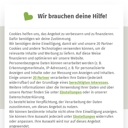
Wir brauchen deine Hilfe!
einfach nachhaltiger leben
Cookies helfen uns, das Angebot zu verbessern und zu finanzieren.
Selbst gezapfter Ahornsirup aus
Dafür benötigen wir deine Zustimmung.
Wir benötigen deine Einwilligung, damit wir und unsere 20 Partner
heimischen Ahornbäumen
Cookies und andere Technologien verwenden können, um dir
relevante Inhalte und Werbung zu liefern. Auf diese Weise
finanzieren und optimieren wir unsere Website.
Personenbezogene Daten können verarbeitet werden (z. B.
Erkennungsmerkmale, IP-Adressen), z. B. für personalisierte
Anzeigen und Inhalte oder zur Messung von Anzeigen und Inhalten.
Einige unserer
20 Partner
verarbeiten Ihre Daten (jederzeit
widerrufbar) auf der Grundlage eines
berechtigten Interesses
.
Weitere Informationen über die Verwendung Ihrer Daten und über
unsere Partner finden Sie unter
Einstellungen
oder in unserer
Datenschutzerklärung.
Es besteht keine Verpflichtung, der Verarbeitung der Daten
zuzustimmen, um dieses Angebot zu nutzen.
Wir können bestimmte Inhalte nicht ohne Ihre Einwilligung anzeigen.
Sie können Ihre Auswahl jederzeit unter
Einstellungen
widerrufen
oder anpassen. Ihre Auswahl wird nur auf dieses Angebot
GARTEN
127
7
angewendet.