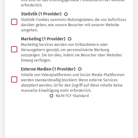
und sind für das ordnungsgemäße Funktionieren der Website
erforderlich.
Statistik
(1 Provider)
Statistik-Cookies sammeln Nutzungsdaten, die uns Aufschluss
Doch geht, denn nicht nur der kanadische Ahorn ist in
darüber geben, wie unsere Besucher mit unserer Website
umgehen.
der Lage, Ahornsaft aus Zuckerahorn für den beliebten
Marketing
(1 Provider)
Ahornsirup zu liefern, sondern auch der Spitzahorn in
Marketing Services werden von Drittanbietern oder
unseren Wäldern. Die hiesige Art diente schon zu
Herausgebern genutzt, um personalisierte Werbung
anzuzeigen. Sie tun dies, indem sie Besucher über Websites
früheren Zeiten als Zuckerersatz und als Gärhilfe zum
hinweg verfolgen.
Mosten, bevor der günstigere, raffinierte Zucker aus
Externe Medien
(1 Provider)
Zuckerrohr Einzug hielt.
Inhalte von Videoplattformen und Social-Media-Plattformen
werden standardmäßig blockiert. Wenn externe Services
akzeptiert werden, ist für den Zugriff auf diese Inhalte keine
Warum also nicht auch dieses alte Wissen nutzen und die
manuelle Einwilligung mehr erforderlich.
Nicht-TCF-Standard
heimische Pflanze als selbstgemachte Zuckeralternative
verwenden?
Ahornsirup aus dem Saft des Baumes