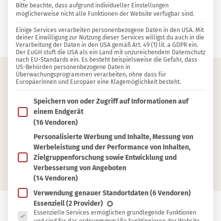
Bitte beachte, dass aufgrund individueller Einstellungen
möglicherweise nicht alle Funktionen der Website verfügbar sind.
2 KOMMENTARE
Einige Services verarbeiten personenbezogene Daten in den USA. Mit
Sylvia Jahns
deiner Einwilligung zur Nutzung dieser Services willigst du auch in die
Verarbeitung der Daten in den USA gemäß Art. 49 (1) lit. a GDPR ein.
Der EuGH stuft die USA als ein Land mit unzureichendem Datenschutz
nach EU-Standards ein. Es besteht beispielsweise die Gefahr, dass
US-Behörden personenbezogene Daten in
Überwachungsprogrammen verarbeiten, ohne dass für
Europäerinnen und Europäer eine Klagemöglichkeit besteht.
Inhaltsverzeichnis
Im Folgenden findest du eine Liste der Zwecke des IAB T
Speichern von oder Zugriff auf Informationen auf
Wann kann man Bärlauch sammeln?
einem Endgerät
(16 Vendoren)
Bärlauch in der Nähe finden
Personalisierte Werbung und Inhalte, Messung von
Bärlauch erkennen
Werbeleistung und der Performance von Inhalten,
Verwechslungen vermeiden
Zielgruppenforschung sowie Entwicklung und
Verbesserung von Angeboten
(14 Vendoren)
Verwendung genauer Standortdaten
(6 Vendoren)
Es folgt eine Liste der Service-Gruppen, für die eine Ein
Essenziell
(2 Provider)
Essenzielle Services ermöglichen grundlegende Funktionen