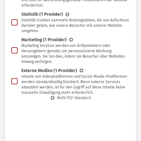
In
und sind für das ordnungsgemäße Funktionieren der Website
In Sammlung speichern
erforderlich.
Sammlung
Statistik
(1 Provider)
S
speichern
tatt ihn auf dem Markt oder im Geschäft zu
Statistik-Cookies sammeln Nutzungsdaten, die uns Aufschluss
darüber geben, wie unsere Besucher mit unserer Website
kaufen, kannst du vielerorts Bärlauch
umgehen.
sammeln – ganz einfach und völlig kostenlos! In
Marketing
(1 Provider)
Marketing Services werden von Drittanbietern oder
diesem Beitrag erfährst du, wie du Bärlauch in
Herausgebern genutzt, um personalisierte Werbung
deiner Nähe findest und worauf du achten
anzuzeigen. Sie tun dies, indem sie Besucher über Websites
hinweg verfolgen.
musst, um ihn nicht mit seinen giftigen
Externe Medien
(1 Provider)
Doppelgängern zu verwechseln.
Inhalte von Videoplattformen und Social-Media-Plattformen
werden standardmäßig blockiert. Wenn externe Services
akzeptiert werden, ist für den Zugriff auf diese Inhalte keine
manuelle Einwilligung mehr erforderlich.
Nicht-TCF-Standard
Wann kann man Bärlauch sammeln?
Die Bärlauchsaison beginnt etwa
Mitte März und endet
Anfang Mai. Die genaue Erntezeit hängt von den