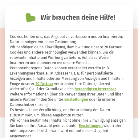
Wir brauchen deine Hilfe!
einfach nachhaltiger leben
Cookies helfen uns, das Angebot zu verbessern und zu finanzieren.
Bärlauch sammeln – so genießt du
Dafür benötigen wir deine Zustimmung.
Wir benötigen deine Einwilligung, damit wir und unsere 20 Partner
das Wildkraut sicher
Cookies und andere Technologien verwenden können, um dir
relevante Inhalte und Werbung zu liefern. Auf diese Weise
finanzieren und optimieren wir unsere Website.
Personenbezogene Daten können verarbeitet werden (z. B.
Erkennungsmerkmale, IP-Adressen), z. B. für personalisierte
Anzeigen und Inhalte oder zur Messung von Anzeigen und Inhalten.
Einige unserer
20 Partner
verarbeiten Ihre Daten (jederzeit
widerrufbar) auf der Grundlage eines
berechtigten Interesses
.
Weitere Informationen über die Verwendung Ihrer Daten und über
unsere Partner finden Sie unter
Einstellungen
oder in unserer
Datenschutzerklärung.
Es besteht keine Verpflichtung, der Verarbeitung der Daten
zuzustimmen, um dieses Angebot zu nutzen.
Wir können bestimmte Inhalte nicht ohne Ihre Einwilligung anzeigen.
Sie können Ihre Auswahl jederzeit unter
Einstellungen
widerrufen
oder anpassen. Ihre Auswahl wird nur auf dieses Angebot
ERNÄHRUNG
11
1
angewendet.