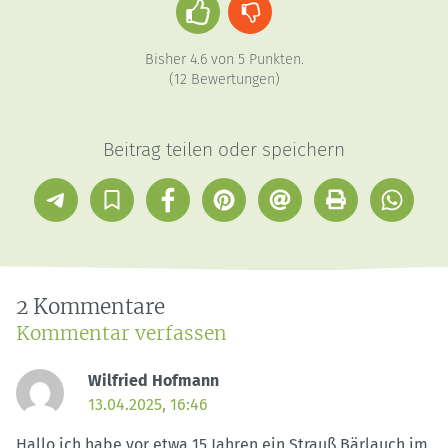
Daumen
Daumen
hoch
runter
Bisher
4.6
von
5
Punkten.
(
12
Bewertungen)
Beitrag teilen oder speichern
Telegram
In
Facebook
Pinterest
E-
Drucken
Whatsap
Sammlung
Mail
speichern
2 Kommentare
Kommentar verfassen
Wilfried Hofmann
13.04.2025, 16:46
Hallo ich habe vor etwa 15 Jahren ein Strauß Bärlauch im