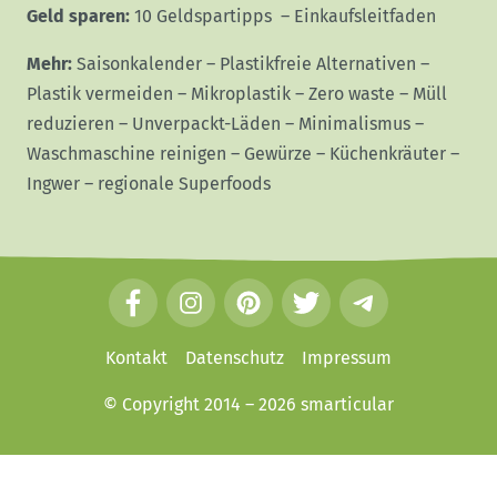
Geld sparen:
10 Geldspartipps
–
Einkaufsleitfaden
Mehr:
Saisonkalender
–
Plastikfreie Alternativen
–
Plastik vermeiden
–
Mikroplastik
–
Zero waste
–
Müll
reduzieren
–
Unverpackt-Läden
–
Minimalismus
–
Waschmaschine reinigen
–
Gewürze
–
Küchenkräuter
–
Ingwer
–
regionale Superfoods
F
I
P
T
T
a
n
i
w
e
c
s
n
i
l
Kontakt
Datenschutz
Impressum
e
t
t
t
e
© Copyright 2014 – 2026
smarticular
b
a
e
t
g
o
g
r
e
r
o
r
e
r
a
k
a
s
m