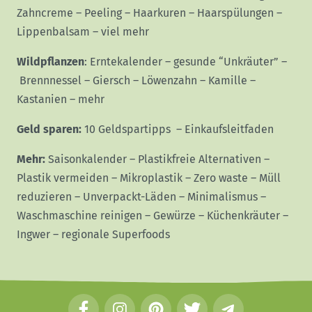
Zahncreme
–
Peeling
–
Haarkuren
–
Haarspülungen
–
Lippenbalsam
–
viel mehr
Wildpflanzen
:
Erntekalender
–
gesunde “Unkräuter”
–
Brennnessel
–
Giersch
–
Löwenzahn
–
Kamille
–
Kastanien
–
mehr
Geld sparen:
10 Geldspartipps
–
Einkaufsleitfaden
Mehr:
Saisonkalender
–
Plastikfreie Alternativen
–
Plastik vermeiden
–
Mikroplastik
–
Zero waste
–
Müll
reduzieren
–
Unverpackt-Läden
–
Minimalismus
–
Waschmaschine reinigen
–
Gewürze
–
Küchenkräuter
–
Ingwer
–
regionale Superfoods
F
I
P
T
T