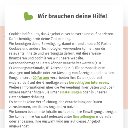
Wir brauchen deine Hilfe!
einfach nachhaltiger leben
Cookies helfen uns, das Angebot zu verbessern und zu finanzieren.
Wie lange ist Honig haltbar und
Dafür benötigen wir deine Zustimmung.
Wir benötigen deine Einwilligung, damit wir und unsere 20 Partner
was tun, wenn er gärt?
Cookies und andere Technologien verwenden können, um dir
relevante Inhalte und Werbung zu liefern. Auf diese Weise
finanzieren und optimieren wir unsere Website.
Personenbezogene Daten können verarbeitet werden (z. B.
Erkennungsmerkmale, IP-Adressen), z. B. für personalisierte
Anzeigen und Inhalte oder zur Messung von Anzeigen und Inhalten.
Einige unserer
20 Partner
verarbeiten Ihre Daten (jederzeit
widerrufbar) auf der Grundlage eines
berechtigten Interesses
.
Weitere Informationen über die Verwendung Ihrer Daten und über
unsere Partner finden Sie unter
Einstellungen
oder in unserer
Datenschutzerklärung.
Es besteht keine Verpflichtung, der Verarbeitung der Daten
zuzustimmen, um dieses Angebot zu nutzen.
Wir können bestimmte Inhalte nicht ohne Ihre Einwilligung anzeigen.
Sie können Ihre Auswahl jederzeit unter
Einstellungen
widerrufen
oder anpassen. Ihre Auswahl wird nur auf dieses Angebot
ERNÄHRUNG
5
0
angewendet.