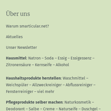
Über uns
Warum smarticular.net?
Aktuelles
Unser Newsletter
Hausmittel
:
Natron
–
Soda
–
Essig
–
Essigessenz
–
Zitronensäure
–
Kernseife
–
Alkohol
Haushaltsprodukte herstellen
:
Waschmittel
–
Weichspüler
–
Allzweckreiniger
–
Abflussreiniger
–
Fensterreiniger
–
viel mehr
Pflegeprodukte selber machen
:
Naturkosmetik
–
Deodorant
–
Salbe
–
Creme
–
Naturseife
–
Duschgel
–