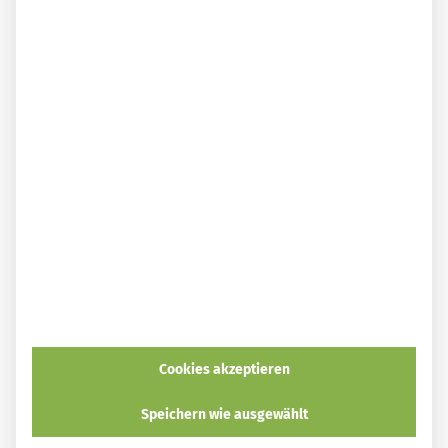
Erhältlich im Buchhandel und bei:
smarticular Shop
Amazon
Kindle
ecolibri
Tolino
Thalia*
Wie nutzt du Honig, der schon gärt oder auskristallisiert
ist? Wir freuen uns auf deine Tipps in einem Kommentar!
Schau auch auf diesen Seiten vorbei:
Honig-Senf-Dip – so schnell gelingt die scharf-süße
Würzsauce
Knoblauch-Honig: Gesundheitsbooster aus zwei
Zutaten
Cookies akzeptieren
Ingwer mit Honig fermentieren: Süß aber keine
Sünde!
Speichern wie ausgewählt
Pfefferminzöl: Warum es in jeden nachhaltigen