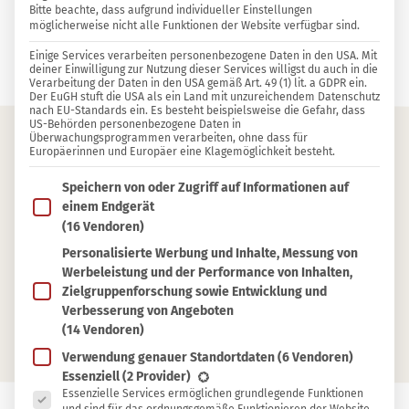
Bitte beachte, dass aufgrund individueller Einstellungen
möglicherweise nicht alle Funktionen der Website verfügbar sind.
1 KOMMENTAR
Einige Services verarbeiten personenbezogene Daten in den USA. Mit
Björn Ohmer
deiner Einwilligung zur Nutzung dieser Services willigst du auch in die
Verarbeitung der Daten in den USA gemäß Art. 49 (1) lit. a GDPR ein.
Der EuGH stuft die USA als ein Land mit unzureichendem Datenschutz
nach EU-Standards ein. Es besteht beispielsweise die Gefahr, dass
US-Behörden personenbezogene Daten in
Überwachungsprogrammen verarbeiten, ohne dass für
Europäerinnen und Europäer eine Klagemöglichkeit besteht.
Inhaltsverzeichnis
Im Folgenden findest du eine Liste der Zwecke des IAB T
Speichern von oder Zugriff auf Informationen auf
Warum verdirbt Honig nicht?
einem Endgerät
(16 Vendoren)
Hilfe, mein Honig wird hart und weiß
Personalisierte Werbung und Inhalte, Messung von
Hilfe, mein Honig blubbert
Werbeleistung und der Performance von Inhalten,
Wann lieber doch entsorgen
Zielgruppenforschung sowie Entwicklung und
Verbesserung von Angeboten
Honig optimal lagern
(14 Vendoren)
Verwendung genauer Standortdaten
(6 Vendoren)
Es folgt eine Liste der Service-Gruppen, für die eine Ein
Essenziell
(2 Provider)
Essenzielle Services ermöglichen grundlegende Funktionen