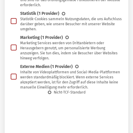
und sind für das ordnungsgemäße Funktionieren der Website
erforderlich.
In
In Sammlung speichern
Statistik
(1 Provider)
Sammlung
Statistik-Cookies sammeln Nutzungsdaten, die uns Aufschluss
H
darüber geben, wie unsere Besucher mit unserer Website
speichern
onig ist ein wahres Wunder der Natur.
umgehen.
Während viele Lebensmittel schon nach
Marketing
(1 Provider)
Marketing Services werden von Drittanbietern oder
Tagen verderben, kann Honig unter
Herausgebern genutzt, um personalisierte Werbung
Idealbedingungen über Jahrtausende stabil
anzuzeigen. Sie tun dies, indem sie Besucher über Websites
hinweg verfolgen.
bleiben. So fanden Forschende in uralten
Externe Medien
(1 Provider)
Gefäßen noch klar erkennbare Honigreste. Doch
Inhalte von Videoplattformen und Social-Media-Plattformen
werden standardmäßig blockiert. Wenn externe Services
was bedeutet das für den Honig in deinem
akzeptiert werden, ist für den Zugriff auf diese Inhalte keine
Vorratsschrank?
manuelle Einwilligung mehr erforderlich.
Nicht-TCF-Standard
Hier erfährst du, warum Honig (fast) ewig haltbar ist,
warum du auch gärenden Honig noch mit gutem
Gewissen verwenden kannst und wann du ihn dann doch