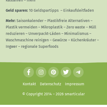
Kastanien
–
mehr
Geld sparen:
10 Geldspartipps
–
Einkaufsleitfaden
Mehr:
Saisonkalender
–
Plastikfreie Alternativen
–
Plastik vermeiden
–
Mikroplastik
–
Zero waste
–
Müll
reduzieren
–
Unverpackt-Läden
–
Minimalismus
–
Waschmaschine reinigen
–
Gewürze
–
Küchenkräuter
–
Ingwer
–
regionale Superfoods
F
I
P
T
T
a
n
i
w
e
c
s
n
i
l
Kontakt
Datenschutz
Impressum
e
t
t
t
e
© Copyright 2014 – 2026
smarticular
b
a
e
t
g
o
g
r
e
r
o
r
e
r
a