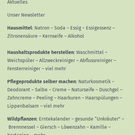
Aktuelles
Unser Newsletter
Hausmittel
:
Natron
–
Soda
–
Essig
–
Essigessenz
–
Zitronensäure
–
Kernseife
–
Alkohol
Haushaltsprodukte herstellen
:
Waschmittel
–
Weichspüler
–
Allzweckreiniger
–
Abflussreiniger
–
Fensterreiniger
–
viel mehr
Pflegeprodukte selber machen
:
Naturkosmetik
–
Deodorant
–
Salbe
–
Creme
–
Naturseife
–
Duschgel
–
Zahncreme
–
Peeling
–
Haarkuren
–
Haarspülungen
–
Lippenbalsam
–
viel mehr
Wildpflanzen
:
Erntekalender
–
gesunde “Unkräuter”
–
Brennnessel
–
Giersch
–
Löwenzahn
–
Kamille
–