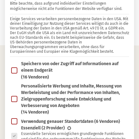
Bitte beachte, dass aufgrund individueller Einstellungen
EINKAUFEN
15
1
möglicherweise nicht alle Funktionen der Website verfügbar sind.
6 KOMMENTARE
Einige Services verarbeiten personenbezogene Daten in den USA. Mit
deiner Einwilligung zur Nutzung dieser Services willigst du auch in die
Verarbeitung der Daten in den USA gemäß Art. 49 (1) lit. a GDPR ein.
Sylvia Jahns
Der EuGH stuft die USA als ein Land mit unzureichendem Datenschutz
nach EU-Standards ein. Es besteht beispielsweise die Gefahr, dass
US-Behörden personenbezogene Daten in
Überwachungsprogrammen verarbeiten, ohne dass für
Europäerinnen und Europäer eine Klagemöglichkeit besteht.
Im Folgenden findest du eine Liste der Zwecke des IAB T
Inhaltsverzeichnis
Speichern von oder Zugriff auf Informationen auf
einem Endgerät
Zart und edel: Furoshiki-Tücher
(16 Vendoren)
Personalisierte Werbung und Inhalte, Messung von
Geschenkbeutel aus Stoff von Beutelwerk
Werbeleistung und der Performance von Inhalten,
Nachhaltige Geschenkverpackungen von
Zielgruppenforschung sowie Entwicklung und
GoodGive
Verbesserung von Angeboten
(14 Vendoren)
Cradle-to-Cradle-Geschenkpapier von
PlanetPaket
Verwendung genauer Standortdaten
(6 Vendoren)
Es folgt eine Liste der Service-Gruppen, für die eine Ein
Essenziell
(2 Provider)
Essenzielle Services ermöglichen grundlegende Funktionen