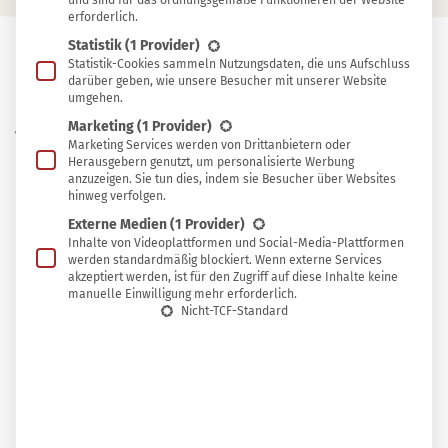
und sind für das ordnungsgemäße Funktionieren der Website
erforderlich.
Statistik
(1 Provider)
Statistik-Cookies sammeln Nutzungsdaten, die uns Aufschluss
In
darüber geben, wie unsere Besucher mit unserer Website
In Sammlung speichern
umgehen.
Sammlung
Marketing
(1 Provider)
W
speichern
er
Geschenke umweltfreundlich
Marketing Services werden von Drittanbietern oder
Herausgebern genutzt, um personalisierte Werbung
verpacken
möchte, kann zum Beispiel auf
anzuzeigen. Sie tun dies, indem sie Besucher über Websites
Zeitungspapier oder alte Buchseiten
hinweg verfolgen.
Externe Medien
(1 Provider)
zurückgreifen. Wenn es etwas schicker sein und
Inhalte von Videoplattformen und Social-Media-Plattformen
auch etwas kosten darf, kommen aber auch
werden standardmäßig blockiert. Wenn externe Services
akzeptiert werden, ist für den Zugriff auf diese Inhalte keine
nachhaltige Geschenkverpackungen in Frage, die
manuelle Einwilligung mehr erforderlich.
einmalig gekauft werden und dann unzählige
Nicht-TCF-Standard
Male wiederverwendet werden können.
In diesem Beitrag haben wir die schönsten Produkte