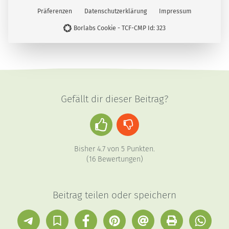
Präferenzen
Datenschutzerklärung
Impressum
Plastikfrei
Weihnachten
Zero Waste
Borlabs Cookie - TCF-CMP Id: 323
Gefällt dir dieser Beitrag?
Daumen
Daumen
hoch
runter
Bisher
4.7
von
5
Punkten.
(
16
Bewertungen)
Beitrag teilen oder speichern
Telegram
In
Facebook
Pinterest
E-
Drucken
Whatsap