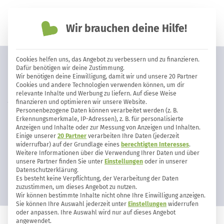
Wir brauchen deine Hilfe!
einfach nachhaltiger leben
Cookies helfen uns, das Angebot zu verbessern und zu finanzieren.
Umweltfreundlich verpacken –
Dafür benötigen wir deine Zustimmung.
Wir benötigen deine Einwilligung, damit wir und unsere 20 Partner
mit diesen Geschenkpapier-
Cookies und andere Technologien verwenden können, um dir
relevante Inhalte und Werbung zu liefern. Auf diese Weise
Alternativen
finanzieren und optimieren wir unsere Website.
Personenbezogene Daten können verarbeitet werden (z. B.
Erkennungsmerkmale, IP-Adressen), z. B. für personalisierte
Anzeigen und Inhalte oder zur Messung von Anzeigen und Inhalten.
Einige unserer
20 Partner
verarbeiten Ihre Daten (jederzeit
widerrufbar) auf der Grundlage eines
berechtigten Interesses
.
Weitere Informationen über die Verwendung Ihrer Daten und über
unsere Partner finden Sie unter
Einstellungen
oder in unserer
Datenschutzerklärung.
Es besteht keine Verpflichtung, der Verarbeitung der Daten
zuzustimmen, um dieses Angebot zu nutzen.
Wir können bestimmte Inhalte nicht ohne Ihre Einwilligung anzeigen.
Sie können Ihre Auswahl jederzeit unter
Einstellungen
widerrufen
oder anpassen. Ihre Auswahl wird nur auf dieses Angebot
angewendet.