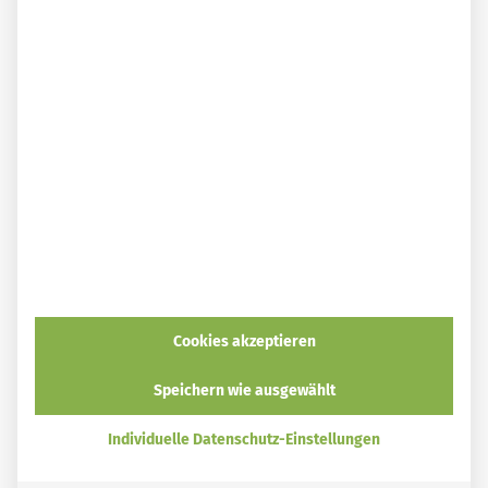
Sylvia Jahns
Seit vielen Jahren beschäftige ich mich mit
Nachhaltigkeit, Minimalismus und Selbstversorgung.
Als diplomierte Pädagogin hole ich Menschen gern
dort ab, wo sie stehen, und liebe es, andere
Menschen mit Rezepten und DIY-Alternativen zu
Fertigprodukten zu inspirieren. In meinem
Kleingarten erfreue ich mich nicht nur an selbst
angebautem Obst und Gemüse, sondern trage auch
mit Insektenhotels, Wildpflanzen und Laubhaufen
(hoffentlich) zu mehr Biodiversität und Artenschutz
Cookies akzeptieren
im Kleinen bei.
Speichern wie ausgewählt
Individuelle Datenschutz-Einstellungen
Geschenke
Nachhaltiger Konsum