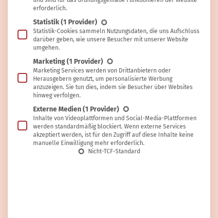
und sind für das ordnungsgemäße Funktionieren der Website
erforderlich.
Statistik
(1 Provider)
Statistik-Cookies sammeln Nutzungsdaten, die uns Aufschluss
darüber geben, wie unsere Besucher mit unserer Website
umgehen.
Marketing
(1 Provider)
Marketing Services werden von Drittanbietern oder
Herausgebern genutzt, um personalisierte Werbung
anzuzeigen. Sie tun dies, indem sie Besucher über Websites
hinweg verfolgen.
Externe Medien
(1 Provider)
Inhalte von Videoplattformen und Social-Media-Plattformen
Marco
werden standardmäßig blockiert. Wenn externe Services
akzeptiert werden, ist für den Zugriff auf diese Inhalte keine
Viel zu trinken ist wichtig – auf den
manuelle Einwilligung mehr erforderlich.
Nicht-TCF-Standard
richtigen Zeitpunkt kommt es an