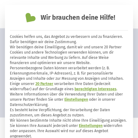
Wir brauchen deine Hilfe!
einfach nachhaltiger leben
Cookies helfen uns, das Angebot zu verbessern und zu finanzieren.
Repair Café in deiner Nähe: Dinge
Dafür benötigen wir deine Zustimmung.
Wir benötigen deine Einwilligung, damit wir und unsere 20 Partner
reparieren statt wegwerfen
Cookies und andere Technologien verwenden können, um dir
relevante Inhalte und Werbung zu liefern. Auf diese Weise
finanzieren und optimieren wir unsere Website.
Personenbezogene Daten können verarbeitet werden (z. B.
Erkennungsmerkmale, IP-Adressen), z. B. für personalisierte
Anzeigen und Inhalte oder zur Messung von Anzeigen und Inhalten.
Einige unserer
20 Partner
verarbeiten Ihre Daten (jederzeit
widerrufbar) auf der Grundlage eines
berechtigten Interesses
.
Weitere Informationen über die Verwendung Ihrer Daten und über
unsere Partner finden Sie unter
Einstellungen
oder in unserer
Datenschutzerklärung.
Es besteht keine Verpflichtung, der Verarbeitung der Daten
zuzustimmen, um dieses Angebot zu nutzen.
Wir können bestimmte Inhalte nicht ohne Ihre Einwilligung anzeigen.
Sie können Ihre Auswahl jederzeit unter
Einstellungen
widerrufen
oder anpassen. Ihre Auswahl wird nur auf dieses Angebot
EINKAUFEN
28
5
angewendet.