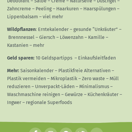
Deodorant
–
Salbe
–
Creme
–
Naturseife
–
Duschgel
–
Zahncreme
–
Peeling
–
Haarkuren
–
Haarspülungen
–
Lippenbalsam
–
viel mehr
Wildpflanzen
:
Erntekalender
–
gesunde “Unkräuter”
–
Brennnessel
–
Giersch
–
Löwenzahn
–
Kamille
–
Kastanien
–
mehr
Geld sparen:
10 Geldspartipps
–
Einkaufsleitfaden
Mehr:
Saisonkalender
–
Plastikfreie Alternativen
–
Plastik vermeiden
–
Mikroplastik
–
Zero waste
–
Müll
reduzieren
–
Unverpackt-Läden
–
Minimalismus
–
Waschmaschine reinigen
–
Gewürze
–
Küchenkräuter
–
Ingwer
–
regionale Superfoods