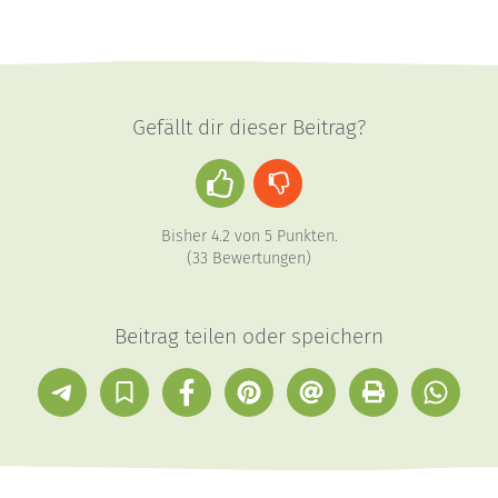
Gefällt dir dieser Beitrag?
Daumen
Daumen
hoch
runter
Bisher
4.2
von
5
Punkten.
(
33
Bewertungen)
Beitrag teilen oder speichern
Telegram
In
Facebook
Pinterest
E-
Drucken
Whatsap
Sammlung
Mail
speichern