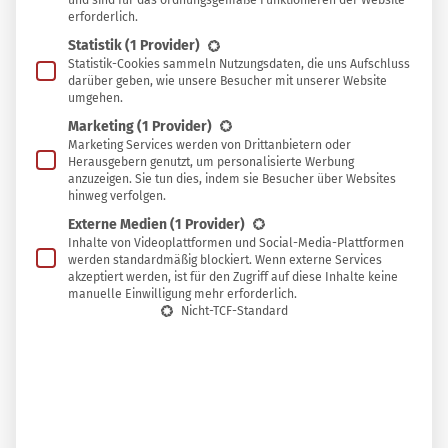
und sind für das ordnungsgemäße Funktionieren der Website
S
erforderlich.
speichern
tatt sie selbst zu reparieren oder eine
Statistik
(1 Provider)
Werkstatt aufzusuchen, landen viele
Statistik-Cookies sammeln Nutzungsdaten, die uns Aufschluss
darüber geben, wie unsere Besucher mit unserer Website
Alltagsgegenstände inzwischen direkt in der
umgehen.
Mülltonne. Dabei fehlt oft nur das Wissen oder
Marketing
(1 Provider)
das passende Werkzeug, um Föhn, Toaster oder
Marketing Services werden von Drittanbietern oder
Herausgebern genutzt, um personalisierte Werbung
Fernseher wieder zum Laufen zu kriegen. Ein
anzuzeigen. Sie tun dies, indem sie Besucher über Websites
hinweg verfolgen.
zunehmendes Problem, dem sich
Repair Cafés
Externe Medien
(1 Provider)
angenommen haben.
Inhalte von Videoplattformen und Social-Media-Plattformen
werden standardmäßig blockiert. Wenn externe Services
akzeptiert werden, ist für den Zugriff auf diese Inhalte keine
manuelle Einwilligung mehr erforderlich.
Nicht-TCF-Standard
In vielen größeren Städten geben Fachfrauen und
Hobbybastler in regelmäßigen Treffen (sogenannten
Repair Cafés
) ihr Know-how weiter und helfen, zahlreiche
Dinge vor der Tonne zu bewahren – vielleicht ja auch in
deiner Nähe.