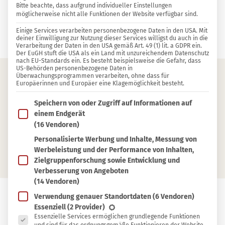
Bitte beachte, dass aufgrund individueller Einstellungen
möglicherweise nicht alle Funktionen der Website verfügbar sind.
3 KOMMENTARE
Einige Services verarbeiten personenbezogene Daten in den USA. Mit
Sylvia Jahns
deiner Einwilligung zur Nutzung dieser Services willigst du auch in die
Verarbeitung der Daten in den USA gemäß Art. 49 (1) lit. a GDPR ein.
Der EuGH stuft die USA als ein Land mit unzureichendem Datenschutz
nach EU-Standards ein. Es besteht beispielsweise die Gefahr, dass
US-Behörden personenbezogene Daten in
Überwachungsprogrammen verarbeiten, ohne dass für
Europäerinnen und Europäer eine Klagemöglichkeit besteht.
Inhaltsverzeichnis
Im Folgenden findest du eine Liste der Zwecke des IAB T
Speichern von oder Zugriff auf Informationen auf
Was ist ein Repair Café?
einem Endgerät
(16 Vendoren)
Repair Café in deiner Nähe finden
Personalisierte Werbung und Inhalte, Messung von
Repair Café gründen
Werbeleistung und der Performance von Inhalten,
Zielgruppenforschung sowie Entwicklung und
Verbesserung von Angeboten
(14 Vendoren)
Verwendung genauer Standortdaten
(6 Vendoren)
Es folgt eine Liste der Service-Gruppen, für die eine Ein
Essenziell
(2 Provider)
In
In Sammlung speichern
Essenzielle Services ermöglichen grundlegende Funktionen
Sammlung