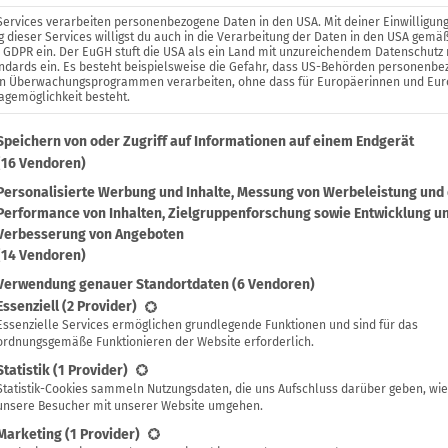
Services verarbeiten personenbezogene Daten in den USA. Mit deiner Einwilligung
 dieser Services willigst du auch in die Verarbeitung der Daten in den USA gemäß
. a GDPR ein. Der EuGH stuft die USA als ein Land mit unzureichendem Datenschutz
ndards ein. Es besteht beispielsweise die Gefahr, dass US-Behörden personenb
in Überwachungsprogrammen verarbeiten, ohne dass für Europäerinnen und Eu
agemöglichkeit besteht.
lgenden findest du eine Liste der Zwecke des IAB Transparenc
Speichern von oder Zugriff auf Informationen auf einem Endgerät
(16 Vendoren)
Personalisierte Werbung und Inhalte, Messung von Werbeleistung und
Performance von Inhalten, Zielgruppenforschung sowie Entwicklung u
Verbesserung von Angeboten
(14 Vendoren)
Verwendung genauer Standortdaten
(6 Vendoren)
lgt eine Liste der Service-Gruppen, für die eine Einwilligung 
Essenziell
(2 Provider)
Essenzielle Services ermöglichen grundlegende Funktionen und sind für das
ordnungsgemäße Funktionieren der Website erforderlich.
Statistik
(1 Provider)
Statistik-Cookies sammeln Nutzungsdaten, die uns Aufschluss darüber geben, wie
unsere Besucher mit unserer Website umgehen.
Marketing
(1 Provider)