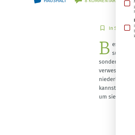
HAUSHALT
8 KOMMENTARE
In
In Sammlun
Sammlung
B
speichern
esonders
summen u
sondern übert
verwesendem P
niederlassen. 
kannst du mit 
um sie später 