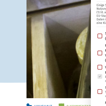
Einige 
Nutzung
(1) lit
EU-Sta
Daten 
eine Kl
Im Fo
Es fo