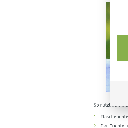
So nutzt du sie 
Flaschenunter
Den Trichter