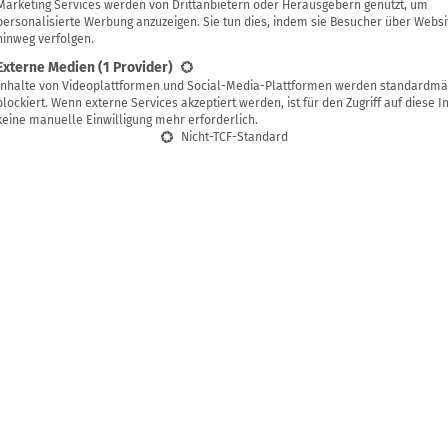
Nesrin
Marketing Services werden von Drittanbietern oder Herausgebern genutzt, um
personalisierte Werbung anzuzeigen. Sie tun dies, indem sie Besucher über Websi
hinweg verfolgen.
Externe Medien
(1 Provider)
Inhalte von Videoplattformen und Social-Media-Plattformen werden standardmä
g speichern
blockiert. Wenn externe Services akzeptiert werden, ist für den Zugriff auf diese I
keine manuelle Einwilligung mehr erforderlich.
Nicht-TCF-Standard
 im Sommer sind sie ein lästiges Problem: Stubenflie
nd brummen nicht nur äußerst nervig durch die Wo
ragen von ihren bevorzugten Nahrungsmitteln Aas, K
flanzenmaterial Krankheitserreger überall dorthin, w
Anstatt sie zu erschlagen oder mit Klebefallen qualvol
einfachsten Mitteln eine Lebendfalle für Stubenfliege
draußen in die Freiheit zu entlassen.