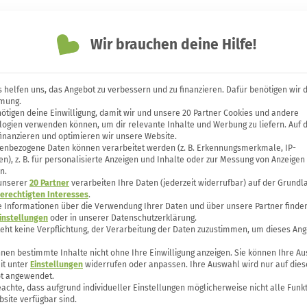
Themen
Unsere Bücher
Forum
Wir brauchen deine Hilfe!
 helfen uns, das Angebot zu verbessern und zu finanzieren. Dafür benötigen wir 
mung.
ötigen deine Einwilligung, damit wir und unsere 20 Partner Cookies und andere
 los: Tierfreundliche Leben
logien verwenden können, um dir relevante Inhalte und Werbung zu liefern. Auf 
finanzieren und optimieren wir unsere Website.
enbezogene Daten können verarbeitet werden (z. B. Erkennungsmerkmale, IP-
n), z. B. für personalisierte Anzeigen und Inhalte oder zur Messung von Anzeigen
n.
 unserer
20 Partner
verarbeiten Ihre Daten (jederzeit widerrufbar) auf der Grundl
erechtigten Interesses
.
e Informationen über die Verwendung Ihrer Daten und über unsere Partner finden
instellungen
oder in unserer Datenschutzerklärung.
teht keine Verpflichtung, der Verarbeitung der Daten zuzustimmen, um dieses Ang
nen bestimmte Inhalte nicht ohne Ihre Einwilligung anzeigen. Sie können Ihre A
it unter
Einstellungen
widerrufen oder anpassen. Ihre Auswahl wird nur auf dies
t angewendet.
eachte, dass aufgrund individueller Einstellungen möglicherweise nicht alle Funk
site verfügbar sind.