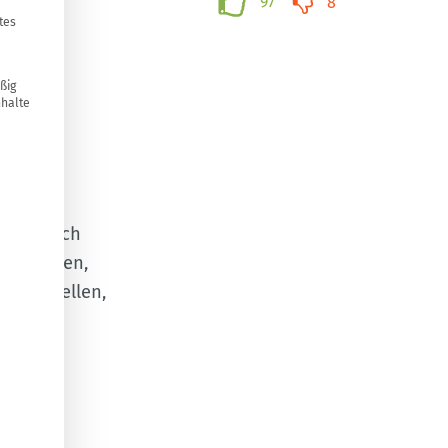
97
8
tes
ßig
nhalte
gen! Sie
hnung,
ot und
o sie sich
l zu töten,
n herstellen,