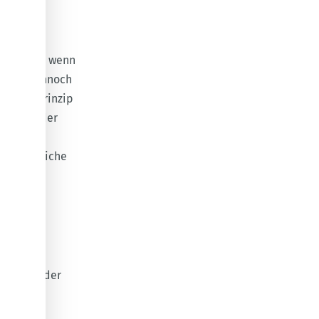
gen
. Denn wenn
sie es dennoch
n. Das Prinzip
 jedoch der
sekten.
proteinreiche
 bei der
hresten oder