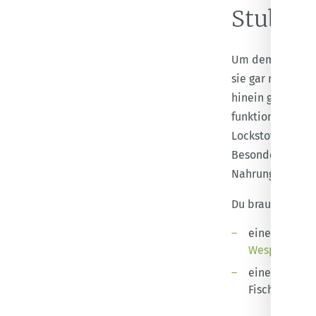
Stubenf
Um dem
Stubenf
sie gar nicht er
hinein geschafft
funktioniert wie
Lockstoff, denn 
Besonders geeign
Nahrungsmittel u
Du brauchst:
eine Falle au
Wespenfalle
einen protei
Fischhaut