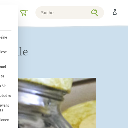
Suche
Shop
nach
deine
dfalle
diese
 und
age
 Sie
ebot zu
uswahl
es
tionen