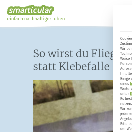
einfach nachhaltiger leben
Cookies
Zustim
Wir ben
So wirst du Fliegen
Techno
Weise 
statt Klebefalle
Person
Adresse
Inhalte
Einige
eines
b
Weiter
unter
E
Es bes
nutzen.
Wir kön
jederze
Angebo
Bitte b
der Web