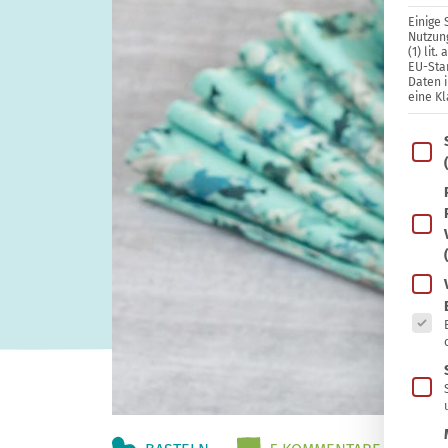
Einige 
Nutzung
(1) lit
EU-Sta
Daten 
eine Kl
Im Fo
Es fo