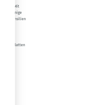
rojekt: Mit
du nur wenige
enen Utensilien
cm)
mit platten
k Draht