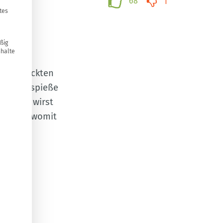
68
1
tes
ßig
nhalte
is bestückten
haschlikspieße
n
. Dabei wirst
er Hand, womit