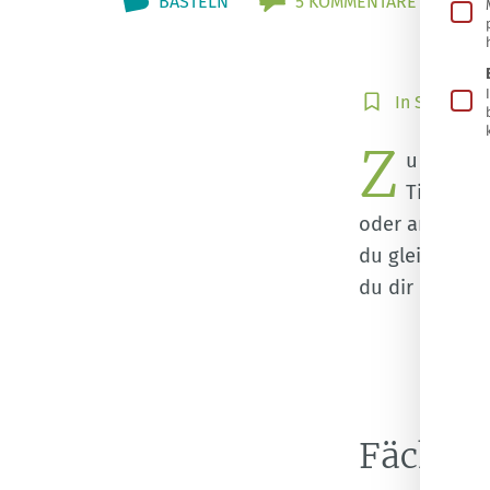
BASTELN
5 KOMMENTARE
In
In Sammlun
Sammlung
Z
speichern
u heiß z
Tiefkühl
oder angehäuf
du gleichzeiti
du dir bei Hit
Fächer 