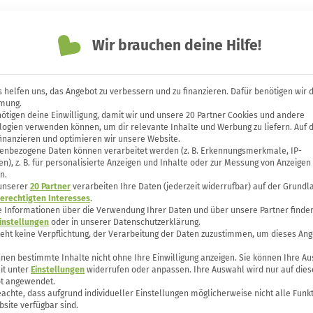
Themen
Unsere Bücher
Forum
Wir brauchen deine Hilfe!
 helfen uns, das Angebot zu verbessern und zu finanzieren. Dafür benötigen wir 
mung.
ötigen deine Einwilligung, damit wir und unsere 20 Partner Cookies und andere
nfaches Upcycling-Projekt 
logien verwenden können, um dir relevante Inhalte und Werbung zu liefern. Auf 
finanzieren und optimieren wir unsere Website.
enbezogene Daten können verarbeitet werden (z. B. Erkennungsmerkmale, IP-
n), z. B. für personalisierte Anzeigen und Inhalte oder zur Messung von Anzeigen
n.
 unserer
20 Partner
verarbeiten Ihre Daten (jederzeit widerrufbar) auf der Grundl
erechtigten Interesses
.
e Informationen über die Verwendung Ihrer Daten und über unsere Partner finden
instellungen
oder in unserer Datenschutzerklärung.
teht keine Verpflichtung, der Verarbeitung der Daten zuzustimmen, um dieses Ang
nen bestimmte Inhalte nicht ohne Ihre Einwilligung anzeigen. Sie können Ihre A
it unter
Einstellungen
widerrufen oder anpassen. Ihre Auswahl wird nur auf dies
t angewendet.
eachte, dass aufgrund individueller Einstellungen möglicherweise nicht alle Funk
site verfügbar sind.