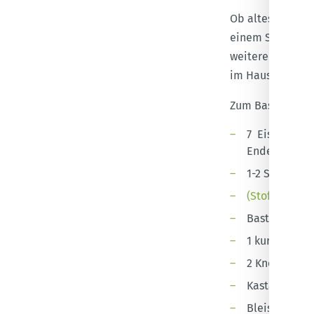
Ob altes Hemd, 
einem Stück Sto
weitere Material
im Haushalt – en
Zum Basteln des
7 Eisstiele (
Enden
1-2 Stoffreste
(Stoff-)scher
Bastelkleber 
1 kurzes Sat
2 Knöpfe
Kastanienboh
Bleistift zum