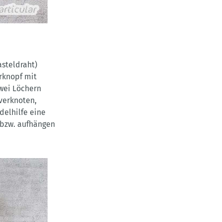
asteldraht)
rknopf mit
wei Löchern
verknoten,
delhilfe eine
 bzw. aufhängen