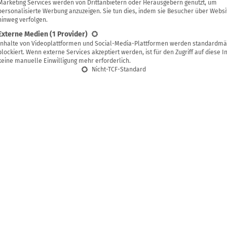
Helgard
Marketing Services werden von Drittanbietern oder Herausgebern genutzt, um
personalisierte Werbung anzuzeigen. Sie tun dies, indem sie Besucher über Websi
hinweg verfolgen.
Externe Medien
(1 Provider)
Inhalte von Videoplattformen und Social-Media-Plattformen werden standardmä
g speichern
blockiert. Wenn externe Services akzeptiert werden, ist für den Zugriff auf diese I
keine manuelle Einwilligung mehr erforderlich.
Nicht-TCF-Standard
um Grillen? Stattdessen regelmäßige Gänge zum mit E
er? Dann nutze deine womöglich übriggebliebenen Sc
ten Eisstiele doch, um daraus einen
Fächer zu bastel
g alte Stoffreste los und hast als Ergebnis etwas in d
ze selber ein Lüftchen zuwedeln kannst.
basteln – aus Stoffresten