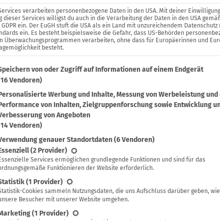
Services verarbeiten personenbezogene Daten in den USA. Mit deiner Einwilligung
 dieser Services willigst du auch in die Verarbeitung der Daten in den USA gemäß
. a GDPR ein. Der EuGH stuft die USA als ein Land mit unzureichendem Datenschutz
ndards ein. Es besteht beispielsweise die Gefahr, dass US-Behörden personenb
in Überwachungsprogrammen verarbeiten, ohne dass für Europäerinnen und Eu
agemöglichkeit besteht.
lgenden findest du eine Liste der Zwecke des IAB Transparenc
Speichern von oder Zugriff auf Informationen auf einem Endgerät
(16 Vendoren)
Personalisierte Werbung und Inhalte, Messung von Werbeleistung und
Performance von Inhalten, Zielgruppenforschung sowie Entwicklung u
Verbesserung von Angeboten
(14 Vendoren)
Verwendung genauer Standortdaten
(6 Vendoren)
lgt eine Liste der Service-Gruppen, für die eine Einwilligung 
Essenziell
(2 Provider)
Essenzielle Services ermöglichen grundlegende Funktionen und sind für das
ordnungsgemäße Funktionieren der Website erforderlich.
Statistik
(1 Provider)
Statistik-Cookies sammeln Nutzungsdaten, die uns Aufschluss darüber geben, wie
unsere Besucher mit unserer Website umgehen.
Marketing
(1 Provider)