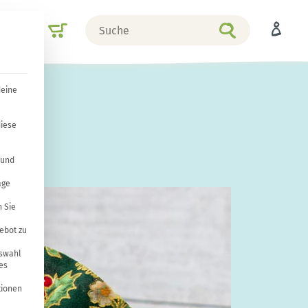
Suche
Shop
nach
deine
aus
diese
 und
age
 Sie
ebot zu
uswahl
es
tionen