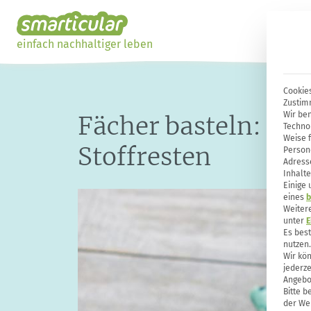
einfach nachhaltiger leben
Cookies
Zustim
Wir ben
Fächer basteln: Ei
Techno
Weise 
Stoffresten
Person
Adresse
Inhalte
Einige
eines
b
Weiter
unter
E
Es bes
nutzen.
Wir kön
jederze
Angebo
Bitte b
der Web