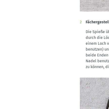
Fächergeste
Die Spieße ü
durch die Lö
einem Loch v
benutzen) un
beide Enden d
Nadel benutz
zu können, d