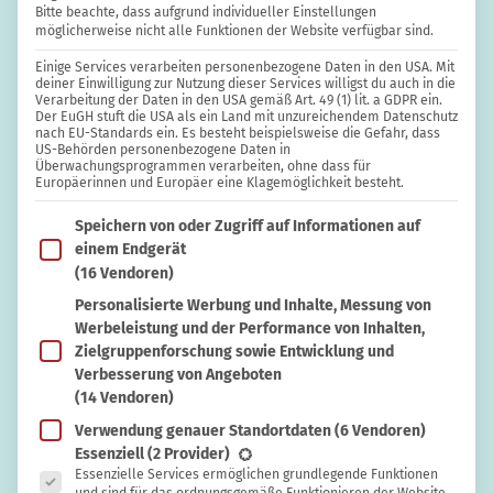
Bitte beachte, dass aufgrund individueller Einstellungen
möglicherweise nicht alle Funktionen der Website verfügbar sind.
Einige Services verarbeiten personenbezogene Daten in den USA. Mit
KREATIVITÄT
Annette Frenzel
deiner Einwilligung zur Nutzung dieser Services willigst du auch in die
Verarbeitung der Daten in den USA gemäß Art. 49 (1) lit. a GDPR ein.
Nähprojekte für Fortgeschrittene – mit
Der EuGH stuft die USA als ein Land mit unzureichendem Datenschutz
nach EU-Standards ein. Es besteht beispielsweise die Gefahr, dass
diesen Tipps gelingen Lunchbags,
US-Behörden personenbezogene Daten in
Überwachungsprogrammen verarbeiten, ohne dass für
Stoffbinden und andere Werke
Europäerinnen und Europäer eine Klagemöglichkeit besteht.
Im Folgenden findest du eine Liste der Zwecke des IAB T
Speichern von oder Zugriff auf Informationen auf
einem Endgerät
(16 Vendoren)
Personalisierte Werbung und Inhalte, Messung von
Werbeleistung und der Performance von Inhalten,
Zielgruppenforschung sowie Entwicklung und
Verbesserung von Angeboten
(14 Vendoren)
Verwendung genauer Standortdaten
(6 Vendoren)
Es folgt eine Liste der Service-Gruppen, für die eine Ein
Essenziell
(2 Provider)
Essenzielle Services ermöglichen grundlegende Funktionen