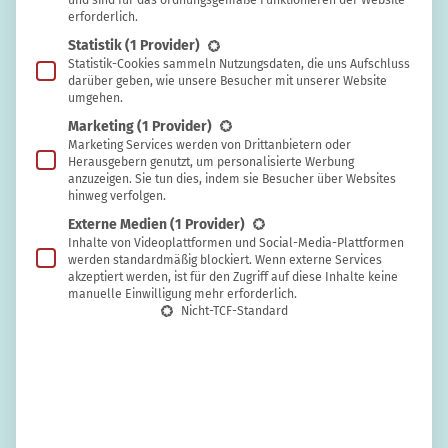
und sind für das ordnungsgemäße Funktionieren der Website
erforderlich.
KREATIVITÄT
Annette Frenzel
Statistik
(1 Provider)
Statistik-Cookies sammeln Nutzungsdaten, die uns Aufschluss
darüber geben, wie unsere Besucher mit unserer Website
Schalmütze selber nähen aus altem
umgehen.
Kapuzenpullover
Marketing
(1 Provider)
Marketing Services werden von Drittanbietern oder
Herausgebern genutzt, um personalisierte Werbung
anzuzeigen. Sie tun dies, indem sie Besucher über Websites
hinweg verfolgen.
Externe Medien
(1 Provider)
Inhalte von Videoplattformen und Social-Media-Plattformen
werden standardmäßig blockiert. Wenn externe Services
akzeptiert werden, ist für den Zugriff auf diese Inhalte keine
manuelle Einwilligung mehr erforderlich.
Nicht-TCF-Standard
KREATIVITÄT
Ulrike Auer