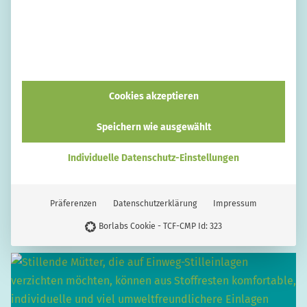
Cookies akzeptieren
Speichern wie ausgewählt
KREATIVITÄT
Ulrike Auer
Individuelle Datenschutz-Einstellungen
Lunchbag selber nähen – ersetzt die
Papiertüte fürs Brot
Präferenzen
Datenschutzerklärung
Impressum
Borlabs Cookie - TCF-CMP Id: 323