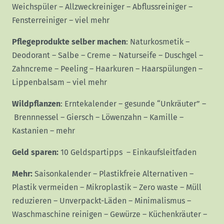
Weichspüler
–
Allzweckreiniger
–
Abflussreiniger
–
Fensterreiniger
–
viel mehr
Pflegeprodukte selber machen
:
Naturkosmetik
–
Deodorant
–
Salbe
–
Creme
–
Naturseife
–
Duschgel
–
Zahncreme
–
Peeling
–
Haarkuren
–
Haarspülungen
–
Lippenbalsam
–
viel mehr
Wildpflanzen
:
Erntekalender
–
gesunde “Unkräuter”
–
Brennnessel
–
Giersch
–
Löwenzahn
–
Kamille
–
Kastanien
–
mehr
Geld sparen:
10 Geldspartipps
–
Einkaufsleitfaden
Mehr:
Saisonkalender
–
Plastikfreie Alternativen
–
Plastik vermeiden
–
Mikroplastik
–
Zero waste
–
Müll
reduzieren
–
Unverpackt-Läden
–
Minimalismus
–
Waschmaschine reinigen
–
Gewürze
–
Küchenkräuter
–