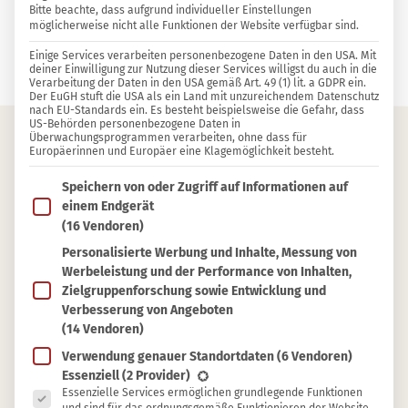
Bitte beachte, dass aufgrund individueller Einstellungen
möglicherweise nicht alle Funktionen der Website verfügbar sind.
0 KOMMENTARE
Einige Services verarbeiten personenbezogene Daten in den USA. Mit
Maximilian Knap
deiner Einwilligung zur Nutzung dieser Services willigst du auch in die
Verarbeitung der Daten in den USA gemäß Art. 49 (1) lit. a GDPR ein.
Der EuGH stuft die USA als ein Land mit unzureichendem Datenschutz
nach EU-Standards ein. Es besteht beispielsweise die Gefahr, dass
US-Behörden personenbezogene Daten in
Überwachungsprogrammen verarbeiten, ohne dass für
Europäerinnen und Europäer eine Klagemöglichkeit besteht.
Inhaltsverzeichnis
Im Folgenden findest du eine Liste der Zwecke des IAB T
Speichern von oder Zugriff auf Informationen auf
Tragbare Gasheizung
einem Endgerät
(16 Vendoren)
Tischkamin mit Bioethanol
Personalisierte Werbung und Inhalte, Messung von
Elektroheizgerät
Werbeleistung und der Performance von Inhalten,
Teelicht-Ofen
Zielgruppenforschung sowie Entwicklung und
Verbesserung von Angeboten
Holzofen
(14 Vendoren)
Maßnahmen gegen Wärmeverluste
Verwendung genauer Standortdaten
(6 Vendoren)
Es folgt eine Liste der Service-Gruppen, für die eine Ein
Essenziell
(2 Provider)
Essenzielle Services ermöglichen grundlegende Funktionen