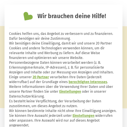
Wir brauchen deine Hilfe!
einfach nachhaltiger leben
Cookies helfen uns, das Angebot zu verbessern und zu finanzieren.
Heizen ohne Strom – so sorgst du
Dafür benötigen wir deine Zustimmung.
Wir benötigen deine Einwilligung, damit wir und unsere 20 Partner
für eine Notfall-Heizung
Cookies und andere Technologien verwenden können, um dir
relevante Inhalte und Werbung zu liefern. Auf diese Weise
finanzieren und optimieren wir unsere Website.
Personenbezogene Daten können verarbeitet werden (z. B.
Erkennungsmerkmale, IP-Adressen), z. B. für personalisierte
Anzeigen und Inhalte oder zur Messung von Anzeigen und Inhalten.
Einige unserer
20 Partner
verarbeiten Ihre Daten (jederzeit
widerrufbar) auf der Grundlage eines
berechtigten Interesses
.
Weitere Informationen über die Verwendung Ihrer Daten und über
unsere Partner finden Sie unter
Einstellungen
oder in unserer
Datenschutzerklärung.
Es besteht keine Verpflichtung, der Verarbeitung der Daten
zuzustimmen, um dieses Angebot zu nutzen.
Wir können bestimmte Inhalte nicht ohne Ihre Einwilligung anzeigen.
Sie können Ihre Auswahl jederzeit unter
Einstellungen
widerrufen
oder anpassen. Ihre Auswahl wird nur auf dieses Angebot
KRISENVORSORGE
6
0
angewendet.