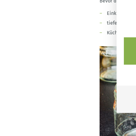
Bevor du mit dem
Einkochgläse
tiefes Backb
Küchenhandtu