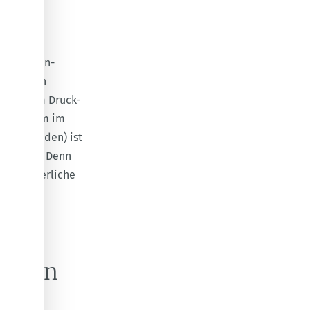
e Backofen-
-Erregern
 in einem Druck-
 Einkochem im
it verbunden) ist
chrieben
. Denn
e erforderliche
ckofen