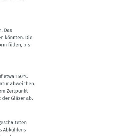
n. Das
en könnten. Die
rm füllen, bis
uf etwa 150°C
ratur abweichen.
sem Zeitpunkt
 der Gläser ab.
geschalteten
s Abkühlens