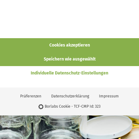
 Einkochen beginnst, lege dir ein paar Utensilien bereit:
r (z.B. Weckgläser oder
Schraubgläser
)
lech oder Auflaufform
ch oder Stück Stoff in passender Größe
Cookies akzeptieren
Speichern wie ausgewählt
Individuelle Datenschutz-Einstellungen
Präferenzen
Datenschutzerklärung
Impressum
Borlabs Cookie - TCF-CMP Id: 323