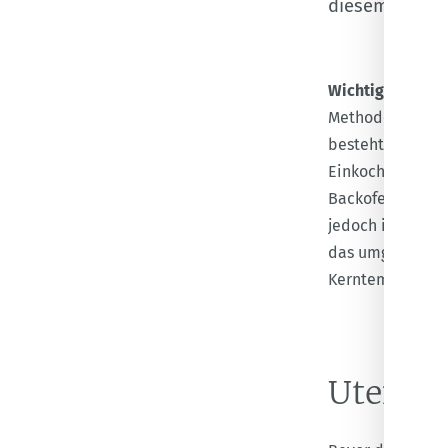
diesem Beitra
Wichtig:
Für Kic
Methode NICHT g
besteht. Diese b
Einkochtopf (Pre
Backofen ist mög
jedoch in jedem 
das umgebende W
Kerntemperatur w
Utensil