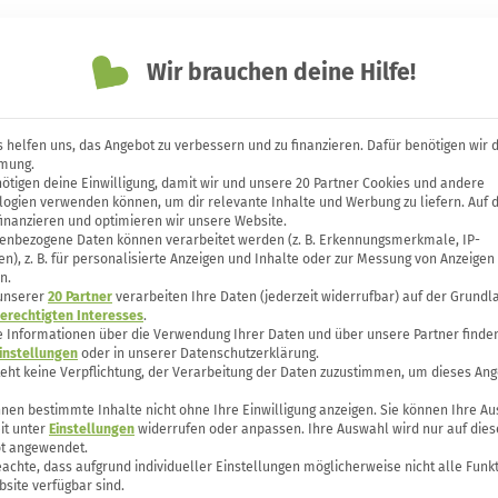
Themen
Unsere Bücher
Forum
Wir brauchen deine Hilfe!
 helfen uns, das Angebot zu verbessern und zu finanzieren. Dafür benötigen wir 
mung.
ötigen deine Einwilligung, damit wir und unsere 20 Partner Cookies und andere
fen – so gelingt es
logien verwenden können, um dir relevante Inhalte und Werbung zu liefern. Auf 
finanzieren und optimieren wir unsere Website.
enbezogene Daten können verarbeitet werden (z. B. Erkennungsmerkmale, IP-
n), z. B. für personalisierte Anzeigen und Inhalte oder zur Messung von Anzeigen
n.
 unserer
20 Partner
verarbeiten Ihre Daten (jederzeit widerrufbar) auf der Grundl
erechtigten Interesses
.
e Informationen über die Verwendung Ihrer Daten und über unsere Partner finden
instellungen
oder in unserer Datenschutzerklärung.
teht keine Verpflichtung, der Verarbeitung der Daten zuzustimmen, um dieses Ang
nen bestimmte Inhalte nicht ohne Ihre Einwilligung anzeigen. Sie können Ihre A
it unter
Einstellungen
widerrufen oder anpassen. Ihre Auswahl wird nur auf dies
t angewendet.
eachte, dass aufgrund individueller Einstellungen möglicherweise nicht alle Funk
site verfügbar sind.