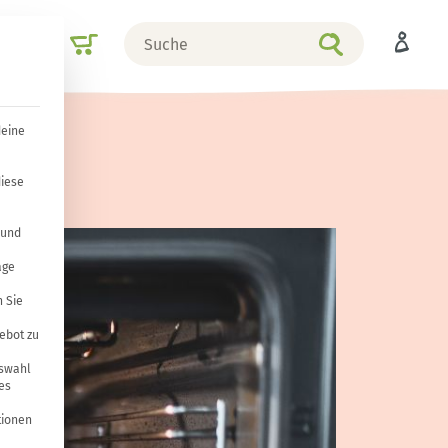
Suche
Shop
nach
deine
diese
 und
age
 Sie
ebot zu
uswahl
es
tionen