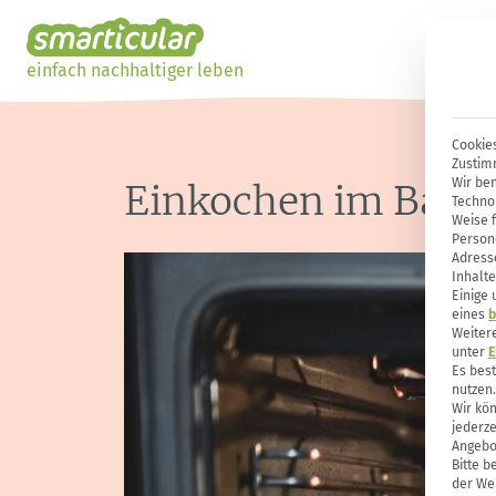
einfach nachhaltiger leben
Cookies
Zustim
Wir ben
Einkochen im Backo
Techno
Weise 
Person
Adresse
Inhalte
Einige
eines
b
Weiter
unter
E
Es bes
nutzen.
Wir kön
jederze
Angebo
Bitte b
der Web