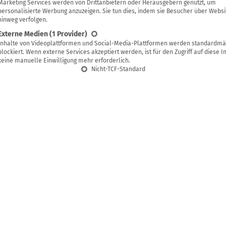
Marketing Services werden von Drittanbietern oder Herausgebern genutzt, um
personalisierte Werbung anzuzeigen. Sie tun dies, indem sie Besucher über Websi
hinweg verfolgen.
Externe Medien
(1 Provider)
Inhalte von Videoplattformen und Social-Media-Plattformen werden standardmä
verzeichnis
blockiert. Wenn externe Services akzeptiert werden, ist für den Zugriff auf diese I
keine manuelle Einwilligung mehr erforderlich.
Nicht-TCF-Standard
ür das Einkochen im Backofen
Backofen – Schritt für Schritt
g speichern
 im Backofen ist eine praktische Alternative zum klas
ren im Topf. Was du dafür brauchst und wie es geht, 