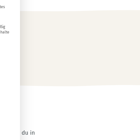
tes
ßig
nhalte
sischen
erfährst du in