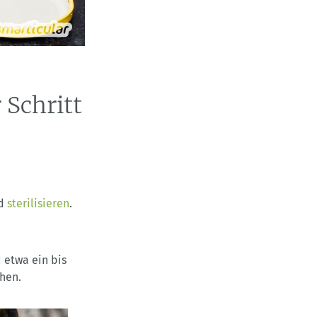
 Schritt
nd
sterilisieren
.
 etwa ein bis
chen.