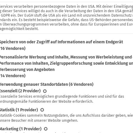
Services verarbeiten personenbezogene Daten in den USA. Mit deiner Einwilligung
 dieser Services willigst du auch in die Verarbeitung der Daten in den USA gemäß
. a GDPR ein. Der EuGH stuft die USA als ein Land mit unzureichendem Datenschutz
ndards ein. Es besteht beispielsweise die Gefahr, dass US-Behörden personenb
in Überwachungsprogrammen verarbeiten, ohne dass für Europäerinnen und Eu
agemöglichkeit besteht.
lgenden findest du eine Liste der Zwecke des IAB Transparenc
Speichern von oder Zugriff auf Informationen auf einem Endgerät
(16 Vendoren)
Personalisierte Werbung und Inhalte, Messung von Werbeleistung und
Performance von Inhalten, Zielgruppenforschung sowie Entwicklung u
Verbesserung von Angeboten
(14 Vendoren)
Verwendung genauer Standortdaten
(6 Vendoren)
lgt eine Liste der Service-Gruppen, für die eine Einwilligung 
Essenziell
(2 Provider)
Essenzielle Services ermöglichen grundlegende Funktionen und sind für das
ordnungsgemäße Funktionieren der Website erforderlich.
Statistik
(1 Provider)
Statistik-Cookies sammeln Nutzungsdaten, die uns Aufschluss darüber geben, wie
E
Linda Frech
unsere Besucher mit unserer Website umgehen.
Marketing
(1 Provider)