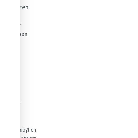
ngenehmsten
d sogar
teile der
auch haben
m die
 beim
tleerung möglich