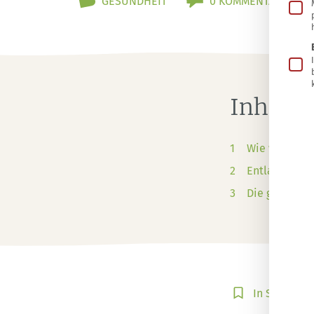
GESUNDHEIT
0 KOMMENTARE
Inhalts
Wie wichtig 
Entlastungst
Die gängigst
In
In Sammlun
Sammlung