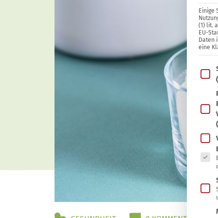
Einige 
Nutzung
(1) lit
EU-Sta
Daten 
eine Kl
Im Fo
Es fo