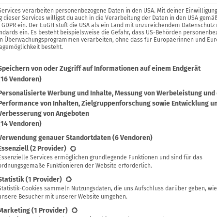
Services verarbeiten personenbezogene Daten in den USA. Mit deiner Einwilligung
 dieser Services willigst du auch in die Verarbeitung der Daten in den USA gemäß
. a GDPR ein. Der EuGH stuft die USA als ein Land mit unzureichendem Datenschutz
ndards ein. Es besteht beispielsweise die Gefahr, dass US-Behörden personenb
in Überwachungsprogrammen verarbeiten, ohne dass für Europäerinnen und Eu
agemöglichkeit besteht.
lgenden findest du eine Liste der Zwecke des IAB Transparenc
Speichern von oder Zugriff auf Informationen auf einem Endgerät
(16 Vendoren)
Personalisierte Werbung und Inhalte, Messung von Werbeleistung und
Performance von Inhalten, Zielgruppenforschung sowie Entwicklung u
Verbesserung von Angeboten
(14 Vendoren)
Verwendung genauer Standortdaten
(6 Vendoren)
lgt eine Liste der Service-Gruppen, für die eine Einwilligung 
Essenziell
(2 Provider)
Essenzielle Services ermöglichen grundlegende Funktionen und sind für das
ordnungsgemäße Funktionieren der Website erforderlich.
Statistik
(1 Provider)
Statistik-Cookies sammeln Nutzungsdaten, die uns Aufschluss darüber geben, wie
unsere Besucher mit unserer Website umgehen.
Marketing
(1 Provider)