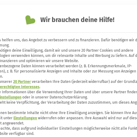
Themen
Unsere Bücher
Forum
Wir brauchen deine Hilfe!
 helfen uns, das Angebot zu verbessern und zu finanzieren. Dafür benötigen wir 
mung.
ötigen deine Einwilligung, damit wir und unsere 20 Partner Cookies und andere
dem Fasten: Ist sie wirkl
logien verwenden können, um dir relevante Inhalte und Werbung zu liefern. Auf 
finanzieren und optimieren wir unsere Website.
enbezogene Daten können verarbeitet werden (z. B. Erkennungsmerkmale, IP-
n), z. B. für personalisierte Anzeigen und Inhalte oder zur Messung von Anzeigen
n.
 unserer
20 Partner
verarbeiten Ihre Daten (jederzeit widerrufbar) auf der Grundl
erechtigten Interesses
.
e Informationen über die Verwendung Ihrer Daten und über unsere Partner finden
instellungen
oder in unserer Datenschutzerklärung.
teht keine Verpflichtung, der Verarbeitung der Daten zuzustimmen, um dieses Ang
nen bestimmte Inhalte nicht ohne Ihre Einwilligung anzeigen. Sie können Ihre A
it unter
Einstellungen
widerrufen oder anpassen. Ihre Auswahl wird nur auf dies
t angewendet.
eachte, dass aufgrund individueller Einstellungen möglicherweise nicht alle Funk
site verfügbar sind.