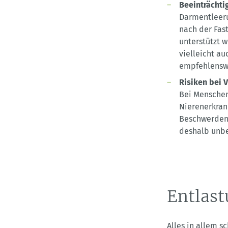
Beeinträchti
Darmentleer
nach der Fas
unterstützt 
vielleicht au
empfehlensw
Risiken bei 
Bei Menschen
Nierenerkran
Beschwerden 
deshalb unbe
Entlast
Alles in allem s