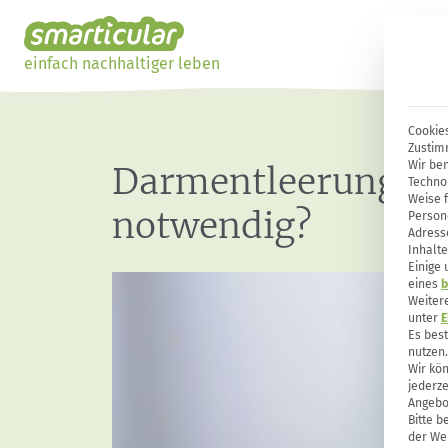
einfach nachhaltiger leben
Cookies
Zustim
Wir ben
Darmentleerung vor 
Techno
Weise 
notwendig?
Person
Adresse
Inhalte
Einige
eines
b
Weiter
unter
E
Es bes
nutzen.
Wir kön
jederze
Angebo
Bitte b
der Web