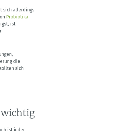
lt sich allerdings
von
Probiotika
gst, ist
r
ungen,
erung die
ollten sich
 wichtig
ch ist jeder