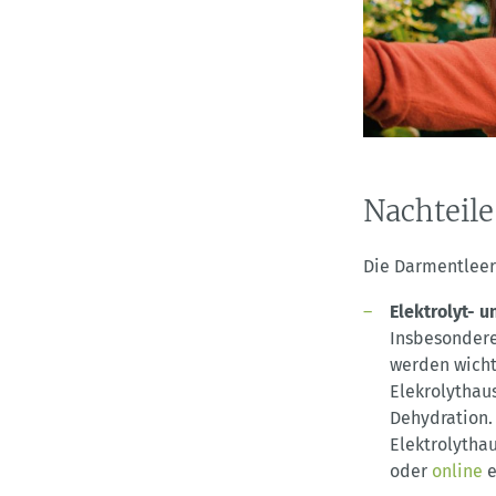
Nachteil
Die Darmentlee
Elektrolyt- u
Insbesondere
werden wicht
Elekrolythau
Dehydration.
Elektrolytha
oder
online
e