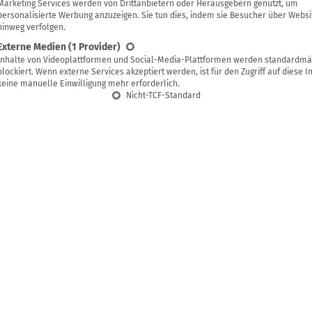
Sylvia Jahns
Marketing Services werden von Drittanbietern oder Herausgebern genutzt, um
personalisierte Werbung anzuzeigen. Sie tun dies, indem sie Besucher über Websi
hinweg verfolgen.
Externe Medien
(1 Provider)
Inhalte von Videoplattformen und Social-Media-Plattformen werden standardmä
blockiert. Wenn externe Services akzeptiert werden, ist für den Zugriff auf diese I
keine manuelle Einwilligung mehr erforderlich.
Nicht-TCF-Standard
verzeichnis
ist die Darmentleerung beim Fasten?
age mindestens ebenso wichtig
en Methoden zur Darmentleerung
g speichern