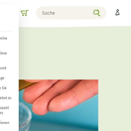
Suche
Shop
nach
deine
ich
diese
 und
age
 Sie
ebot zu
uswahl
es
tionen