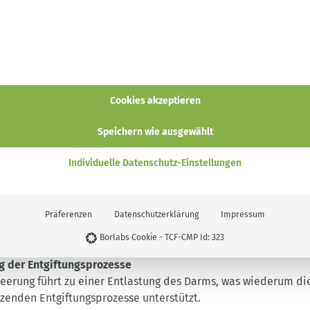
liniken und bei ambulanten Fastenkuren gehören eine intensiv
ubersalz) zum Fastenbeginn sowie mehrere Einläufe während d
u.
der Darmentleerung
Cookies akzeptieren
eits an einer langen Fastentradition mit all ihren Bestandteile
Speichern wie ausgewählt
r auch an einer Reihe von
Vorteilen
, die der Darmentleerung
Individuelle Datenschutz-Einstellungen
erden:
dauungsbeschwerden während des Fastens
 Nahrungsentzug während des Fastens verlangsamen die Verd
Präferenzen
Datenschutzerklärung
Impressum
it. Im unteren Darmtrakt verbliebene Nahrungsreste können da
Borlabs Cookie - TCF-CMP Id: 323
schwerden führen. Durch die Darmentleerung werden diese 
g der Entgiftungsprozesse
eerung führt zu einer Entlastung des Darms, was wiederum di
tzenden Entgiftungsprozesse unterstützt.