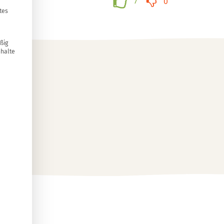
7
0
tes
ßig
nhalte