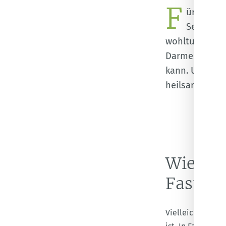
F
speichern
ür mich 
Seiten ei
wohltuenden Be
Darmentleerun
kann. Und was
heilsamen Pro
Wie wic
Fasten?
Vielleicht hast 