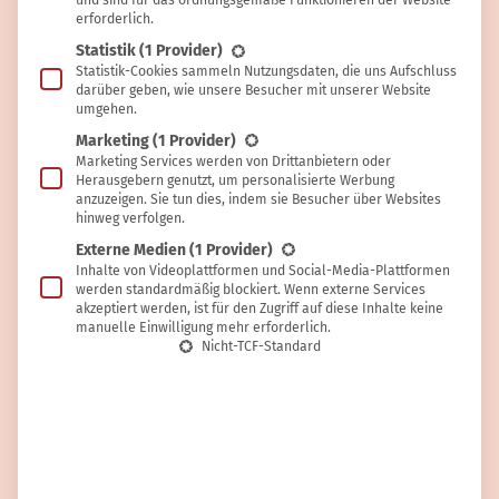
und sind für das ordnungsgemäße Funktionieren der Website
erforderlich.
Statistik
(1 Provider)
Statistik-Cookies sammeln Nutzungsdaten, die uns Aufschluss
HAUSHALT
Renate Strauss
darüber geben, wie unsere Besucher mit unserer Website
umgehen.
Mückenspray selber machen – in 30
Marketing
(1 Provider)
Marketing Services werden von Drittanbietern oder
Sekunden
Herausgebern genutzt, um personalisierte Werbung
anzuzeigen. Sie tun dies, indem sie Besucher über Websites
hinweg verfolgen.
Externe Medien
(1 Provider)
Inhalte von Videoplattformen und Social-Media-Plattformen
werden standardmäßig blockiert. Wenn externe Services
akzeptiert werden, ist für den Zugriff auf diese Inhalte keine
manuelle Einwilligung mehr erforderlich.
Nicht-TCF-Standard