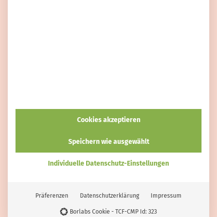
Cookies akzeptieren
ERNÄHRUNG
Sylvia Jahns
Speichern wie ausgewählt
Holunderblütenzucker selber machen – als
Alternative zu Vanillezucker
Individuelle Datenschutz-Einstellungen
Präferenzen
Datenschutzerklärung
Impressum
Borlabs Cookie - TCF-CMP Id: 323