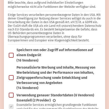
Bitte beachte, dass aufgrund individueller Einstellungen
möglicherweise nicht alle Funktionen der Website verfügbar sind.
Einige Services verarbeiten personenbezogene Daten in den USA. Mit
deiner Einwilligung zur Nutzung dieser Services willigst du auch in die
Verarbeitung der Daten in den USA gemäß Art. 49 (1) lit. a GDPR ein.
Der EuGH stuft die USA als ein Land mit unzureichendem Datenschutz
nach EU-Standards ein. Es besteht beispielsweise die Gefahr, dass
KÖRPERPFLEGE
Danielle Fröhlich
US-Behörden personenbezogene Daten in
Überwachungsprogrammen verarbeiten, ohne dass für
Europäerinnen und Europäer eine Klagemöglichkeit besteht.
Deodorant ohne Aluminium selbst
herstellen – so einfach geht’s
Im Folgenden findest du eine Liste der Zwecke des IAB T
Speichern von oder Zugriff auf Informationen auf
einem Endgerät
(16 Vendoren)
Personalisierte Werbung und Inhalte, Messung von
Werbeleistung und der Performance von Inhalten,
Zielgruppenforschung sowie Entwicklung und
Verbesserung von Angeboten
(14 Vendoren)
Verwendung genauer Standortdaten
(6 Vendoren)
Es folgt eine Liste der Service-Gruppen, für die eine Ein
Essenziell
(2 Provider)
Essenzielle Services ermöglichen grundlegende Funktionen