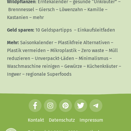
Wildpflanzen
:
Erntekalender
–
gesunde “Unkräuter”
–
Brennnessel
–
Giersch
–
Löwenzahn
–
Kamille
–
Kastanien
–
mehr
Geld sparen:
10 Geldspartipps
–
Einkaufsleitfaden
Mehr:
Saisonkalender
–
Plastikfreie Alternativen
–
Plastik vermeiden
–
Mikroplastik
–
Zero waste
–
Müll
reduzieren
–
Unverpackt-Läden
–
Minimalismus
–
Waschmaschine reinigen
–
Gewürze
–
Küchenkräuter
–
Ingwer
–
regionale Superfoods
F
I
P
T
T
a
n
i
w
e
c
s
n
i
l
Kontakt
Datenschutz
Impressum
e
t
t
t
e