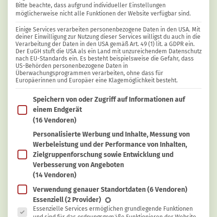
Bitte beachte, dass aufgrund individueller Einstellungen
möglicherweise nicht alle Funktionen der Website verfügbar sind.
Einige Services verarbeiten personenbezogene Daten in den USA. Mit
GESUNDHEIT
Maximilian Knap
deiner Einwilligung zur Nutzung dieser Services willigst du auch in die
Verarbeitung der Daten in den USA gemäß Art. 49 (1) lit. a GDPR ein.
Warum Blähungen entstehen und wie du
Der EuGH stuft die USA als ein Land mit unzureichendem Datenschutz
nach EU-Standards ein. Es besteht beispielsweise die Gefahr, dass
sie vermeiden kannst
US-Behörden personenbezogene Daten in
Überwachungsprogrammen verarbeiten, ohne dass für
Europäerinnen und Europäer eine Klagemöglichkeit besteht.
Im Folgenden findest du eine Liste der Zwecke des IAB T
Speichern von oder Zugriff auf Informationen auf
einem Endgerät
(16 Vendoren)
Personalisierte Werbung und Inhalte, Messung von
Werbeleistung und der Performance von Inhalten,
Zielgruppenforschung sowie Entwicklung und
Verbesserung von Angeboten
(14 Vendoren)
Verwendung genauer Standortdaten
(6 Vendoren)
Es folgt eine Liste der Service-Gruppen, für die eine Ein
Essenziell
(2 Provider)
Essenzielle Services ermöglichen grundlegende Funktionen