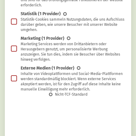
und sind für das ordnungsgemäße Funktionieren der Website
HAUSHALT
Maximilian Knap
erforderlich.
Statistik
(1 Provider)
Strom und Geld sparen ohne auf Komfort
Statistik-Cookies sammeln Nutzungsdaten, die uns Aufschluss
darüber geben, wie unsere Besucher mit unserer Website
zu verzichten
umgehen.
Marketing
(1 Provider)
Marketing Services werden von Drittanbietern oder
Herausgebern genutzt, um personalisierte Werbung
anzuzeigen. Sie tun dies, indem sie Besucher über Websites
hinweg verfolgen.
Externe Medien
(1 Provider)
Inhalte von Videoplattformen und Social-Media-Plattformen
werden standardmäßig blockiert. Wenn externe Services
akzeptiert werden, ist für den Zugriff auf diese Inhalte keine
manuelle Einwilligung mehr erforderlich.
Nicht-TCF-Standard
GESUNDHEIT
Maximilian Knap