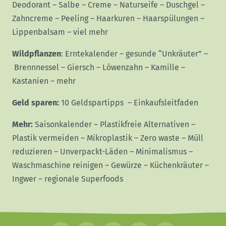
Deodorant
–
Salbe
–
Creme
–
Naturseife
–
Duschgel
–
Zahncreme
–
Peeling
–
Haarkuren
–
Haarspülungen
–
Lippenbalsam
–
viel mehr
Wildpflanzen
:
Erntekalender
–
gesunde “Unkräuter”
–
Brennnessel
–
Giersch
–
Löwenzahn
–
Kamille
–
Kastanien
–
mehr
Geld sparen:
10 Geldspartipps
–
Einkaufsleitfaden
Mehr:
Saisonkalender
–
Plastikfreie Alternativen
–
Plastik vermeiden
–
Mikroplastik
–
Zero waste
–
Müll
reduzieren
–
Unverpackt-Läden
–
Minimalismus
–
Waschmaschine reinigen
–
Gewürze
–
Küchenkräuter
–
Ingwer
–
regionale Superfoods