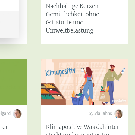
Nachhaltige Kerzen –
fen:
Gemütlichkeit ohne
en
Giftstoffe und
Umweltbelastung
lgard
Sylvia Jahns
 er
Klimapositiv? Was dahinter