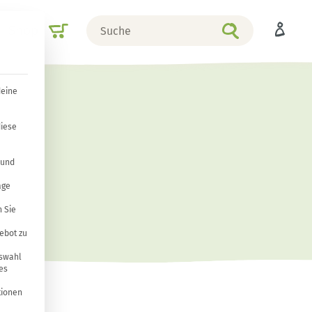
Suche
Shop
nach
deine
diese
 und
age
 Sie
ebot zu
uswahl
es
tionen