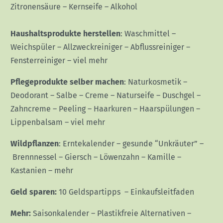
Zitronensäure
–
Kernseife
–
Alkohol
Haushaltsprodukte herstellen
:
Waschmittel
–
Weichspüler
–
Allzweckreiniger
–
Abflussreiniger
–
Fensterreiniger
–
viel mehr
Pflegeprodukte selber machen
:
Naturkosmetik
–
Deodorant
–
Salbe
–
Creme
–
Naturseife
–
Duschgel
–
Zahncreme
–
Peeling
–
Haarkuren
–
Haarspülungen
–
Lippenbalsam
–
viel mehr
Wildpflanzen
:
Erntekalender
–
gesunde “Unkräuter”
–
Brennnessel
–
Giersch
–
Löwenzahn
–
Kamille
–
Kastanien
–
mehr
Geld sparen:
10 Geldspartipps
–
Einkaufsleitfaden
Mehr:
Saisonkalender
–
Plastikfreie Alternativen
–