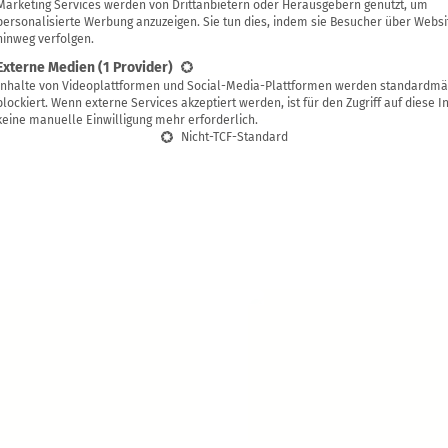
Marketing Services werden von Drittanbietern oder Herausgebern genutzt, um
personalisierte Werbung anzuzeigen. Sie tun dies, indem sie Besucher über Websi
hinweg verfolgen.
Externe Medien
(1 Provider)
Inhalte von Videoplattformen und Social-Media-Plattformen werden standardmä
Mehr laden
blockiert. Wenn externe Services akzeptiert werden, ist für den Zugriff auf diese I
keine manuelle Einwilligung mehr erforderlich.
Nicht-TCF-Standard