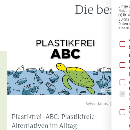
Die beste
Einige 
Nutzung
(1) lit
EU-Sta
Daten 
eine Kl
Im Fo
Es fo
Sylvia Jahns
Plastikfrei-ABC: Plastikfreie
Alternativen im Alltag