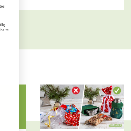
tes
ßig
nhalte