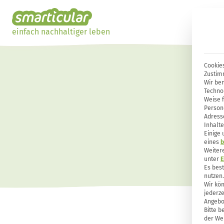
einfach nachhaltiger leben
Cookies
Zustim
Wir ben
Techno
Weise 
Person
Adresse
Inhalte
Einige
eines
b
Weiter
unter
E
Es bes
nutzen.
Wir kön
jederze
Angebo
Bitte b
der Web