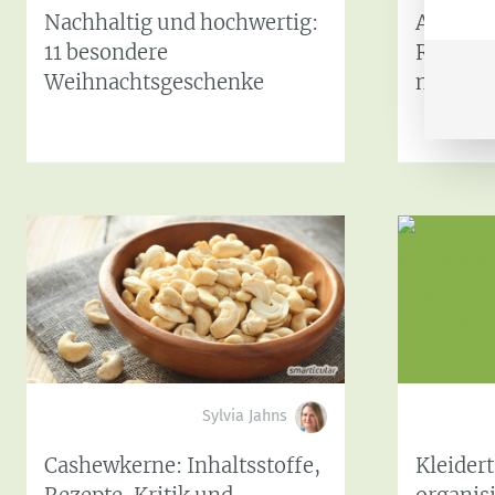
Nachhaltig und hochwertig:
Advents
11 besondere
Recycl
Weihnachtsgeschenke
nachhal
Sylvia Jahns
Cashewkerne: Inhaltsstoffe,
Kleider