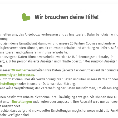
Themen
Unsere Bücher
Forum
Wir brauchen deine Hilfe!
 helfen uns, das Angebot zu verbessern und zu finanzieren. Dafür benötigen wir 
mung.
Einkaufen
ötigen deine Einwilligung, damit wir und unsere 20 Partner Cookies und andere
logien verwenden können, um dir relevante Inhalte und Werbung zu liefern. Auf 
finanzieren und optimieren wir unsere Website.
enbezogene Daten können verarbeitet werden (z. B. Erkennungsmerkmale, IP-
n), z. B. für personalisierte Anzeigen und Inhalte oder zur Messung von Anzeigen
n.
Einkaufen
Unverpackt
 unserer
20 Partner
verarbeiten Ihre Daten (jederzeit widerrufbar) auf der Grundl
erechtigten Interesses
.
e Informationen über die Verwendung Ihrer Daten und über unsere Partner finden
instellungen
oder in unserer Datenschutzerklärung.
teht keine Verpflichtung, der Verarbeitung der Daten zuzustimmen, um dieses Ang
nen bestimmte Inhalte nicht ohne Ihre Einwilligung anzeigen. Sie können Ihre A
it unter
Einstellungen
widerrufen oder anpassen. Ihre Auswahl wird nur auf dies
t angewendet.
eachte, dass aufgrund individueller Einstellungen möglicherweise nicht alle Funk
site verfügbar sind.