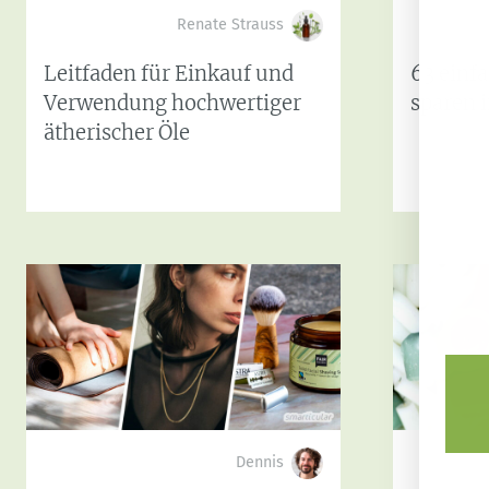
Renate Strauss
Leitfaden für Einkauf und
63 einf
Verwendung hochwertiger
sparen 
ätherischer Öle
Dennis