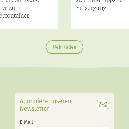
eren: Sinnvolle
steht und Tipps zur
tive zum
Entsorgung
dercontainer
Mehr laden