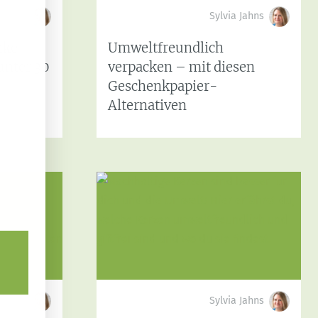
 Jahns
Sylvia Jahns
nke –
Umweltfreundlich
unter 30
verpacken – mit diesen
Geschenkpapier-
Alternativen
 Jahns
Sylvia Jahns