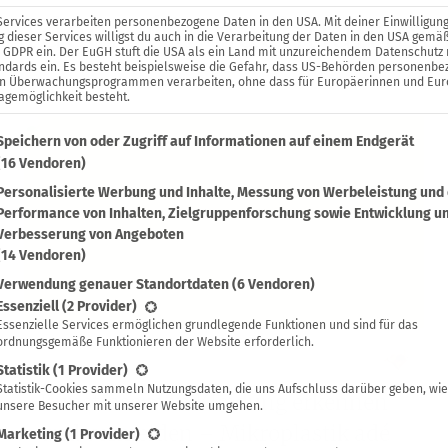
n Ideen für nachhalti
Services verarbeiten personenbezogene Daten in den USA. Mit deiner Einwilligung
 dieser Services willigst du auch in die Verarbeitung der Daten in den USA gemäß
. a GDPR ein. Der EuGH stuft die USA als ein Land mit unzureichendem Datenschutz
ndards ein. Es besteht beispielsweise die Gefahr, dass US-Behörden personenb
in Überwachungsprogrammen verarbeiten, ohne dass für Europäerinnen und Eu
agemöglichkeit besteht.
lgenden findest du eine Liste der Zwecke des IAB Transparenc
Speichern von oder Zugriff auf Informationen auf einem Endgerät
(16 Vendoren)
Personalisierte Werbung und Inhalte, Messung von Werbeleistung und
Performance von Inhalten, Zielgruppenforschung sowie Entwicklung u
Verbesserung von Angeboten
(14 Vendoren)
Verwendung genauer Standortdaten
(6 Vendoren)
lgt eine Liste der Service-Gruppen, für die eine Einwilligung 
Essenziell
(2 Provider)
Essenzielle Services ermöglichen grundlegende Funktionen und sind für das
ordnungsgemäße Funktionieren der Website erforderlich.
Linda Frech
Statistik
(1 Provider)
Statistik-Cookies sammeln Nutzungsdaten, die uns Aufschluss darüber geben, wie
Kunstfasern in Kleidung erkennen
unsere Besucher mit unserer Website umgehen.
und vermeiden – Mikroplastik adé
Marketing
(1 Provider)