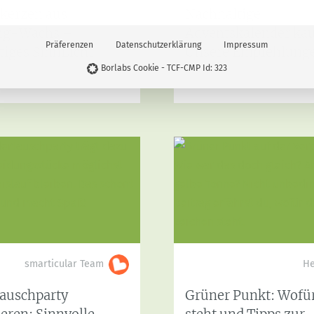
kerzen aus
Nachhaltige
ing-Wachs –
Adventskalender kau
Präferenzen
Datenschutzerklärung
Impressum
tiges SinnLicht
Unsere Empfehlung
Borlabs Cookie - TCF-CMP Id: 323
smarticular Team
He
tauschparty
Grüner Punkt: Wofür