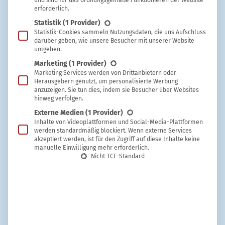
und sind für das ordnungsgemäße Funktionieren der Website
erforderlich.
Statistik
(1 Provider)
Statistik-Cookies sammeln Nutzungsdaten, die uns Aufschluss
darüber geben, wie unsere Besucher mit unserer Website
umgehen.
Marketing
(1 Provider)
Marketing Services werden von Drittanbietern oder
Maximilian Knap
Herausgebern genutzt, um personalisierte Werbung
anzuzeigen. Sie tun dies, indem sie Besucher über Websites
hinweg verfolgen.
Wie du Geschirr-Spülmittel preiswert
Externe Medien
(1 Provider)
selbst herstellst
Inhalte von Videoplattformen und Social-Media-Plattformen
werden standardmäßig blockiert. Wenn externe Services
akzeptiert werden, ist für den Zugriff auf diese Inhalte keine
manuelle Einwilligung mehr erforderlich.
Nicht-TCF-Standard