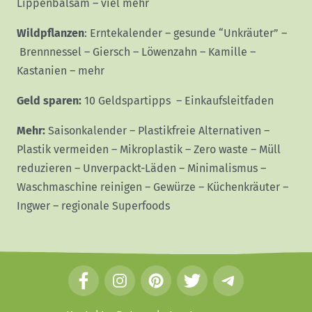
Lippenbalsam
–
viel mehr
Wildpflanzen
:
Erntekalender
–
gesunde “Unkräuter”
–
Brennnessel
–
Giersch
–
Löwenzahn
–
Kamille
–
Kastanien
–
mehr
Geld sparen:
10 Geldspartipps
–
Einkaufsleitfaden
Mehr:
Saisonkalender
–
Plastikfreie Alternativen
–
Plastik vermeiden
–
Mikroplastik
–
Zero waste
–
Müll
reduzieren
–
Unverpackt-Läden
–
Minimalismus
–
Waschmaschine reinigen
–
Gewürze
–
Küchenkräuter
–
Ingwer
–
regionale Superfoods
F
I
P
T
T
a
n
i
w
e
c
s
n
i
l