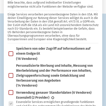
Bitte beachte, dass aufgrund individueller Einstellungen
möglicherweise nicht alle Funktionen der Website verfügbar sind.
Einige Services verarbeiten personenbezogene Daten in den USA. Mit
deiner Einwilligung zur Nutzung dieser Services willigst du auch in die
Verarbeitung der Daten in den USA gemäß Art. 49 (1) lit. a GDPR ein.
Der EuGH stuft die USA als ein Land mit unzureichendem Datenschutz
nach EU-Standards ein. Es besteht beispielsweise die Gefahr, dass
US-Behörden personenbezogene Daten in
Überwachungsprogrammen verarbeiten, ohne dass für
Europäerinnen und Europäer eine Klagemöglichkeit besteht.
Im Folgenden findest du eine Liste der Zwecke des IAB T
Speichern von oder Zugriff auf Informationen auf
Maximilian Knap
einem Endgerät
Pulver für die Spülmaschine preiswert
(16 Vendoren)
selbst herstellen
Personalisierte Werbung und Inhalte, Messung von
Werbeleistung und der Performance von Inhalten,
Zielgruppenforschung sowie Entwicklung und
Verbesserung von Angeboten
(14 Vendoren)
Verwendung genauer Standortdaten
(6 Vendoren)
Es folgt eine Liste der Service-Gruppen, für die eine Ein
Essenziell
(2 Provider)
Essenzielle Services ermöglichen grundlegende Funktionen