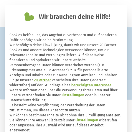
Wir brauchen deine Hilfe!
einfach nachhaltiger leben
Cookies helfen uns, das Angebot zu verbessern und zu finanzieren.
Reinigen
Dafür benötigen wir deine Zustimmung.
Wir benötigen deine Einwilligung, damit wir und unsere 20 Partner
Cookies und andere Technologien verwenden können, um dir
relevante Inhalte und Werbung zu liefern. Auf diese Weise
finanzieren und optimieren wir unsere Website.
Haushalt
Gerüche
Haushaltshelfer
Personenbezogene Daten können verarbeitet werden (z. B.
Erkennungsmerkmale, IP-Adressen), z. B. für personalisierte
Ordnung
Reinigen
Waschen
Anzeigen und Inhalte oder zur Messung von Anzeigen und Inhalten.
Einige unserer
20 Partner
verarbeiten Ihre Daten (jederzeit
widerrufbar) auf der Grundlage eines
berechtigten Interesses
.
Weitere Informationen über die Verwendung Ihrer Daten und über
unsere Partner finden Sie unter
Einstellungen
oder in unserer
Datenschutzerklärung.
Es besteht keine Verpflichtung, der Verarbeitung der Daten
zuzustimmen, um dieses Angebot zu nutzen.
Wir können bestimmte Inhalte nicht ohne Ihre Einwilligung anzeigen.
Sie können Ihre Auswahl jederzeit unter
Einstellungen
widerrufen
oder anpassen. Ihre Auswahl wird nur auf dieses Angebot
angewendet.