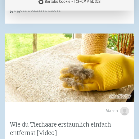
Selbstgemacht: Das biologische Hausmittel
Borlabs Cookie - TCF-CMP Id: 323
gegen Kalkflecken
Marco
Wie du Tierhaare erstaunlich einfach
entfernst [Video]