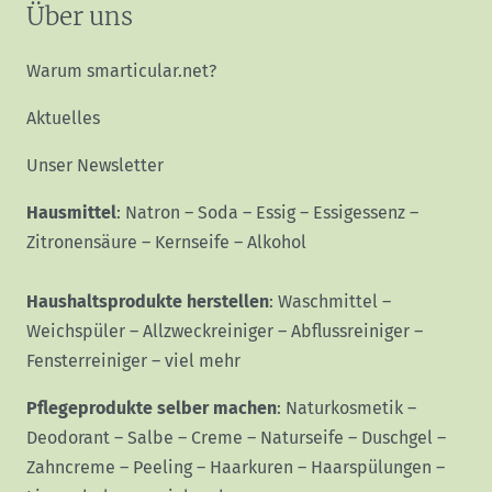
Über uns
Warum smarticular.net?
Aktuelles
Unser Newsletter
Hausmittel
:
Natron
–
Soda
–
Essig
–
Essigessenz
–
Zitronensäure
–
Kernseife
–
Alkohol
Haushaltsprodukte herstellen
:
Waschmittel
–
Weichspüler
–
Allzweckreiniger
–
Abflussreiniger
–
Fensterreiniger
–
viel mehr
Pflegeprodukte selber machen
:
Naturkosmetik
–
Deodorant
–
Salbe
–
Creme
–
Naturseife
–
Duschgel
–
Zahncreme
–
Peeling
–
Haarkuren
–
Haarspülungen
–